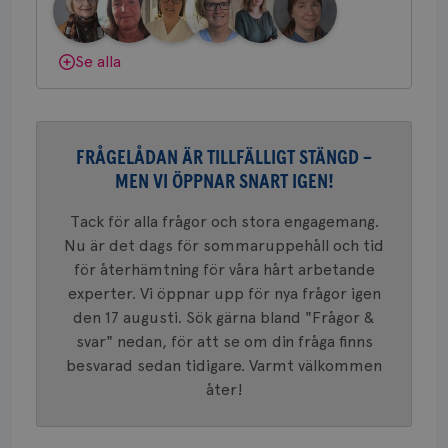
nöd
gemenskap och goda råd.
Bli medlem
Scr
Google
fun
Privacy Policy
Dölj svar
Se alla
Namn
Leverantör
/
Domän
Utgång
Beskriv
FRÅGELÅDAN ÄR TILLFÄLLIGT STÄNGD –
c_rid
.brostcancerforbundet.se
1 dag
Denna c
Namn
Leverantör
/
Domän
Utgån
MEN VI ÖPPNAR SNART IGEN!
att mäta
postutsk
YSC
Sessi
Google LLC
om mott
.youtube.com
Tack för alla frågor och stora engagemang.
länkar i
konverte
Nu är det dags för sommaruppehåll och tid
webbpla
för återhämtning för våra hårt arbetande
VISITOR_PRIVACY_METADATA
5
YouTube
_gat_UA-1577937-
.brostcancerforbundet.se
1
Detta är
månad
.youtube.com
experter. Vi öppnar upp för nya frågor igen
37
minut
cookie s
4 veck
Google A
den 17 augusti. Sök gärna bland "Frågor &
mönster
svar" nedan, för att se om din fråga finns
innehåll
identite
besvarad sedan tidigare. Varmt välkommen
eller we
sig till.
åter!
_gat-ka
att beg
som regi
webbpla