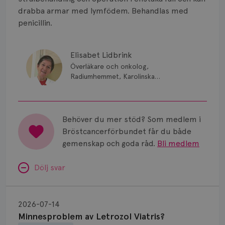
Smärta
drabba armar med lymfödem. Behandlas med
Prognos
penicillin.
Risker
Elisabet Lidbrink
Spridd bröstcancer
Överläkare och onkolog,
Radiumhemmet, Karolinska
Sjukhuset, Stockholm
Strålning
Vätska
Behöver du mer stöd? Som medlem i
Bröstcancerförbundet får du både
gemenskap och goda råd.
Bli medlem
Dölj svar
Minnesproblem
av
2026-07-14
Letrozol
Minnesproblem av Letrozol Viatris?