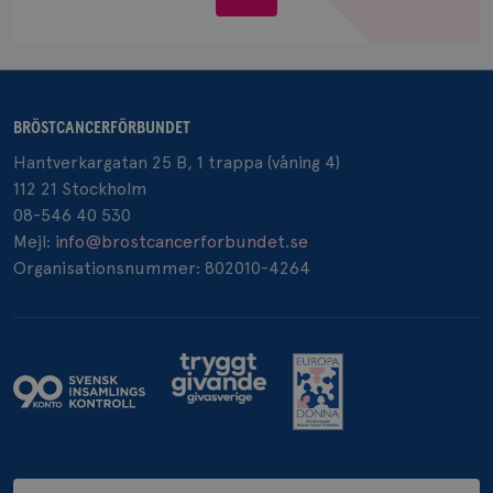
Google LLC
oss
.doubleclick.net
BRÖSTCANCERFÖRBUNDET
Hantverkargatan 25 B, 1 trappa (våning 4)
_gcl_au
3
Google LLC
112 21 Stockholm
månad
.brostcancerforbundet.se
08-546 40 530
Mejl:
info@brostcancerforbundet.se
Organisationsnummer: 802010-4264
_pin_unauth
1 år
Pinterest Inc.
.brostcancerforbundet.se