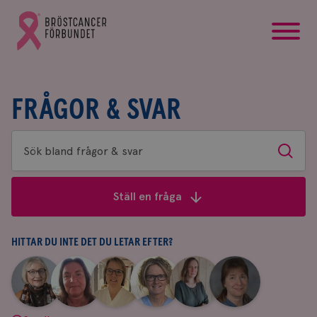
startsida
Gå
till
Bröstcancerförbundets
startsida
FRÅGOR & SVAR
Sök
Sök
bland
frågor
Ställ en fråga
&
svar
HITTAR DU INTE DET DU LETAR EFTER?
|
|
|
|
|
|
Aina
Anne
Fredrika
Jeanette
Maria
Yvette
Johnsson
Andersson
Killander
Bäcklund
Edegran
Andersson