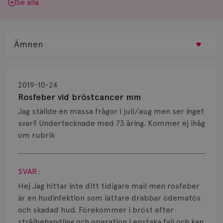
Se alla
Ämnen
Behandling
2019-10-24
Biopsi
Rosfeber vid bröstcancer mm
Jag ställde en massa frågor i juli/aug men ser inget
Biverkningar
svar? Undertecknade med 73 åring. Kommer ej ihåg
om rubrik
Bröstvårta
Visa svar
Knöl
SVAR:
Läkemedel
Hej Jag hittar inte ditt tidigare mail men rosfeber
är en hudinfektion som lättare drabbar ödematös
Typ av bröstcancer
och skadad hud. Förekommer i bröst efter
strålbehandling och operation i enstaka fall och kan