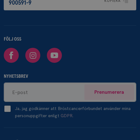
KOPIERA
900591-9
FÖLJ OSS
Facebook
Instagram
Youtube
NYHETSBREV
Prenumerera
Ja, jag godkänner att Bröstcancerförbundet använder mina
personuppgifter enligt
GDPR.