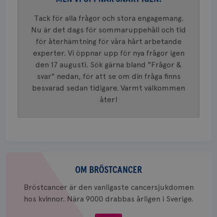
mönster
innehåll
Tack för alla frågor och stora engagemang.
identite
eller we
Nu är det dags för sommaruppehåll och tid
sig till.
_gat-ka
för återhämtning för våra hårt arbetande
att beg
experter. Vi öppnar upp för nya frågor igen
som regi
webbpla
den 17 augusti. Sök gärna bland "Frågor &
trafikvo
svar" nedan, för att se om din fråga finns
_ga
1 år 1
Detta c
Google LLC
besvarad sedan tidigare. Varmt välkommen
månad
associe
.brostcancerforbundet.se
__Secure-ROLLOUT_TOKEN
.youtube.com
5
Universal
månad
åter!
en vikti
4 veck
Googles
analystj
VISITOR_INFO1_LIVE
5
Google LLC
används 
månad
.youtube.com
unika a
4 veck
tilldela
generer
klientid
i varje 
Om
webbpla
bröstcancer
att berä
OM BRÖSTCANCER
session
för
Bröstcancer är den vanligaste cancersjukdomen
webbpla
hos kvinnor. Nära 9000 drabbas årligen i Sverige.
_ga_W8VXKBRK9Y
.brostcancerforbundet.se
1 år 1
Denna c
månad
Google A
ar_debug
.pinterest.com
1 år
bevara s