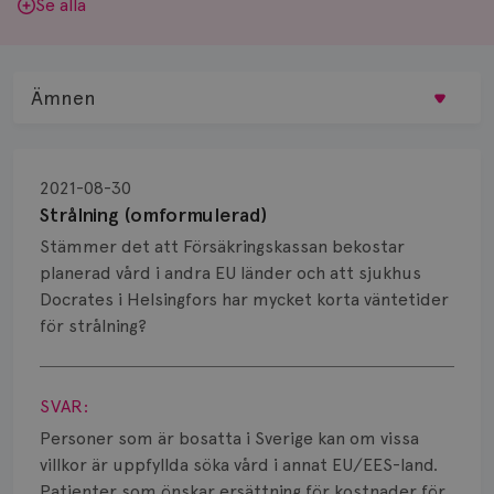
Se alla
Ämnen
Behandling
2021-08-30
Biopsi
Strålning (omformulerad)
Stämmer det att Försäkringskassan bekostar
Biverkningar
planerad vård i andra EU länder och att sjukhus
Docrates i Helsingfors har mycket korta väntetider
Bröstvårta
för strålning?
Knöl
Visa svar
Läkemedel
SVAR:
Personer som är bosatta i Sverige kan om vissa
Typ av bröstcancer
villkor är uppfyllda söka vård i annat EU/EES-land.
Patienter som önskar ersättning för kostnader för