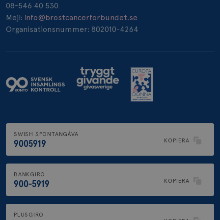
08-546 40 530
_pin_unauth
1 år
Pinterest Inc.
Mejl:
info@brostcancerforbundet.se
.brostcancerforbundet.se
Organisationsnummer: 802010-4264
SWISH SPONTANGÅVA
KOPIERA
9005919
BANKGIRO
KOPIERA
900-5919
PLUSGIRO