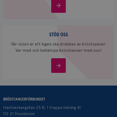
Om
_gid
1 dag
Denna co
Google LLC
bröstcancer
Google A
.brostcancerforbundet.se
och uppd
värde fö
och anvä
och spår
Stöd
oss
STÖD OSS
IDE
1 år
Google LLC
.doubleclick.net
Vår vision är att ingen ska drabbas av bröstcancer.
Var med och bekämpa bröstcancer med oss!
Stöd
oss
_gcl_au
3
Google LLC
månad
.brostcancerforbundet.se
BRÖSTCANCERFÖRBUNDET
Hantverkargatan 25 B, 1 trappa (våning 4)
112 21 Stockholm