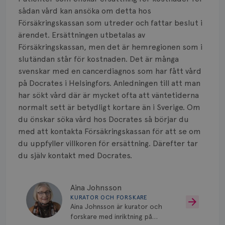
Smärta
sådan vård kan ansöka om detta hos
Prognos
Försäkringskassan som utreder och fattar beslut i
ärendet. Ersättningen utbetalas av
Risker
Försäkringskassan, men det är hemregionen som i
slutändan står för kostnaden. Det är många
Spridd bröstcancer
svenskar med en cancerdiagnos som har fått vård
på Docrates i Helsingfors. Anledningen till att man
Strålning
har sökt vård där är mycket ofta att väntetiderna
normalt sett är betydligt kortare än i Sverige. Om
Vätska
du önskar söka vård hos Docrates så börjar du
med att kontakta Försäkringskassan för att se om
du uppfyller villkoren för ersättning. Därefter tar
du själv kontakt med Docrates.
Aina Johnsson
KURATOR OCH FORSKARE
Aina Johnsson är kurator och
forskare med inriktning på