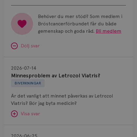
psykosocialt stöd vid cancer.
Behöver du mer stöd? Som medlem i
Bröstcancerförbundet får du både
gemenskap och goda råd.
Bli medlem
Dölj svar
Minnesproblem
av
2026-07-14
Letrozol
Minnesproblem av Letrozol Viatris?
Viatris?
BIVERKNINGAR
Är det vanligt att minnet påverkas av Letrozol
Viatris? Bör jag byta medicin?
Visa svar
Fundering
kring
SVAR:
2026-06-25