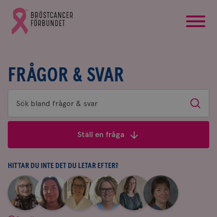
startsida
Gå
till
Bröstcancerförbundets
startsida
FRÅGOR & SVAR
Sök
Sök
bland
frågor
Ställ en fråga
&
svar
HITTAR DU INTE DET DU LETAR EFTER?
|
|
|
|
|
|
Aina
Anne
Fredrika
Jeanette
Maria
Yvette
Johnsson
Andersson
Killander
Bäcklund
Edegran
Andersson