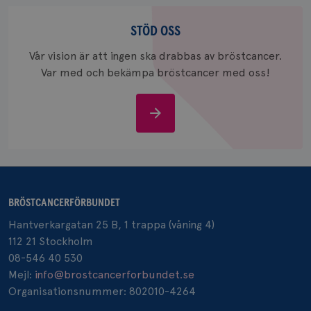
Stöd
_gcl_au
3
Google LLC
oss
STÖD OSS
månad
.brostcancerforbundet.se
Vår vision är att ingen ska drabbas av bröstcancer.
Var med och bekämpa bröstcancer med oss!
Stöd
oss
_pin_unauth
1 år
Pinterest Inc.
.brostcancerforbundet.se
BRÖSTCANCERFÖRBUNDET
Hantverkargatan 25 B, 1 trappa (våning 4)
112 21 Stockholm
08-546 40 530
Mejl:
info@brostcancerforbundet.se
Organisationsnummer: 802010-4264