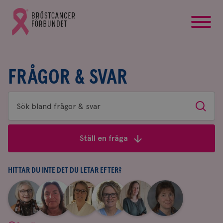
startsida
Gå
till
Bröstcancerförbundets
startsida
FRÅGOR & SVAR
Sök
Sök
bland
frågor
Ställ en fråga
&
svar
HITTAR DU INTE DET DU LETAR EFTER?
|
|
|
|
|
|
Aina
Anne
Fredrika
Jeanette
Maria
Yvette
Johnsson
Andersson
Killander
Bäcklund
Edegran
Andersson