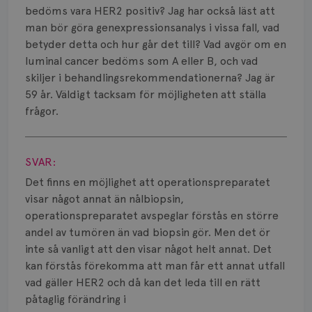
Smärta
bedöms vara HER2 positiv? Jag har också läst att
man bör göra genexpressionsanalys i vissa fall, vad
Prognos
betyder detta och hur går det till? Vad avgör om en
luminal cancer bedöms som A eller B, och vad
Risker
skiljer i behandlingsrekommendationerna? Jag är
Spridd bröstcancer
59 år. Väldigt tacksam för möjligheten att ställa
frågor.
Strålning
Visa svar
Vätska
SVAR:
Det finns en möjlighet att operationspreparatet
visar något annat än nålbiopsin,
operationspreparatet avspeglar förstås en större
andel av tumören än vad biopsin gör. Men det ör
inte så vanligt att den visar något helt annat. Det
kan förstås förekomma att man får ett annat utfall
vad gäller HER2 och då kan det leda till en rätt
påtaglig förändring i