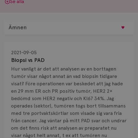
Se alla
Ämnen
Behandling
2021-09-05
Biopsi
Biopsi vs PAD
Hur vanligt är det att analysen av en borttagen
Biverkningar
tumör visar något annat än vad biopsin tidigare
visat? Före operationen var beskedet att jag hade
Bröstvårta
en 29 mm ER och PR positiv tumör, HER2 2+
Knöl
bedömd som HER2 negativ och KI67 34%. Jag
operades (sektor), tumören togs bort tillsammans
Läkemedel
med tre portvaktskörtlar som visade sig vara fria
från cancer. Jag väntar på mitt PAD svar och undrar
Typ av bröstcancer
om det finns risk att analysen av preparatet nu
visar något helt annat, t ex att tumören nu