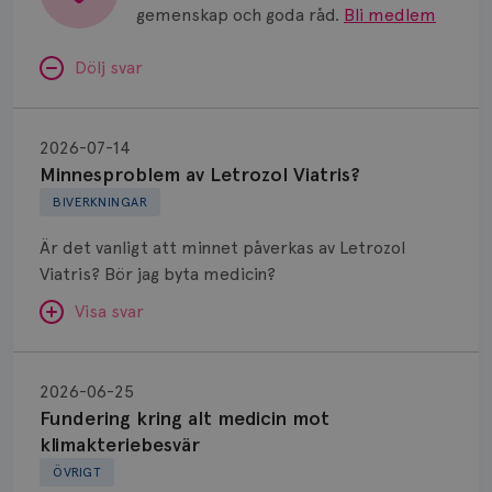
gemenskap och goda råd.
Bli medlem
Dölj svar
Minnesproblem
av
2026-07-14
Letrozol
Minnesproblem av Letrozol Viatris?
Viatris?
BIVERKNINGAR
Är det vanligt att minnet påverkas av Letrozol
Viatris? Bör jag byta medicin?
Visa svar
Fundering
kring
SVAR:
2026-06-25
alt
Fundering kring alt medicin mot
Hej. Oavsett vilken hormonsänkande behandling
medicin
klimakteriebesvär
(men även cytostatika) man får så kan en del
mot
ÖVRIGT
uppleva negativ påverkan på minnet. Prata din