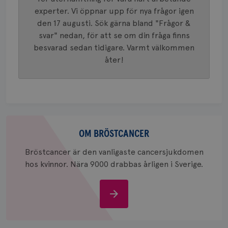
4 veck
tilldela
experter. Vi öppnar upp för nya frågor igen
generer
klientid
den 17 augusti. Sök gärna bland "Frågor &
i varje 
webbpla
svar" nedan, för att se om din fråga finns
att berä
besvarad sedan tidigare. Varmt välkommen
session
för
åter!
webbpla
_ga_W8VXKBRK9Y
.brostcancerforbundet.se
1 år 1
Denna c
månad
Google A
ar_debug
.pinterest.com
1 år
bevara s
_gid
1 dag
Denna co
Google LLC
Google A
.brostcancerforbundet.se
Om
och uppd
värde fö
bröstcancer
OM BRÖSTCANCER
och anvä
och spår
Bröstcancer är den vanligaste cancersjukdomen
IDE
1 år
Google LLC
hos kvinnor. Nära 9000 drabbas årligen i Sverige.
.doubleclick.net
Om
bröstcancer