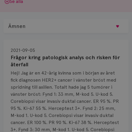
Se alla
Ämnen
Behandling
2021-09-05
Biopsi
Frågor kring patologisk analys och risken för
återfall
Biverkningar
Hej! Jag är en 42-årig kvinna som i början av året
fick diagnosen HER2+ cancer i vänster bröst med
Bröstvårta
spridning till axillen. Totalt hade jag 5 tumörer i
Knöl
vänster bröst: Fynd 1: 33 mm, M-kod 5. U-kod 5.
Corebiopsi visar invasiv duktal cancer. ER 95 %. PR
Läkemedel
95 %. Ki-67 55 %. Herceptest 3+. Fynd 2: 25 mm,
M-kod 1. U-kod 5. Corebiopsi visar invasiv duktal
Typ av bröstcancer
cancer. ER 100 %. PR 90 %. Ki-67 38 %. Herceptest
3+. Fynd 3: 30 mm, M-kod 1. U-kod 5. Corebiopsi