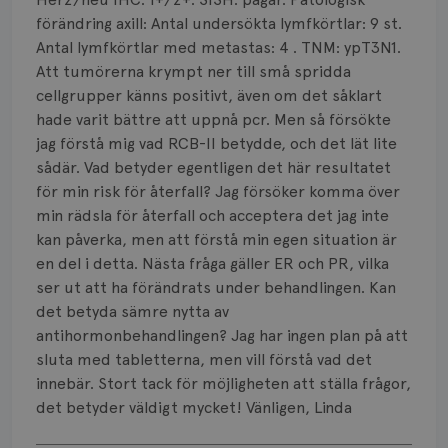
förändring axill: Antal undersökta lymfkörtlar: 9 st.
Antal lymfkörtlar med metastas: 4 . TNM: ypT3N1.
Att tumörerna krympt ner till små spridda
cellgrupper känns positivt, även om det såklart
hade varit bättre att uppnå pcr. Men så försökte
jag förstå mig vad RCB-II betydde, och det lät lite
sådär. Vad betyder egentligen det här resultatet
för min risk för återfall? Jag försöker komma över
min rädsla för återfall och acceptera det jag inte
kan påverka, men att förstå min egen situation är
en del i detta. Nästa fråga gäller ER och PR, vilka
ser ut att ha förändrats under behandlingen. Kan
det betyda sämre nytta av
antihormonbehandlingen? Jag har ingen plan på att
sluta med tabletterna, men vill förstå vad det
innebär. Stort tack för möjligheten att ställa frågor,
det betyder väldigt mycket! Vänligen, Linda
Visa svar