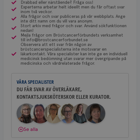
olika ställen hur rutinerna ser ut, men ofta är det
VISITOR_PRIVACY_METADATA
5
YouTube
Drabbad eller närstående? Fråga oss!
_gat_UA-1577937-
.brostcancerforbundet.se
1
Detta är
månad
.youtube.com
Experterna arbetar helt ideellt men du får oftast svar
via Klinisk Genetik (på universitetssjukhus) som
Dölj svar
37
minut
cookie s
4 veck
Behöver du mer stöd? Som medlem i
inom två veckor.
Google A
dessa prover beställs. Om du vill undersöka detta
Alla frågor och svar publiceras på vår webbplats. Ange
mönster
Bröstcancerförbundet får du både
inte ditt namn om du vill vara anonym.
innehåll
kan du börja med att söka hjälp på vårdcentralen,
gemenskap och goda råd.
Bli medlem
Stort arkiv med frågor och svar. Använd sökfunktionen
identite
som kan skriva remiss till den klinik som är ansvarig
nedan!
eller we
sig till.
Mejla frågor om Bröstcancerförbundets verksamhet
för detta i din region.
_gat-ka
till info@brostcancerforbundet.se
Dölj svar
att beg
Observera att ett svar från någon av
som regi
bröstcancerspecialisterna inte motsvarar en
webbpla
läkarkontakt. Våra specialister kan inte ge en individuell
trafikvo
Yvette Andersson
medicinsk bedömning utan svarar mer övergripande på
medicinska och vårdrelaterade frågor.
ÖVERLÄKARE OCH BRÖSTKIRURG
_ga
1 år 1
Detta c
Google LLC
Yvette Andersson är överläkare
månad
associe
.brostcancerforbundet.se
__Secure-ROLLOUT_TOKEN
.youtube.com
5
Universal
månad
och bröstkirurg vid Västmanlands
en vikti
4 veck
VÅRA SPECIALISTER
sjukhus i Västerås.
Googles
analystj
VISITOR_INFO1_LIVE
5
DU FÅR SVAR AV ÖVERLÄKARE,
Google LLC
används 
månad
.youtube.com
unika a
KONTAKTSJUKSKÖTERSKOR ELLER KURATOR.
Behöver du mer stöd? Som medlem i
4 veck
tilldela
Bröstcancerförbundet får du både
generer
klientid
gemenskap och goda råd.
Bli medlem
i varje 
webbpla
att berä
session
Dölj svar
Se alla
för
webbpla