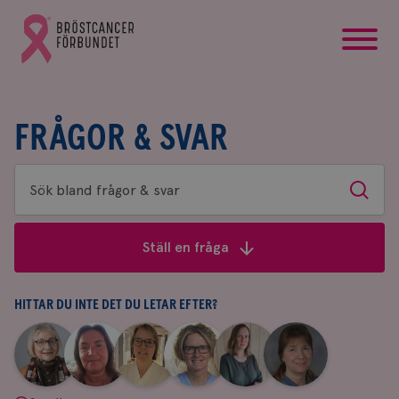
startsida
Gå
till
Bröstcancerförbundets
startsida
FRÅGOR & SVAR
Sök
Sök
bland
frågor
Ställ en fråga
&
svar
HITTAR DU INTE DET DU LETAR EFTER?
|
|
|
|
|
|
Aina
Anne
Fredrika
Jeanette
Maria
Yvette
Johnsson
Andersson
Killander
Bäcklund
Edegran
Andersson