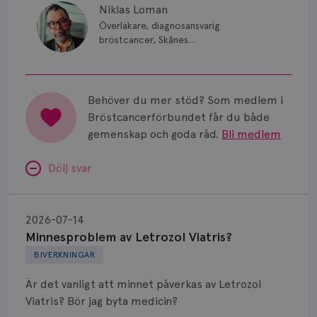
Niklas Loman
Överläkare, diagnosansvarig
bröstcancer, Skånes
universitetssjukhus i Lund.
Behöver du mer stöd? Som medlem i
Bröstcancerförbundet får du både
gemenskap och goda råd.
Bli medlem
Dölj svar
Minnesproblem
av
2026-07-14
Letrozol
Minnesproblem av Letrozol Viatris?
Viatris?
BIVERKNINGAR
Är det vanligt att minnet påverkas av Letrozol
Viatris? Bör jag byta medicin?