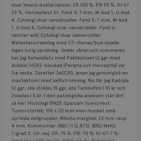
Smärta
visar invasiv duktal cancer. ER 100 %. PR 95 %. Ki-67
29 %. Herceptest 3+. Fynd 4: 7 mm, M-kod 1, U-kod
Prognos
4. Cytologi visar cancerceller. Fynd 5: 7 mm, M-kod
1, U-kod 4. Cytologi visar cancerceller. Fynd 6:
Risker
vänster axill. Cytologi visar cancerceller.
Spridd bröstcancer
Metastasscreening med CT-thorax/buk visade
ingen övrig spridning. Under våren och sommaren
Strålning
har jag behandlats med Paklikatexel 12 ggr med
dubbel HER2-blockad (Perjeta och Herceptin) var
Vätska
3:e vecka. Därefter 3xEC90, innan jag genomgick en
mastektomi med axillutrymning. Nu får jag Kadcyla
12 ggr, ska strålas 15 ggr, äta Tamoxifen i 10 år och
Zoladex i 5 år. I den patologiska analysen står det
så här: Histologi (PAD): Sparsam tumörrest.
Tumörstorlek: 100 x 30 mm men mycket små
spridda cellgrupper. Minsta marginal: 23 mm resp
4 mm. Kommentar: RBC-II (2,873). BRE/NHG:
7/grad 2. LVI: nej. ER: 75 %. PR: 70 %. Ki-67: 7 %.
Her2/neu IHC: 1+/2+. SISH: pågår. Patologisk