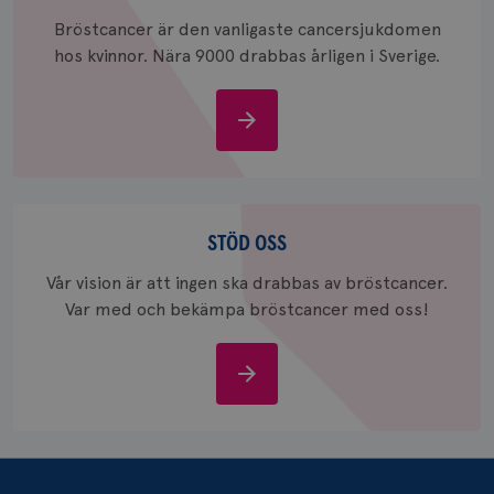
Bröstcancer är den vanligaste cancersjukdomen
hos kvinnor. Nära 9000 drabbas årligen i Sverige.
_pin_unauth
1 år
Pinterest Inc.
.brostcancerforbundet.se
Om
bröstcancer
Stöd
oss
STÖD OSS
Vår vision är att ingen ska drabbas av bröstcancer.
Var med och bekämpa bröstcancer med oss!
Stöd
oss