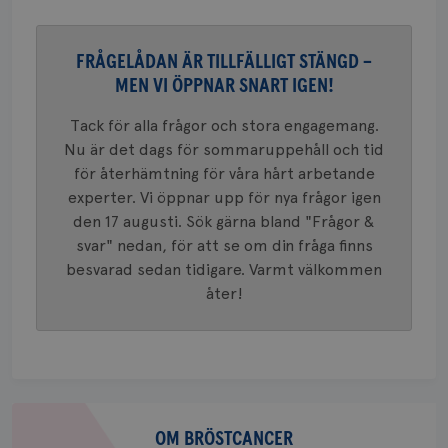
_ga_W8VXKBRK9Y
.brostcancerforbundet.se
1 år 1
Denna c
månad
Google A
ar_debug
.pinterest.com
1 år
bevara s
FRÅGELÅDAN ÄR TILLFÄLLIGT STÄNGD –
_gid
1 dag
Denna co
Google LLC
MEN VI ÖPPNAR SNART IGEN!
Google A
.brostcancerforbundet.se
och uppd
värde fö
Tack för alla frågor och stora engagemang.
och anvä
och spår
Nu är det dags för sommaruppehåll och tid
för återhämtning för våra hårt arbetande
IDE
1 år
Google LLC
.doubleclick.net
experter. Vi öppnar upp för nya frågor igen
den 17 augusti. Sök gärna bland "Frågor &
svar" nedan, för att se om din fråga finns
besvarad sedan tidigare. Varmt välkommen
åter!
_gcl_au
3
Google LLC
månad
.brostcancerforbundet.se
Om
bröstcancer
OM BRÖSTCANCER