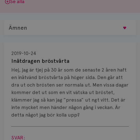
Se alla
Ämnen
Behandling
2019-10-24
Biopsi
Inåtdragen bröstvårta
Hej, jag är tjej på 30 år som de senaste 2 åren haft
Biverkningar
en inåtvänd bröstvårta på höger sida. Den går att
dra ut och brösten ser normala ut. Men vissa dagar
Bröstvårta
kommer det ut som en vit vätska ut bröstet,
Knöl
klämmer jag så kan jag ”pressa” ut ngt vitt. Det är
inte mycket men händer någon gång i veckan. Är
Läkemedel
detta något jag bör kolla upp?
Visa svar
Typ av bröstcancer
SVAR: