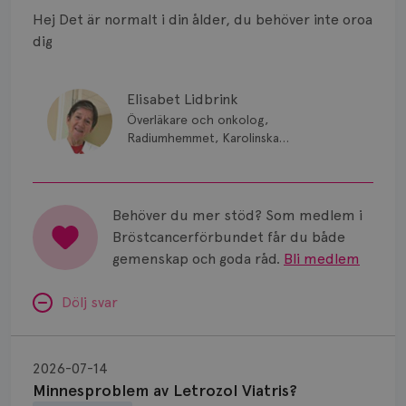
Smärta
Hej Det är normalt i din ålder, du behöver inte oroa
Prognos
dig
Risker
Elisabet Lidbrink
Spridd bröstcancer
Överläkare och onkolog,
Radiumhemmet, Karolinska
Sjukhuset, Stockholm
Strålning
Vätska
Behöver du mer stöd? Som medlem i
Bröstcancerförbundet får du både
gemenskap och goda råd.
Bli medlem
Dölj svar
Minnesproblem
av
2026-07-14
Letrozol
Minnesproblem av Letrozol Viatris?