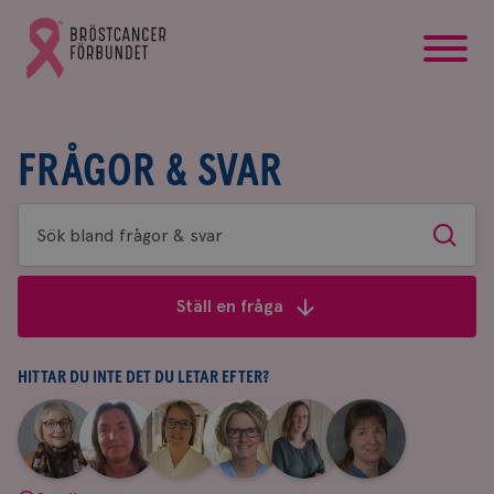
startsida
Gå
till
Bröstcancerförbundets
startsida
FRÅGOR & SVAR
Sök
Sök
bland
frågor
Ställ en fråga
&
svar
HITTAR DU INTE DET DU LETAR EFTER?
|
|
|
|
|
|
Aina
Anne
Fredrika
Jeanette
Maria
Yvette
Johnsson
Andersson
Killander
Bäcklund
Edegran
Andersson