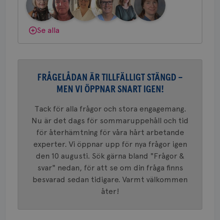
nöd
gemenskap och goda råd.
Bli medlem
Scr
Google
fun
Privacy Policy
Dölj svar
Se alla
Namn
Leverantör
/
Domän
Utgång
Beskriv
FRÅGELÅDAN ÄR TILLFÄLLIGT STÄNGD –
c_rid
.brostcancerforbundet.se
1 dag
Denna c
Namn
Leverantör
/
Domän
Utgån
MEN VI ÖPPNAR SNART IGEN!
att mäta
postutsk
YSC
Sessi
Google LLC
om mott
.youtube.com
Tack för alla frågor och stora engagemang.
länkar i
konverte
Nu är det dags för sommaruppehåll och tid
webbpla
för återhämtning för våra hårt arbetande
VISITOR_PRIVACY_METADATA
5
YouTube
_gat_UA-1577937-
.brostcancerforbundet.se
1
Detta är
månad
.youtube.com
experter. Vi öppnar upp för nya frågor igen
37
minut
cookie s
4 veck
Google A
den 10 augusti. Sök gärna bland "Frågor &
mönster
svar" nedan, för att se om din fråga finns
innehåll
identite
besvarad sedan tidigare. Varmt välkommen
eller we
sig till.
åter!
_gat-ka
att beg
som regi
webbpla