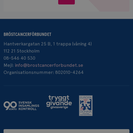
Google LLC
oss
.doubleclick.net
BRÖSTCANCERFÖRBUNDET
Hantverkargatan 25 B, 1 trappa (våning 4)
_gcl_au
3
Google LLC
112 21 Stockholm
månad
.brostcancerforbundet.se
08-546 40 530
Mejl:
info@brostcancerforbundet.se
Organisationsnummer: 802010-4264
_pin_unauth
1 år
Pinterest Inc.
.brostcancerforbundet.se