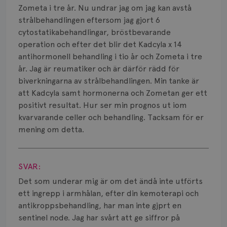
Smärta
Zometa i tre år. Nu undrar jag om jag kan avstå
strålbehandlingen eftersom jag gjort 6
Prognos
cytostatikabehandlingar, bröstbevarande
operation och efter det blir det Kadcyla x 14
Risker
antihormonell behandling i tio år och Zometa i tre
Spridd bröstcancer
år. Jag är reumatiker och är därför rädd för
biverkningarna av strålbehandlingen. Min tanke är
Strålning
att Kadcyla samt hormonerna och Zometan ger ett
positivt resultat. Hur ser min prognos ut iom
Vätska
kvarvarande celler och behandling. Tacksam för er
mening om detta.
Visa svar
SVAR:
Det som underar mig är om det ändå inte utförts
ett ingrepp i armhålan, efter din kemoterapi och
antikroppsbehandling, har man inte gjprt en
sentinel node. Jag har svårt att ge siffror på