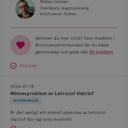
Niklas Loman
Överläkare, diagnosansvarig
bröstcancer, Skånes
universitetssjukhus i Lund.
Behöver du mer stöd? Som medlem i
Bröstcancerförbundet får du både
gemenskap och goda råd.
Bli medlem
Dölj svar
Minnesproblem
av
2026-07-14
Letrozol
Minnesproblem av Letrozol Viatris?
Viatris?
BIVERKNINGAR
Är det vanligt att minnet påverkas av Letrozol
Viatris? Bör jag byta medicin?