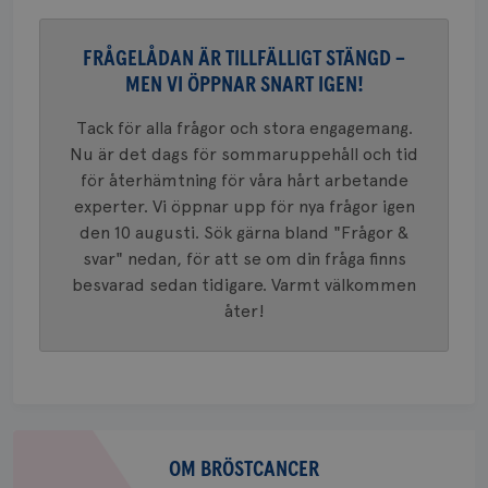
__Secure-ROLLOUT_TOKEN
.youtube.com
5
Universal
månad
en vikti
4 veck
Googles
FRÅGELÅDAN ÄR TILLFÄLLIGT STÄNGD –
analystj
VISITOR_INFO1_LIVE
5
Google LLC
används 
månad
.youtube.com
MEN VI ÖPPNAR SNART IGEN!
unika a
4 veck
tilldela
generer
Tack för alla frågor och stora engagemang.
klientid
i varje 
Nu är det dags för sommaruppehåll och tid
webbpla
för återhämtning för våra hårt arbetande
att berä
session
experter. Vi öppnar upp för nya frågor igen
för
webbpla
den 10 augusti. Sök gärna bland "Frågor &
_ga_W8VXKBRK9Y
.brostcancerforbundet.se
1 år 1
Denna c
svar" nedan, för att se om din fråga finns
månad
Google A
ar_debug
.pinterest.com
1 år
besvarad sedan tidigare. Varmt välkommen
bevara s
åter!
_gid
1 dag
Denna co
Google LLC
Google A
.brostcancerforbundet.se
och uppd
värde fö
och anvä
och spår
IDE
1 år
Google LLC
Om
.doubleclick.net
bröstcancer
OM BRÖSTCANCER