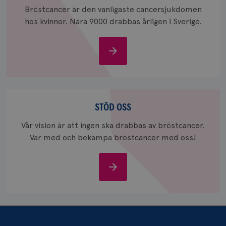
Bröstcancer är den vanligaste cancersjukdomen
hos kvinnor. Nära 9000 drabbas årligen i Sverige.
Om
_gcl_au
3
Google LLC
bröstcancer
månad
.brostcancerforbundet.se
Stöd
oss
STÖD OSS
Vår vision är att ingen ska drabbas av bröstcancer.
Var med och bekämpa bröstcancer med oss!
_pin_unauth
1 år
Pinterest Inc.
.brostcancerforbundet.se
Stöd
oss