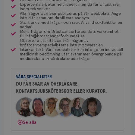
Experterna arbetar helt ideellt men du får oftast svar
via Klinisk Genetik (på universitetssjukhus) som
Dölj svar
Behöver du mer stöd? Som medlem i
inom två veckor.
dessa prover beställs. Om du vill undersöka detta
Alla frågor och svar publiceras på vår webbplats. Ange
Bröstcancerförbundet får du både
inte ditt namn om du vill vara anonym.
kan du börja med att söka hjälp på vårdcentralen,
gemenskap och goda råd.
Bli medlem
Stort arkiv med frågor och svar. Använd sökfunktionen
som kan skriva remiss till den klinik som är ansvarig
nedan!
Namn
Leverantör
/
Domän
Utgång
Beskriv
Mejla frågor om Bröstcancerförbundets verksamhet
för detta i din region.
till info@brostcancerforbundet.se
c_rid
.brostcancerforbundet.se
1 dag
Denna c
Dölj svar
Namn
Leverantör
/
Domän
Utgån
Observera att ett svar från någon av
att mäta
postutsk
bröstcancerspecialisterna inte motsvarar en
YSC
Sessi
Google LLC
om mott
läkarkontakt. Våra specialister kan inte ge en individuell
.youtube.com
Yvette Andersson
länkar i
medicinsk bedömning utan svarar mer övergripande på
konverte
medicinska och vårdrelaterade frågor.
ÖVERLÄKARE OCH BRÖSTKIRURG
webbpla
Yvette Andersson är överläkare
VISITOR_PRIVACY_METADATA
5
YouTube
_gat_UA-1577937-
.brostcancerforbundet.se
1
Detta är
och bröstkirurg vid Västmanlands
månad
.youtube.com
37
minut
cookie s
4 veck
VÅRA SPECIALISTER
sjukhus i Västerås.
Google A
mönster
DU FÅR SVAR AV ÖVERLÄKARE,
innehåll
KONTAKTSJUKSKÖTERSKOR ELLER KURATOR.
identite
Behöver du mer stöd? Som medlem i
eller we
Bröstcancerförbundet får du både
sig till.
_gat-ka
gemenskap och goda råd.
Bli medlem
att beg
som regi
webbpla
Dölj svar
trafikvo
Se alla
_ga
1 år 1
Detta c
Google LLC
månad
associe
.brostcancerforbundet.se