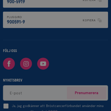
900-5919
PLUSGIRO
KOPIERA
900591-9
FÖLJ OSS
Facebook
Instagram
Youtube
NYHETSBREV
Prenumerera
Ja, jag godkänner att Bröstcancerförbundet använder mina