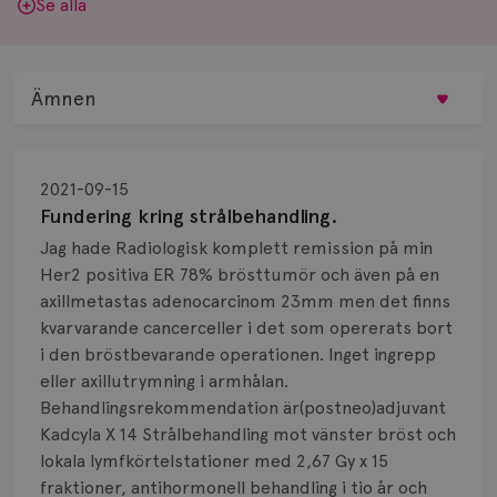
Se alla
Ämnen
Behandling
2021-09-15
Biopsi
Fundering kring strålbehandling.
Jag hade Radiologisk komplett remission på min
Biverkningar
Her2 positiva ER 78% brösttumör och även på en
axillmetastas adenocarcinom 23mm men det finns
Bröstvårta
kvarvarande cancerceller i det som opererats bort
Knöl
i den bröstbevarande operationen. Inget ingrepp
eller axillutrymning i armhålan.
Läkemedel
Behandlingsrekommendation är(postneo)adjuvant
Kadcyla X 14 Strålbehandling mot vänster bröst och
Typ av bröstcancer
lokala lymfkörtelstationer med 2,67 Gy x 15
fraktioner, antihormonell behandling i tio år och