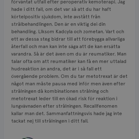
förväntat utfall efter peroperativ kemoterapi. Jag
hade i ditt fall, om det var så att du har haft
körtelpositiv sjukdom, inte avstått från
strålbehandlingen. Den är en viktig dei din
behandling. LIksom Kadcyla och zometan. Vart och
ett av dessa steg bidrar till att förebygga allvarliga
återfall och man kan inte säga att de kan ersätta
varandra. Så är det även om du är reumatiker. Man
talar ofta om att reumatiker kan få en mer uttalad
hudreaktion än andra, det är i så fall ett
övergående problem. Om du tar metotrexat är det
något man måste pausa med inför men även efter
strålningen då kombinationen strålning och
metotrexat leder till en ökad risk för reaktion i
lungvävnaden efter strålningen. Recallfenomen
kallar man det. Sammanfattningsvis hade jag inte
tackat nej till strålningen i ditt fall.