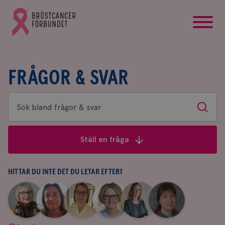
startsida
Gå
till
Bröstcancerförbundets
startsida
FRÅGOR & SVAR
Sök
Sök
bland
frågor
Ställ en fråga
&
svar
HITTAR DU INTE DET DU LETAR EFTER?
|
|
|
|
|
|
Aina
Anne
Fredrika
Jeanette
Maria
Yvette
Johnsson
Andersson
Killander
Bäcklund
Edegran
Andersson