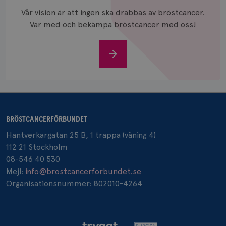
och anvä
Vår vision är att ingen ska drabbas av bröstcancer.
och spår
Var med och bekämpa bröstcancer med oss!
IDE
1 år
Google LLC
.doubleclick.net
Stöd
oss
_gcl_au
3
Google LLC
BRÖSTCANCERFÖRBUNDET
månad
.brostcancerforbundet.se
Hantverkargatan 25 B, 1 trappa (våning 4)
112 21 Stockholm
08-546 40 530
Mejl:
info@brostcancerforbundet.se
Organisationsnummer: 802010-4264
_pin_unauth
1 år
Pinterest Inc.
.brostcancerforbundet.se