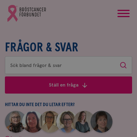
startsida
Gå
till
Bröstcancerförbundets
startsida
FRÅGOR & SVAR
Sök
Sök
bland
frågor
Ställ en fråga
&
svar
HITTAR DU INTE DET DU LETAR EFTER?
|
|
|
|
|
|
Aina
Anne
Fredrika
Jeanette
Maria
Yvette
Johnsson
Andersson
Killander
Bäcklund
Edegran
Andersson