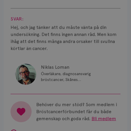
Smärta
Visa svar
Prognos
SVAR:
Risker
Hej, och jag tänker att du måste vänta på din
undersökning. Det finns ingen annan råd. Men kom
Spridd bröstcancer
ihåg att det finns många andra orsaker till svullna
körtlar än cancer.
Strålning
Vätska
Niklas Loman
Överläkare, diagnosansvarig
bröstcancer, Skånes
universitetssjukhus i Lund.
Behöver du mer stöd? Som medlem i
Bröstcancerförbundet får du både
gemenskap och goda råd.
Bli medlem