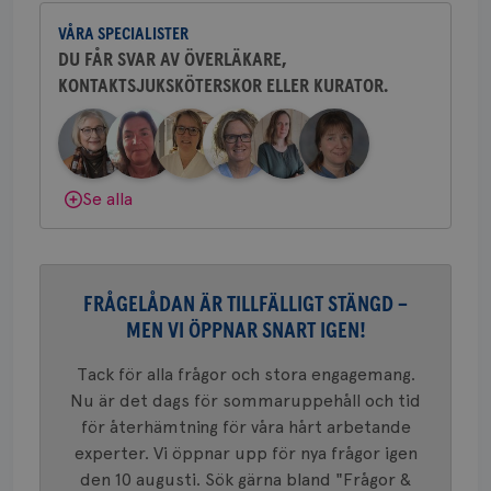
och bröstkirurg vid Västmanlands
2 dagar
Coo
.brostcancerforbundet.se
tjä
VÅRA SPECIALISTER
sjukhus i Västerås.
ihå
bes
DU FÅR SVAR AV ÖVERLÄKARE,
nöd
KONTAKTSJUKSKÖTERSKOR ELLER KURATOR.
Behöver du mer stöd? Som medlem i
Scr
Google
fun
Privacy Policy
Bröstcancerförbundet får du både
gemenskap och goda råd.
Bli medlem
Dölj svar
Se alla
Namn
Leverantör
/
Domän
Utgång
Beskriv
c_rid
.brostcancerforbundet.se
1 dag
Denna c
Namn
Leverantör
/
Domän
Utgån
att mäta
postutsk
YSC
Sessi
Google LLC
om mott
FRÅGELÅDAN ÄR TILLFÄLLIGT STÄNGD –
.youtube.com
länkar i
MEN VI ÖPPNAR SNART IGEN!
konverte
webbpla
VISITOR_PRIVACY_METADATA
5
YouTube
Tack för alla frågor och stora engagemang.
_gat_UA-1577937-
.brostcancerforbundet.se
1
Detta är
månad
.youtube.com
37
minut
cookie s
4 veck
Nu är det dags för sommaruppehåll och tid
Google A
mönster
för återhämtning för våra hårt arbetande
innehåll
experter. Vi öppnar upp för nya frågor igen
identite
eller we
den 10 augusti. Sök gärna bland "Frågor &
sig till.