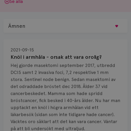
Se alla
Ämnen
Behandling
2021-09-15
Biopsi
Knöl i armhåla - orsak att vara orolig?
Hej gjorde masektomi september 2017, utbredd
Biverkningar
DCIS samt 2 invasiva foci, 7,2 respektive 1 mm
stora. Sentinel node benign. Sedan masektomi av
Bröstvårta
det odraddade bröstet dec 2018. Ålder 37 vid
Knöl
cancerbeskedet. Mamma som hade spridd
bröstcancer, fick besked i 40-års ålder. Nu har man
Läkemedel
upptäckt en knöl i högra armhålan vid ett
läkarbesök (sidan som inte tidigare hade cancer).
Typ av bröstcancer
Väcktes oro såklart att det kan vara cancer. Väntar
på att bli undersökt med ultraljud.