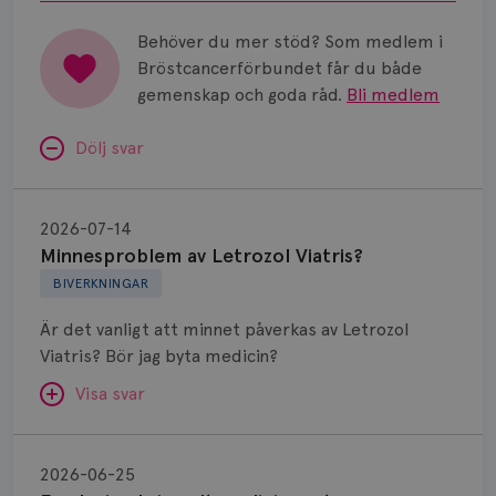
Universitetssjukhus i Umeå.
Behöver du mer stöd? Som medlem i
Bröstcancerförbundet får du både
gemenskap och goda råd.
Bli medlem
Dölj svar
Minnesproblem
av
2026-07-14
Letrozol
Minnesproblem av Letrozol Viatris?
Viatris?
BIVERKNINGAR
Är det vanligt att minnet påverkas av Letrozol
Viatris? Bör jag byta medicin?
Visa svar
Fundering
kring
SVAR:
2026-06-25