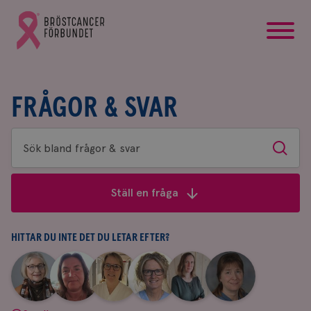
startsida
Gå
till
Bröstcancerförbundets
startsida
FRÅGOR & SVAR
Sök
Sök
bland
frågor
Ställ en fråga
&
svar
HITTAR DU INTE DET DU LETAR EFTER?
|
|
|
|
|
|
Aina
Anne
Fredrika
Jeanette
Maria
Yvette
Johnsson
Andersson
Killander
Bäcklund
Edegran
Andersson