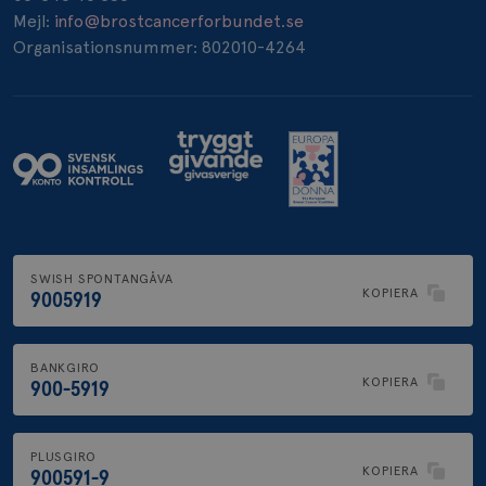
Mejl:
info@brostcancerforbundet.se
Organisationsnummer: 802010-4264
SWISH SPONTANGÅVA
KOPIERA
9005919
BANKGIRO
KOPIERA
900-5919
PLUSGIRO
KOPIERA
900591-9