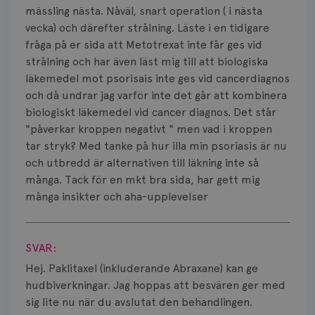
Smärta
mässling nästa. Nåväl, snart operation ( i nästa
vecka) och därefter strålning. Läste i en tidigare
Prognos
fråga på er sida att Metotrexat inte får ges vid
strålning och har även läst mig till att biologiska
Risker
läkemedel mot psorisais inte ges vid cancerdiagnos
Spridd bröstcancer
och då undrar jag varför inte det går att kombinera
biologiskt läkemedel vid cancer diagnos. Det står
Strålning
"påverkar kroppen negativt " men vad i kroppen
tar stryk? Med tanke på hur illa min psoriasis är nu
Vätska
och utbredd är alternativen till läkning inte så
många. Tack för en mkt bra sida, har gett mig
många insikter och aha-upplevelser
Visa svar
SVAR:
Hej. Paklitaxel (inkluderande Abraxane) kan ge
hudbiverkningar. Jag hoppas att besvären ger med
sig lite nu när du avslutat den behandlingen.