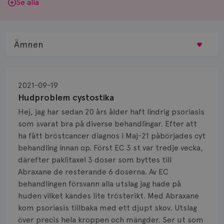
Se alla
Ämnen
Behandling
2021-09-19
Biopsi
Hudproblem cystostika
Hej, jag har sedan 20 års ålder haft lindrig psoriasis
Biverkningar
som svarat bra på diverse behandlingar. Efter att
ha fått bröstcancer diagnos i Maj-21 påbörjades cyt
Bröstvårta
behandling innan op. Först EC 3 st var tredje vecka,
Knöl
därefter paklitaxel 3 doser som byttes till
Abraxane de resterande 6 doserna. Av EC
Läkemedel
behandlingen försvann alla utslag jag hade på
huden vilket kändes lite trösterikt. Med Abraxane
Typ av bröstcancer
kom psoriasis tillbaka med ett djupt skov. Utslag
över precis hela kroppen och mängder. Ser ut som