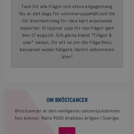
analystj
VISITOR_INFO1_LIVE
5
Google LLC
används 
Tack för alla frågor och stora engagemang.
månad
.youtube.com
unika a
4 veck
Nu är det dags för sommaruppehåll och tid
tilldela
generer
för återhämtning för våra hårt arbetande
klientid
i varje 
experter. Vi öppnar upp för nya frågor igen
webbpla
den 17 augusti. Sök gärna bland "Frågor &
att berä
session
svar" nedan, för att se om din fråga finns
för
webbpla
besvarad sedan tidigare. Varmt välkommen
_ga_W8VXKBRK9Y
.brostcancerforbundet.se
1 år 1
Denna c
åter!
månad
Google A
ar_debug
.pinterest.com
1 år
bevara s
_gid
1 dag
Denna co
Google LLC
Google A
.brostcancerforbundet.se
och uppd
värde fö
och anvä
Om
och spår
bröstcancer
OM BRÖSTCANCER
IDE
1 år
Google LLC
.doubleclick.net
Bröstcancer är den vanligaste cancersjukdomen
hos kvinnor. Nära 9000 drabbas årligen i Sverige.