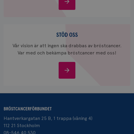
Om
bröstcancer
_gcl_au
3
Google LLC
månad
.brostcancerforbundet.se
Stöd
oss
STÖD OSS
Vår vision är att ingen ska drabbas av bröstcancer.
Var med och bekämpa bröstcancer med oss!
Stöd
_pin_unauth
1 år
Pinterest Inc.
.brostcancerforbundet.se
oss
BRÖSTCANCERFÖRBUNDET
Hantverkargatan 25 B, 1 trappa (våning 4)
112 21 Stockholm
08-546 40 530