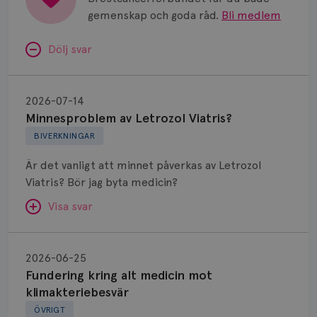
gemenskap och goda råd.
Bli medlem
Dölj svar
Minnesproblem
av
2026-07-14
Letrozol
Minnesproblem av Letrozol Viatris?
Viatris?
BIVERKNINGAR
Är det vanligt att minnet påverkas av Letrozol
Viatris? Bör jag byta medicin?
Visa svar
Fundering
kring
SVAR:
2026-06-25
alt
Fundering kring alt medicin mot
Hej. Oavsett vilken hormonsänkande behandling
medicin
klimakteriebesvär
(men även cytostatika) man får så kan en del
mot
ÖVRIGT
uppleva negativ påverkan på minnet. Prata din