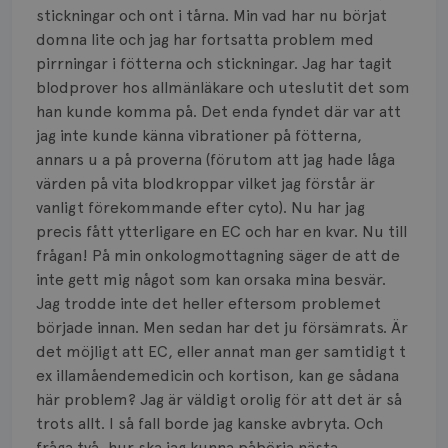
Smärta
stickningar och ont i tårna. Min vad har nu börjat
domna lite och jag har fortsatta problem med
Prognos
pirrningar i fötterna och stickningar. Jag har tagit
blodprover hos allmänläkare och uteslutit det som
Risker
han kunde komma på. Det enda fyndet där var att
Spridd bröstcancer
jag inte kunde känna vibrationer på fötterna,
annars u a på proverna (förutom att jag hade låga
Strålning
värden på vita blodkroppar vilket jag förstår är
vanligt förekommande efter cyto). Nu har jag
Vätska
precis fått ytterligare en EC och har en kvar. Nu till
frågan! På min onkologmottagning säger de att de
inte gett mig något som kan orsaka mina besvär.
Jag trodde inte det heller eftersom problemet
började innan. Men sedan har det ju försämrats. Är
det möjligt att EC, eller annat man ger samtidigt t
ex illamåendemedicin och kortison, kan ge sådana
här problem? Jag är väldigt orolig för att det är så
trots allt. I så fall borde jag kanske avbryta. Och
fråga två, hur ska jag kunna påbörja nästa