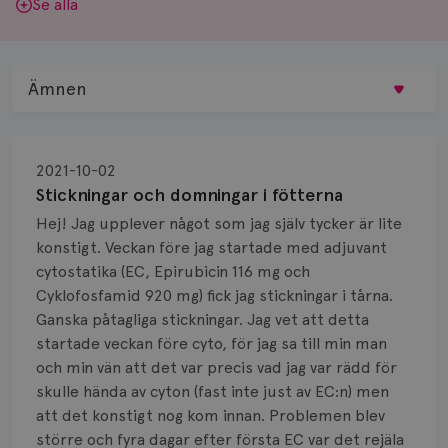
Se alla
Ämnen
Behandling
2021-10-02
Biopsi
Stickningar och domningar i fötterna
Hej! Jag upplever något som jag själv tycker är lite
Biverkningar
konstigt. Veckan före jag startade med adjuvant
cytostatika (EC, Epirubicin 116 mg och
Bröstvårta
Cyklofosfamid 920 mg) fick jag stickningar i tårna.
Knöl
Ganska påtagliga stickningar. Jag vet att detta
startade veckan före cyto, för jag sa till min man
Läkemedel
och min vän att det var precis vad jag var rädd för
skulle hända av cyton (fast inte just av EC:n) men
Typ av bröstcancer
att det konstigt nog kom innan. Problemen blev
större och fyra dagar efter första EC var det rejäla