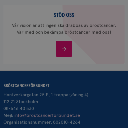
Stöd
oss
STÖD OSS
Vår vision är att ingen ska drabbas av bröstcancer.
Var med och bekämpa bröstcancer med oss!
Stöd
oss
BRÖSTCANCERFÖRBUNDET
Hantverkargatan 25 B, 1 trappa (våning 4)
112 21 Stockholm
08-546 40 530
Mejl:
info@brostcancerforbundet.se
Organisationsnummer: 802010-4264