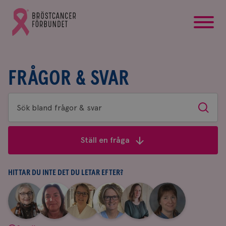
startsida
Gå
till
Bröstcancerförbundets
startsida
FRÅGOR & SVAR
Sök
Sök
bland
frågor
Ställ en fråga
&
svar
HITTAR DU INTE DET DU LETAR EFTER?
|
|
|
|
|
|
Aina
Anne
Fredrika
Jeanette
Maria
Yvette
Johnsson
Andersson
Killander
Bäcklund
Edegran
Andersson