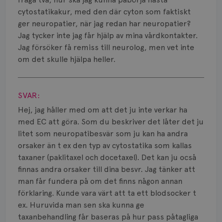
cytostatikakur, med den där cyton som faktiskt
ger neuropatier, när jag redan har neuropatier?
Jag tycker inte jag får hjälp av mina vårdkontakter.
Jag försöker få remiss till neurolog, men vet inte
om det skulle hjälpa heller.
Visa svar
SVAR:
Hej, jag håller med om att det ju inte verkar ha
med EC att göra. Som du beskriver det låter det ju
litet som neuropatibesvär som ju kan ha andra
orsaker än t ex den typ av cytostatika som kallas
taxaner (paklitaxel och docetaxel). Det kan ju ocså
finnas andra orsaker till dina besvr. Jag tänker att
man får fundera på om det finns någon annan
förklaring. Kunde vara värt att ta ett blodsocker t
ex. Huruvida man sen ska kunna ge
taxanbehandling får baseras på hur pass påtagliga