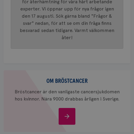
Google A
.brostcancerforbundet.se
för återhämtning för våra hårt arbetande
och uppd
experter. Vi öppnar upp för nya frågor igen
värde fö
och anvä
den 17 augusti. Sök gärna bland "Frågor &
och spår
svar" nedan, för att se om din fråga finns
IDE
1 år
Google LLC
besvarad sedan tidigare. Varmt välkommen
.doubleclick.net
åter!
Om
_gcl_au
3
Google LLC
bröstcancer
OM BRÖSTCANCER
månad
.brostcancerforbundet.se
Bröstcancer är den vanligaste cancersjukdomen
hos kvinnor. Nära 9000 drabbas årligen i Sverige.
Om
bröstcancer
_pin_unauth
1 år
Pinterest Inc.
.brostcancerforbundet.se