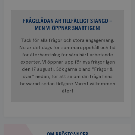
VISITOR_PRIVACY_METADATA
5
YouTube
_gat_UA-1577937-
.brostcancerforbundet.se
1
Detta är
månad
.youtube.com
37
minut
cookie s
4 veck
Google A
mönster
FRÅGELÅDAN ÄR TILLFÄLLIGT STÄNGD –
innehåll
identite
MEN VI ÖPPNAR SNART IGEN!
eller we
sig till.
_gat-ka
Tack för alla frågor och stora engagemang.
att beg
Nu är det dags för sommaruppehåll och tid
som regi
webbpla
för återhämtning för våra hårt arbetande
trafikvo
experter. Vi öppnar upp för nya frågor igen
_ga
1 år 1
Detta c
Google LLC
den 17 augusti. Sök gärna bland "Frågor &
månad
associe
.brostcancerforbundet.se
__Secure-ROLLOUT_TOKEN
.youtube.com
5
Universal
månad
svar" nedan, för att se om din fråga finns
en vikti
4 veck
Googles
besvarad sedan tidigare. Varmt välkommen
analystj
VISITOR_INFO1_LIVE
5
Google LLC
används 
åter!
månad
.youtube.com
unika a
4 veck
tilldela
generer
klientid
i varje 
webbpla
att berä
session
Om
för
webbpla
bröstcancer
OM BRÖSTCANCER