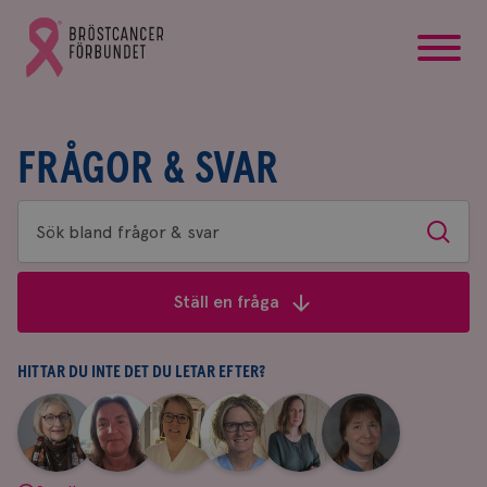
startsida
Gå
till
Bröstcancerförbundets
startsida
FRÅGOR & SVAR
Sök
Sök
bland
frågor
Ställ en fråga
&
svar
HITTAR DU INTE DET DU LETAR EFTER?
|
|
|
|
|
|
Aina
Anne
Fredrika
Jeanette
Maria
Yvette
Johnsson
Andersson
Killander
Bäcklund
Edegran
Andersson