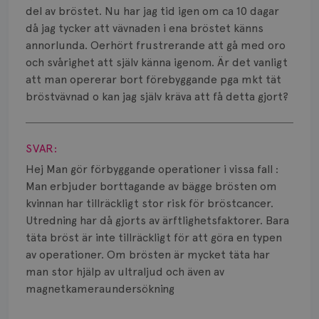
Smärta
del av bröstet. Nu har jag tid igen om ca 10 dagar
då jag tycker att vävnaden i ena bröstet känns
Prognos
annorlunda. Oerhört frustrerande att gå med oro
och svårighet att själv känna igenom. Är det vanligt
Risker
att man opererar bort förebyggande pga mkt tät
Spridd bröstcancer
bröstvävnad o kan jag själv kräva att få detta gjort?
Visa svar
Strålning
SVAR:
Vätska
Hej Man gör förbyggande operationer i vissa fall :
Man erbjuder borttagande av bägge brösten om
kvinnan har tillräckligt stor risk för bröstcancer.
Utredning har då gjorts av ärftlighetsfaktorer. Bara
täta bröst är inte tillräckligt för att göra en typen
av operationer. Om brösten är mycket täta har
man stor hjälp av ultraljud och även av
magnetkameraundersökning