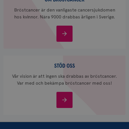
_ga_W8VXKBRK9Y
.brostcancerforbundet.se
1 år 1
Denna c
Bröstcancer är den vanligaste cancersjukdomen
månad
Google A
ar_debug
.pinterest.com
1 år
bevara s
hos kvinnor. Nära 9000 drabbas årligen i Sverige.
_gid
1 dag
Denna co
Google LLC
Google A
.brostcancerforbundet.se
och uppd
Om
värde fö
och anvä
bröstcancer
och spår
IDE
1 år
Google LLC
.doubleclick.net
Stöd
oss
STÖD OSS
Vår vision är att ingen ska drabbas av bröstcancer.
Var med och bekämpa bröstcancer med oss!
Stöd
_gcl_au
3
Google LLC
månad
.brostcancerforbundet.se
oss