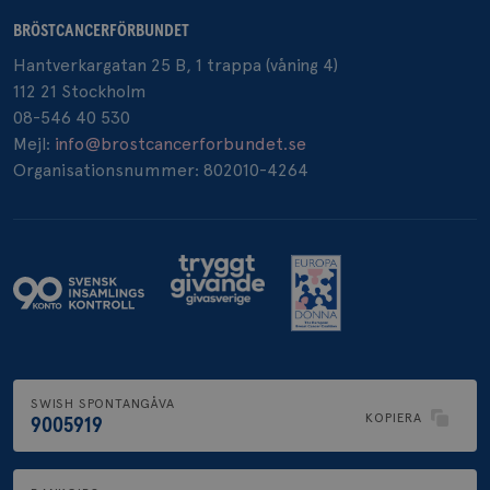
BRÖSTCANCERFÖRBUNDET
Hantverkargatan 25 B, 1 trappa (våning 4)
_pin_unauth
1 år
Pinterest Inc.
112 21 Stockholm
.brostcancerforbundet.se
08-546 40 530
Mejl:
info@brostcancerforbundet.se
Organisationsnummer: 802010-4264
SWISH SPONTANGÅVA
KOPIERA
9005919