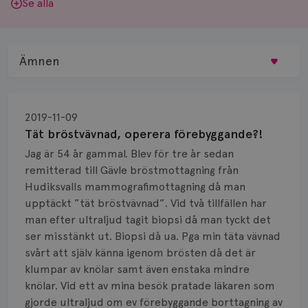
Se alla
Ämnen
Behandling
2019-11-09
Biopsi
Tät bröstvävnad, operera förebyggande?!
Jag är 54 år gammal. Blev för tre år sedan
Biverkningar
remitterad till Gävle bröstmottagning från
Hudiksvalls mammografimottagning då man
Bröstvårta
upptäckt ”tät bröstvävnad”. Vid två tillfällen har
Knöl
man efter ultraljud tagit biopsi då man tyckt det
ser misstänkt ut. Biopsi då ua. Pga min täta vävnad
Läkemedel
svårt att själv känna igenom brösten då det är
klumpar av knölar samt även enstaka mindre
Typ av bröstcancer
knölar. Vid ett av mina besök pratade läkaren som
gjorde ultraljud om ev förebyggande borttagning av