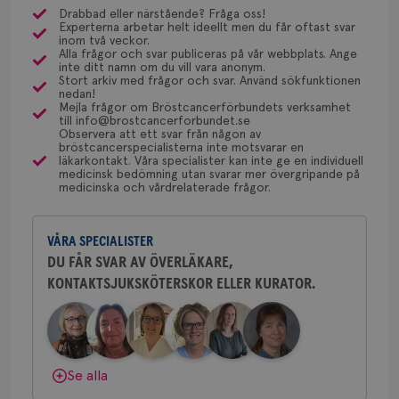
månader
til
olika ställen hur rutinerna ser ut, men ofta är det
Drabbad eller närstående? Fråga oss!
4 veckor
web
Experterna arbetar helt ideellt men du får oftast svar
via Klinisk Genetik (på universitetssjukhus) som
för
Dölj svar
Behöver du mer stöd? Som medlem i
inom två veckor.
utf
dessa prover beställs. Om du vill undersöka detta
Alla frågor och svar publiceras på vår webbplats. Ange
en 
Bröstcancerförbundet får du både
typ
inte ditt namn om du vill vara anonym.
kan du börja med att söka hjälp på vårdcentralen,
på 
gemenskap och goda råd.
Bli medlem
Stort arkiv med frågor och svar. Använd sökfunktionen
som kan skriva remiss till den klinik som är ansvarig
nedan!
CookieScriptConsent
4 veckor
Den
CookieScript
Mejla frågor om Bröstcancerförbundets verksamhet
för detta i din region.
2 dagar
Coo
.brostcancerforbundet.se
till info@brostcancerforbundet.se
Dölj svar
tjä
Observera att ett svar från någon av
ihå
bröstcancerspecialisterna inte motsvarar en
bes
läkarkontakt. Våra specialister kan inte ge en individuell
nöd
Yvette Andersson
medicinsk bedömning utan svarar mer övergripande på
Scr
Google
medicinska och vårdrelaterade frågor.
ÖVERLÄKARE OCH BRÖSTKIRURG
fun
Privacy Policy
Yvette Andersson är överläkare
och bröstkirurg vid Västmanlands
VÅRA SPECIALISTER
sjukhus i Västerås.
DU FÅR SVAR AV ÖVERLÄKARE,
KONTAKTSJUKSKÖTERSKOR ELLER KURATOR.
Behöver du mer stöd? Som medlem i
Namn
Leverantör
/
Domän
Utgång
Beskriv
Bröstcancerförbundet får du både
c_rid
.brostcancerforbundet.se
1 dag
Denna c
Namn
Leverantör
/
Domän
Utgån
att mäta
gemenskap och goda råd.
Bli medlem
postutsk
YSC
Sessi
Google LLC
om mott
.youtube.com
länkar i
Dölj svar
Se alla
konverte
webbpla