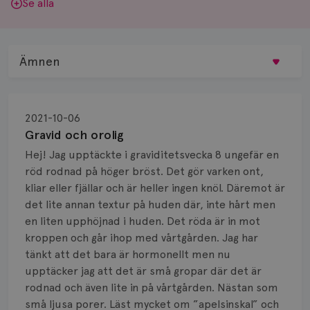
Se alla
Ämnen
Behandling
2021-10-06
Biopsi
Gravid och orolig
Hej! Jag upptäckte i graviditetsvecka 8 ungefär en
Biverkningar
röd rodnad på höger bröst. Det gör varken ont,
kliar eller fjällar och är heller ingen knöl. Däremot är
Bröstvårta
det lite annan textur på huden där, inte hårt men
Knöl
en liten upphöjnad i huden. Det röda är in mot
kroppen och går ihop med vårtgården. Jag har
Läkemedel
tänkt att det bara är hormonellt men nu
upptäcker jag att det är små gropar där det är
Typ av bröstcancer
rodnad och även lite in på vårtgården. Nästan som
små ljusa porer. Läst mycket om ”apelsinskal” och