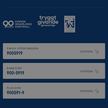
.brostcancerforbundet.se
SWISH SPONTANGÅVA
KOPIERA
9005919
BANKGIRO
KOPIERA
900-5919
PLUSGIRO
KOPIERA
900591-9