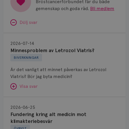
Bröstcancerförbundet får du både
gemenskap och goda råd.
Bli medlem
Dölj svar
Minnesproblem
av
2026-07-14
Letrozol
Minnesproblem av Letrozol Viatris?
Viatris?
BIVERKNINGAR
Är det vanligt att minnet påverkas av Letrozol
Viatris? Bör jag byta medicin?
Visa svar
Fundering
kring
SVAR:
2026-06-25
alt
Fundering kring alt medicin mot
Hej. Oavsett vilken hormonsänkande behandling
medicin
klimakteriebesvär
(men även cytostatika) man får så kan en del
mot
ÖVRIGT