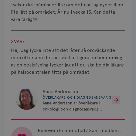
Smärta
tycker det påminner lite om det när jag nyper ihop
lite lätt på området. Är nu i vecka 15. Kan detta
Prognos
vara farligt?
Risker
Visa svar
Spridd bröstcancer
SVAR:
Hej. Jag tycke inte att det låter så oroväckande
Strålning
men eftersom det är svårt att göra en bedömning
av en beskrivning tycker jag att du ska be din läkare
Vätska
på hälsocentralen titta på området.
Anne Andersson
ÖVERLÄKARE OCH DIAGNOSANSVARIG
Anne Andersson är överläkare i
onkologi och diagnosansvarig
för bröstcancer vid Norrlands
Universitetssjukhus i Umeå.
Behöver du mer stöd? Som medlem i