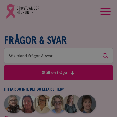
startsida
Gå
till
Bröstcancerförbundets
startsida
FRÅGOR & SVAR
Sök
Sök
bland
frågor
Ställ en fråga
&
svar
HITTAR DU INTE DET DU LETAR EFTER?
|
|
|
|
|
|
Aina
Anne
Fredrika
Jeanette
Maria
Yvette
Johnsson
Andersson
Killander
Bäcklund
Edegran
Andersson