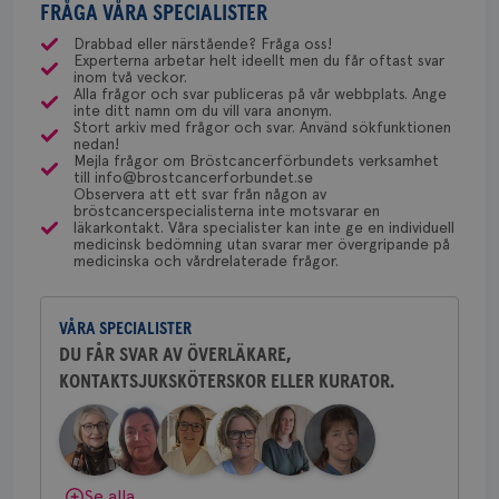
csrftoken
brostcancerforbundet.se
11
Den
med ett speciellt blodprov. Det ser lite olika ut på
FRÅGA VÅRA SPECIALISTER
gemenskap och goda råd.
Bli medlem
uppskattas!
NU-sjukvården i Uddevalla.
månader
til
4 veckor
web
olika ställen hur rutinerna ser ut, men ofta är det
Drabbad eller närstående? Fråga oss!
för
Experterna arbetar helt ideellt men du får oftast svar
via Klinisk Genetik (på universitetssjukhus) som
utf
Dölj svar
Behöver du mer stöd? Som medlem i
inom två veckor.
en 
dessa prover beställs. Om du vill undersöka detta
Alla frågor och svar publiceras på vår webbplats. Ange
typ
Bröstcancerförbundet får du både
inte ditt namn om du vill vara anonym.
på 
kan du börja med att söka hjälp på vårdcentralen,
gemenskap och goda råd.
Bli medlem
Stort arkiv med frågor och svar. Använd sökfunktionen
som kan skriva remiss till den klinik som är ansvarig
nedan!
CookieScriptConsent
4 veckor
Den
CookieScript
2 dagar
Coo
Mejla frågor om Bröstcancerförbundets verksamhet
.brostcancerforbundet.se
för detta i din region.
tjä
till info@brostcancerforbundet.se
Dölj svar
ihå
Observera att ett svar från någon av
bes
bröstcancerspecialisterna inte motsvarar en
nöd
läkarkontakt. Våra specialister kan inte ge en individuell
Scr
Yvette Andersson
Google
medicinsk bedömning utan svarar mer övergripande på
fun
medicinska och vårdrelaterade frågor.
Privacy Policy
ÖVERLÄKARE OCH BRÖSTKIRURG
Yvette Andersson är överläkare
och bröstkirurg vid Västmanlands
VÅRA SPECIALISTER
sjukhus i Västerås.
DU FÅR SVAR AV ÖVERLÄKARE,
Namn
Leverantör
/
Domän
Utgång
Beskriv
KONTAKTSJUKSKÖTERSKOR ELLER KURATOR.
Behöver du mer stöd? Som medlem i
c_rid
.brostcancerforbundet.se
1 dag
Denna c
Namn
Leverantör
/
Domän
Utgån
Bröstcancerförbundet får du både
att mäta
gemenskap och goda råd.
Bli medlem
postutsk
YSC
Sessi
Google LLC
om mott
.youtube.com
länkar i
konverte
Dölj svar
Se alla