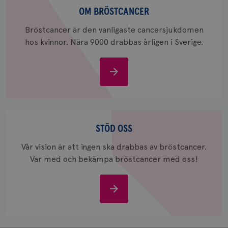
webbpla
bröstcancer
OM BRÖSTCANCER
_ga_W8VXKBRK9Y
.brostcancerforbundet.se
1 år 1
Denna c
månad
Google A
ar_debug
.pinterest.com
1 år
Bröstcancer är den vanligaste cancersjukdomen
bevara s
hos kvinnor. Nära 9000 drabbas årligen i Sverige.
_gid
1 dag
Denna co
Google LLC
Google A
.brostcancerforbundet.se
och uppd
värde fö
Om
och anvä
och spår
bröstcancer
IDE
1 år
Google LLC
.doubleclick.net
Stöd
oss
STÖD OSS
Vår vision är att ingen ska drabbas av bröstcancer.
Var med och bekämpa bröstcancer med oss!
_gcl_au
3
Google LLC
Stöd
månad
.brostcancerforbundet.se
oss