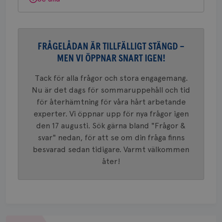
webbpla
VISITOR_PRIVACY_METADATA
5
YouTube
_gat_UA-1577937-
.brostcancerforbundet.se
1
Detta är
månad
.youtube.com
37
minut
cookie s
4 veck
Google A
mönster
innehåll
FRÅGELÅDAN ÄR TILLFÄLLIGT STÄNGD –
identite
eller we
MEN VI ÖPPNAR SNART IGEN!
sig till.
_gat-ka
att beg
Tack för alla frågor och stora engagemang.
som regi
Nu är det dags för sommaruppehåll och tid
webbpla
trafikvo
för återhämtning för våra hårt arbetande
_ga
1 år 1
Detta c
Google LLC
experter. Vi öppnar upp för nya frågor igen
månad
associe
.brostcancerforbundet.se
__Secure-ROLLOUT_TOKEN
.youtube.com
5
den 17 augusti. Sök gärna bland "Frågor &
Universal
månad
en vikti
4 veck
svar" nedan, för att se om din fråga finns
Googles
analystj
besvarad sedan tidigare. Varmt välkommen
VISITOR_INFO1_LIVE
5
Google LLC
används 
månad
.youtube.com
åter!
unika a
4 veck
tilldela
generer
klientid
i varje 
webbpla
att berä
session
för
Om