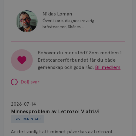
Niklas Loman
Överläkare, diagnosansvarig
bröstcancer, Skånes
universitetssjukhus i Lund.
Behöver du mer stöd? Som medlem i
Bröstcancerförbundet får du både
gemenskap och goda råd.
Bli medlem
Dölj svar
Minnesproblem
av
2026-07-14
Letrozol
Minnesproblem av Letrozol Viatris?
Viatris?
BIVERKNINGAR
Är det vanligt att minnet påverkas av Letrozol