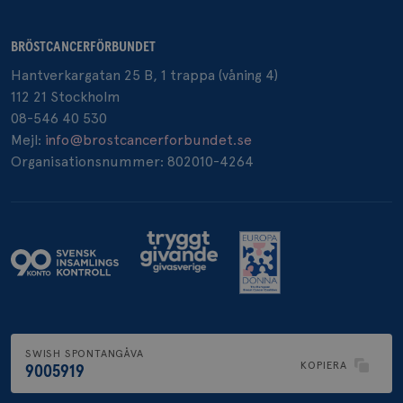
BRÖSTCANCERFÖRBUNDET
_pin_unauth
1 år
Hantverkargatan 25 B, 1 trappa (våning 4)
Pinterest Inc.
.brostcancerforbundet.se
112 21 Stockholm
08-546 40 530
Mejl:
info@brostcancerforbundet.se
Organisationsnummer: 802010-4264
SWISH SPONTANGÅVA
KOPIERA
9005919