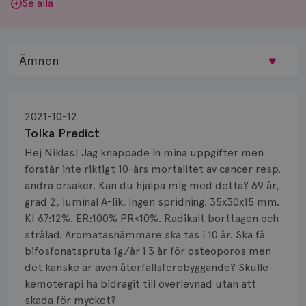
Se alla
Ämnen
Behandling
2021-10-12
Biopsi
Tolka Predict
Hej Niklas! Jag knappade in mina uppgifter men
Biverkningar
förstår inte riktigt 10-års mortalitet av cancer resp.
andra orsaker. Kan du hjälpa mig med detta? 69 år,
Bröstvårta
grad 2, luminal A-lik. Ingen spridning. 35x30x15 mm.
Knöl
KI 67:12%. ER:100% PR<10%. Radikalt borttagen och
strålad. Aromatashämmare ska tas i 10 år. Ska få
Läkemedel
bifosfonatspruta 1g/år i 3 år för osteoporos men
det kanske är även återfallsförebyggande? Skulle
Typ av bröstcancer
kemoterapi ha bidragit till överlevnad utan att
skada för mycket?