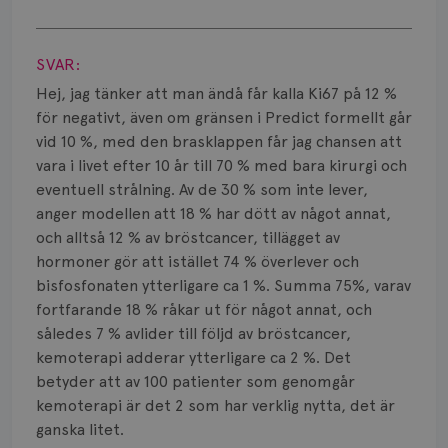
Smärta
Visa svar
Prognos
SVAR:
Risker
Hej, jag tänker att man ändå får kalla Ki67 på 12 %
för negativt, även om gränsen i Predict formellt går
Spridd bröstcancer
vid 10 %, med den brasklappen får jag chansen att
vara i livet efter 10 år till 70 % med bara kirurgi och
Strålning
eventuell strålning. Av de 30 % som inte lever,
anger modellen att 18 % har dött av något annat,
Vätska
och alltså 12 % av bröstcancer, tillägget av
hormoner gör att istället 74 % överlever och
bisfosfonaten ytterligare ca 1 %. Summa 75%, varav
fortfarande 18 % råkar ut för något annat, och
således 7 % avlider till följd av bröstcancer,
kemoterapi adderar ytterligare ca 2 %. Det
betyder att av 100 patienter som genomgår
kemoterapi är det 2 som har verklig nytta, det är
ganska litet.