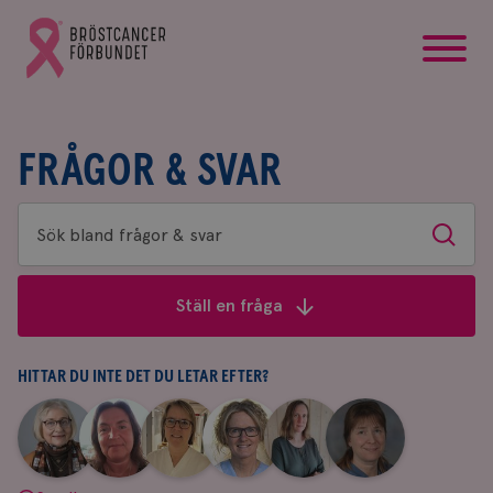
startsida
Gå
till
Bröstcancerförbundets
startsida
FRÅGOR & SVAR
Sök
Sök
bland
frågor
Ställ en fråga
&
svar
HITTAR DU INTE DET DU LETAR EFTER?
|
|
|
|
|
|
Aina
Anne
Fredrika
Jeanette
Maria
Yvette
Johnsson
Andersson
Killander
Bäcklund
Edegran
Andersson