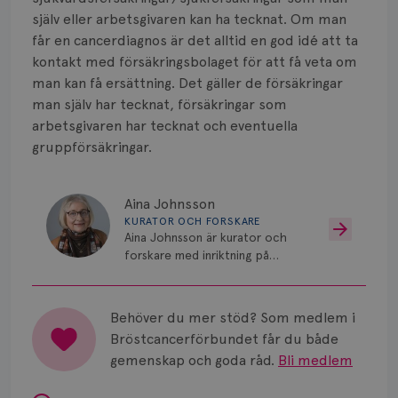
Smärta
själv eller arbetsgivaren kan ha tecknat. Om man
Prognos
får en cancerdiagnos är det alltid en god idé att ta
kontakt med försäkringsbolaget för att få veta om
Risker
man kan få ersättning. Det gäller de försäkringar
man själv har tecknat, försäkringar som
Spridd bröstcancer
arbetsgivaren har tecknat och eventuella
gruppförsäkringar.
Strålning
Vätska
Aina Johnsson
KURATOR OCH FORSKARE
Aina Johnsson är kurator och
forskare med inriktning på
psykosocialt stöd vid cancer.
Behöver du mer stöd? Som medlem i
Bröstcancerförbundet får du både
gemenskap och goda råd.
Bli medlem