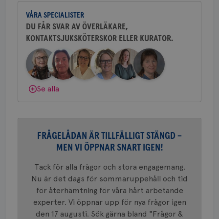
och bröstkirurg vid Västmanlands
2 dagar
Coo
.brostcancerforbundet.se
tjä
VÅRA SPECIALISTER
sjukhus i Västerås.
ihå
bes
DU FÅR SVAR AV ÖVERLÄKARE,
nöd
KONTAKTSJUKSKÖTERSKOR ELLER KURATOR.
Behöver du mer stöd? Som medlem i
Scr
Google
fun
Privacy Policy
Bröstcancerförbundet får du både
gemenskap och goda råd.
Bli medlem
Dölj svar
Se alla
Namn
Leverantör
/
Domän
Utgång
Beskriv
c_rid
.brostcancerforbundet.se
1 dag
Denna c
Namn
Leverantör
/
Domän
Utgån
att mäta
postutsk
YSC
Sessi
Google LLC
om mott
FRÅGELÅDAN ÄR TILLFÄLLIGT STÄNGD –
.youtube.com
länkar i
MEN VI ÖPPNAR SNART IGEN!
konverte
webbpla
VISITOR_PRIVACY_METADATA
5
YouTube
Tack för alla frågor och stora engagemang.
_gat_UA-1577937-
.brostcancerforbundet.se
1
Detta är
månad
.youtube.com
37
minut
cookie s
4 veck
Nu är det dags för sommaruppehåll och tid
Google A
mönster
för återhämtning för våra hårt arbetande
innehåll
experter. Vi öppnar upp för nya frågor igen
identite
eller we
den 17 augusti. Sök gärna bland "Frågor &
sig till.