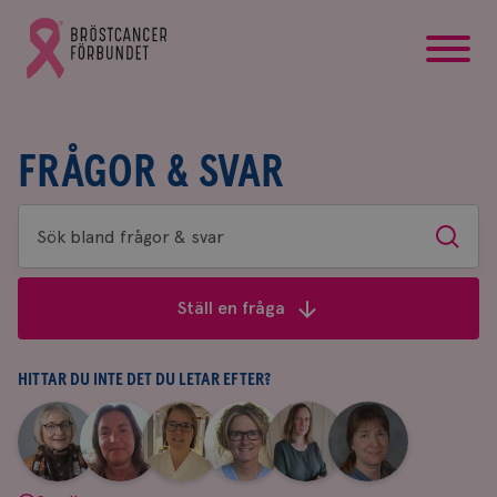
startsida
Gå
till
Bröstcancerförbundets
startsida
FRÅGOR & SVAR
Sök
Sök
bland
frågor
Ställ en fråga
&
svar
HITTAR DU INTE DET DU LETAR EFTER?
|
|
|
|
|
|
Aina
Anne
Fredrika
Jeanette
Maria
Yvette
Johnsson
Andersson
Killander
Bäcklund
Edegran
Andersson