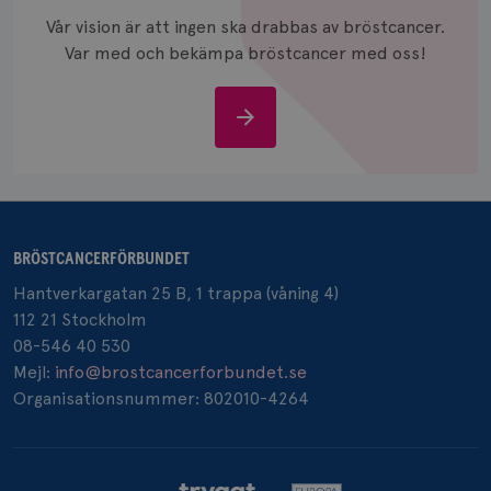
och anvä
Vår vision är att ingen ska drabbas av bröstcancer.
och spår
Var med och bekämpa bröstcancer med oss!
IDE
1 år
Google LLC
.doubleclick.net
Stöd
oss
_gcl_au
3
Google LLC
BRÖSTCANCERFÖRBUNDET
månad
.brostcancerforbundet.se
Hantverkargatan 25 B, 1 trappa (våning 4)
112 21 Stockholm
08-546 40 530
Mejl:
info@brostcancerforbundet.se
Organisationsnummer: 802010-4264
_pin_unauth
1 år
Pinterest Inc.
.brostcancerforbundet.se