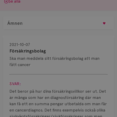
Se alla
Ämnen
Behandling
2021-10-07
Biopsi
Försäkringsbolag
Ska man meddela sitt försäkringsbolag att man
Biverkningar
fått cancer
Bröstvårta
Visa svar
Knöl
SVAR:
Det beror på hur dina försäkringsvillkor ser ut. Det
Läkemedel
är många som har en diagnosförsäkring där man
kan få ett en summa pengar utbetalda om man får
Typ av bröstcancer
en cancerdiagnos. Det finns exempelvis också olika
sjukvårdsförsäkringar/sjukförsäkringar som man