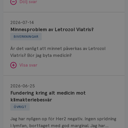
Dölj svar
Minnesproblem
av
2026-07-14
Letrozol
Minnesproblem av Letrozol Viatris?
Viatris?
BIVERKNINGAR
Är det vanligt att minnet påverkas av Letrozol
Viatris? Bör jag byta medicin?
Visa svar
Fundering
kring
SVAR:
2026-06-25
alt
Fundering kring alt medicin mot
Hej. Oavsett vilken hormonsänkande behandling
medicin
klimakteriebesvär
(men även cytostatika) man får så kan en del
mot
ÖVRIGT
uppleva negativ påverkan på minnet. Prata din
klimakteriebesvär
läkare och hör om ni kanske kan byta till annat
Jag har nyligen op för Her2 negativ. Ingen spridning
märke eller annan aromatashämmare. Det kan ofta
i lymfan, borttaget med god marginal. Jag har