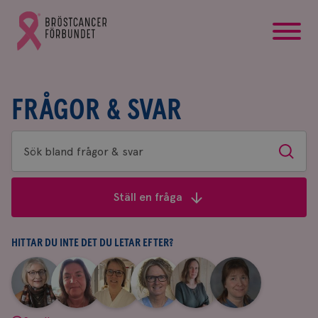
startsida
Gå
till
Bröstcancerförbundets
startsida
FRÅGOR & SVAR
Sök
Sök
bland
frågor
Ställ en fråga
&
svar
HITTAR DU INTE DET DU LETAR EFTER?
|
|
|
|
|
|
Aina
Anne
Fredrika
Jeanette
Maria
Yvette
Johnsson
Andersson
Killander
Bäcklund
Edegran
Andersson