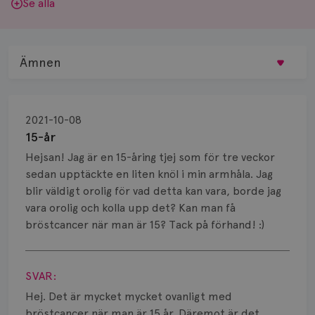
Se alla
Ämnen
Behandling
2021-10-08
Biopsi
15-år
Hejsan! Jag är en 15-åring tjej som för tre veckor
Biverkningar
sedan upptäckte en liten knöl i min armhåla. Jag
blir väldigt orolig för vad detta kan vara, borde jag
Bröstvårta
vara orolig och kolla upp det? Kan man få
Knöl
bröstcancer när man är 15? Tack på förhand! :)
Visa svar
Läkemedel
SVAR:
Typ av bröstcancer
Hej. Det är mycket mycket ovanligt med
bröstcancer när man är 15 år. Däremot är det