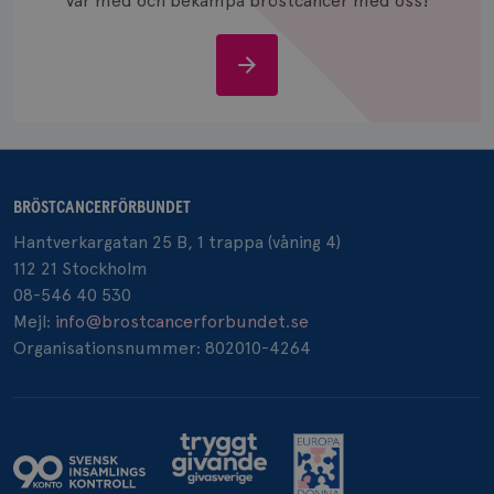
Var med och bekämpa bröstcancer med oss!
och spår
IDE
1 år
Google LLC
.doubleclick.net
Stöd
oss
BRÖSTCANCERFÖRBUNDET
_gcl_au
3
Google LLC
Hantverkargatan 25 B, 1 trappa (våning 4)
månad
.brostcancerforbundet.se
112 21 Stockholm
08-546 40 530
Mejl:
info@brostcancerforbundet.se
Organisationsnummer: 802010-4264
_pin_unauth
1 år
Pinterest Inc.
.brostcancerforbundet.se