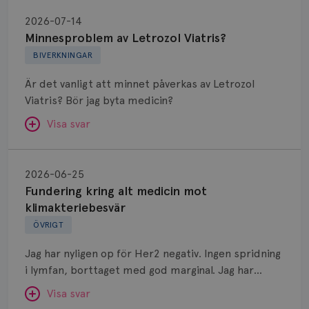
Minnesproblem
av
2026-07-14
Letrozol
Minnesproblem av Letrozol Viatris?
Viatris?
BIVERKNINGAR
Är det vanligt att minnet påverkas av Letrozol
Viatris? Bör jag byta medicin?
Visa svar
Fundering
kring
SVAR:
2026-06-25
alt
Fundering kring alt medicin mot
Hej. Oavsett vilken hormonsänkande behandling
medicin
klimakteriebesvär
(men även cytostatika) man får så kan en del
mot
ÖVRIGT
uppleva negativ påverkan på minnet. Prata din
klimakteriebesvär
läkare och hör om ni kanske kan byta till annat
Jag har nyligen op för Her2 negativ. Ingen spridning
märke eller annan aromatashämmare. Det kan ofta
i lymfan, borttaget med god marginal. Jag har
vara bra att ha en paus först, för att se att
genomgått en 5 dagars strålning och är färdig
besvären blir bättre, men bäst är att prata med
Visa svar
behandlad. Efter att jag nu slutat med östrogen-