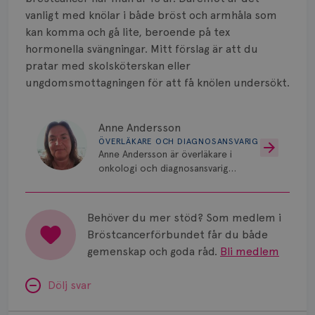
Smärta
vanligt med knölar i både bröst och armhåla som
Prognos
kan komma och gå lite, beroende på tex
hormonella svängningar. Mitt förslag är att du
Risker
pratar med skolsköterskan eller
ungdomsmottagningen för att få knölen undersökt.
Spridd bröstcancer
Strålning
Anne Andersson
ÖVERLÄKARE OCH DIAGNOSANSVARIG
Anne Andersson är överläkare i
Vätska
onkologi och diagnosansvarig
för bröstcancer vid Norrlands
Universitetssjukhus i Umeå.
Behöver du mer stöd? Som medlem i
Bröstcancerförbundet får du både
gemenskap och goda råd.
Bli medlem
Dölj svar