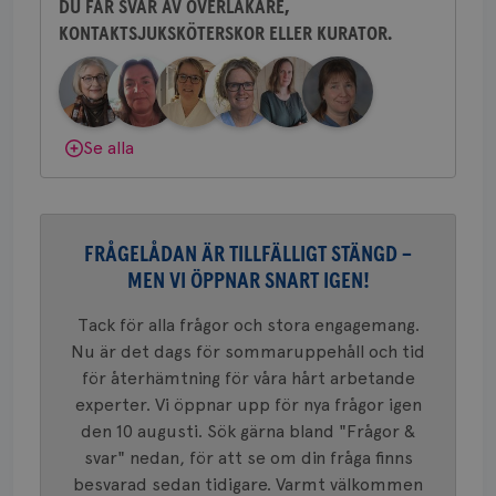
tjä
DU FÅR SVAR AV ÖVERLÄKARE,
ihå
bes
KONTAKTSJUKSKÖTERSKOR ELLER KURATOR.
Behöver du mer stöd? Som medlem i
nöd
Bröstcancerförbundet får du både
Scr
Google
fun
Privacy Policy
gemenskap och goda råd.
Bli medlem
Dölj svar
Se alla
Namn
Leverantör
/
Domän
Utgång
Beskriv
c_rid
.brostcancerforbundet.se
1 dag
Denna c
Namn
Leverantör
/
Domän
Utgån
att mäta
FRÅGELÅDAN ÄR TILLFÄLLIGT STÄNGD –
postutsk
YSC
Sessi
Google LLC
om mott
MEN VI ÖPPNAR SNART IGEN!
.youtube.com
länkar i
konverte
Tack för alla frågor och stora engagemang.
webbpla
VISITOR_PRIVACY_METADATA
5
YouTube
Nu är det dags för sommaruppehåll och tid
_gat_UA-1577937-
.brostcancerforbundet.se
1
Detta är
månad
.youtube.com
37
minut
cookie s
4 veck
för återhämtning för våra hårt arbetande
Google A
mönster
experter. Vi öppnar upp för nya frågor igen
innehåll
den 10 augusti. Sök gärna bland "Frågor &
identite
eller we
svar" nedan, för att se om din fråga finns
sig till.
_gat-ka
besvarad sedan tidigare. Varmt välkommen
att beg