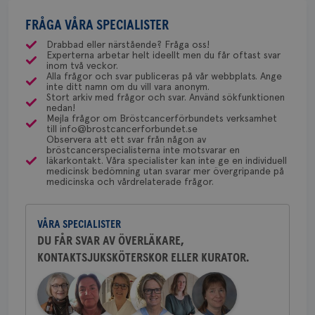
Maria Edegran är överläkare vid
risk för bröstcancer. Detta kan man undersöka
Bröstcancerförbundet får du både
csrftoken
brostcancerforbundet.se
11
Den
direkt nära släktning med cancer. All hjälp
mammografiavdelningen inom
månader
til
med ett speciellt blodprov. Det ser lite olika ut på
FRÅGA VÅRA SPECIALISTER
gemenskap och goda råd.
Bli medlem
uppskattas!
NU-sjukvården i Uddevalla.
4 veckor
web
olika ställen hur rutinerna ser ut, men ofta är det
för
Drabbad eller närstående? Fråga oss!
utf
Experterna arbetar helt ideellt men du får oftast svar
via Klinisk Genetik (på universitetssjukhus) som
Dölj svar
en 
Behöver du mer stöd? Som medlem i
inom två veckor.
typ
dessa prover beställs. Om du vill undersöka detta
Alla frågor och svar publiceras på vår webbplats. Ange
på 
Bröstcancerförbundet får du både
inte ditt namn om du vill vara anonym.
kan du börja med att söka hjälp på vårdcentralen,
gemenskap och goda råd.
Bli medlem
Stort arkiv med frågor och svar. Använd sökfunktionen
CookieScriptConsent
4 veckor
Den
CookieScript
som kan skriva remiss till den klinik som är ansvarig
nedan!
2 dagar
Coo
.brostcancerforbundet.se
Mejla frågor om Bröstcancerförbundets verksamhet
tjä
för detta i din region.
till info@brostcancerforbundet.se
ihå
Dölj svar
bes
Observera att ett svar från någon av
nöd
bröstcancerspecialisterna inte motsvarar en
Scr
läkarkontakt. Våra specialister kan inte ge en individuell
Google
fun
Yvette Andersson
medicinsk bedömning utan svarar mer övergripande på
Privacy Policy
medicinska och vårdrelaterade frågor.
ÖVERLÄKARE OCH BRÖSTKIRURG
Yvette Andersson är överläkare
och bröstkirurg vid Västmanlands
VÅRA SPECIALISTER
sjukhus i Västerås.
DU FÅR SVAR AV ÖVERLÄKARE,
Namn
Leverantör
/
Domän
Utgång
Beskriv
KONTAKTSJUKSKÖTERSKOR ELLER KURATOR.
Behöver du mer stöd? Som medlem i
c_rid
.brostcancerforbundet.se
1 dag
Denna c
Namn
Leverantör
/
Domän
Utgån
att mäta
Bröstcancerförbundet får du både
postutsk
YSC
Sessi
Google LLC
gemenskap och goda råd.
Bli medlem
om mott
.youtube.com
länkar i
konverte