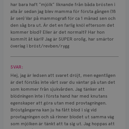
Smärta
har bara haft ”mjölk” liknande från båda brösten i
alla år sedan jag blev mamma för första gången (18
Prognos
år sen) Var på mammografi för ca 1 månad sen och
den såg bra ut. Är det en farlig knöl eftersom det
Risker
kommer blod? Eller är det normalt? Har hon
Spridd bröstcancer
kommit åt kärl? Jag är SUPER orolig, har smärtor
överlag i bröst/revben/rygg
Strålning
Visa svar
Vätska
SVAR:
Hej, jag är ledsen att svaret dröjt, men egentligen
är det förstås inte vårt svar du väntar på utan det
som kommer från sjukvården. Jag tänker att
blödningen inte i första hand har med knutans
egenskaper att göra utan med provtagningen.
Bröstgångarna kan ju ha fått blod i sig vid
provtagningen och så rinner blodet ut samma väg
som mjölken är tänkt att ta sig ut. Jag hoppas att