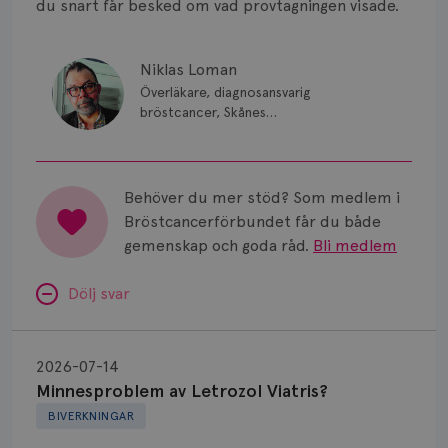
du snart får besked om vad provtagningen visade.
Niklas Loman
Överläkare, diagnosansvarig
bröstcancer, Skånes
universitetssjukhus i Lund.
Behöver du mer stöd? Som medlem i
Bröstcancerförbundet får du både
gemenskap och goda råd.
Bli medlem
Dölj svar
Minnesproblem
av
2026-07-14
Letrozol
Minnesproblem av Letrozol Viatris?
Viatris?
BIVERKNINGAR