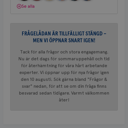
webbpla
Dölj svar
Se alla
VISITOR_PRIVACY_METADATA
5
YouTube
_gat_UA-1577937-
.brostcancerforbundet.se
1
Detta är
månad
.youtube.com
37
minut
cookie s
4 veck
Google A
mönster
innehåll
identite
FRÅGELÅDAN ÄR TILLFÄLLIGT STÄNGD –
eller we
sig till.
MEN VI ÖPPNAR SNART IGEN!
_gat-ka
att beg
Tack för alla frågor och stora engagemang.
som regi
webbpla
Nu är det dags för sommaruppehåll och tid
trafikvo
för återhämtning för våra hårt arbetande
_ga
1 år 1
Detta c
Google LLC
experter. Vi öppnar upp för nya frågor igen
månad
associe
.brostcancerforbundet.se
__Secure-ROLLOUT_TOKEN
.youtube.com
5
Universal
månad
den 10 augusti. Sök gärna bland "Frågor &
en vikti
4 veck
Googles
svar" nedan, för att se om din fråga finns
analystj
VISITOR_INFO1_LIVE
5
Google LLC
används 
besvarad sedan tidigare. Varmt välkommen
månad
.youtube.com
unika a
4 veck
åter!
tilldela
generer
klientid
i varje 
webbpla
att berä
session