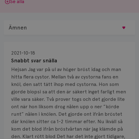
Se alla
Ämnen
Behandling
2021-10-18
Biopsi
Snabbt svar snälla
Hejsan Jag var på ul av höger bröst idag och man
Biverkningar
hitta flera cystor. Mellan två av cystorna fans en
knöl, den satt tätt ihop med cystorna. Hon som
Bröstvårta
gjorde biopsi sa att den är säkert inget farligt men
Knöl
ville vara säker. Två prover togs och det gjorde lite
ont när hon liksom drog nålen upp o ner ”körde
Läkemedel
runt” nålen i knölen. Det gjorde ont ifrån bröstet
där knölen sitter ca 1-2 timmar efter. Nu ikväll så
Typ av bröstcancer
kom det blod ifrån bröstvårtan när jag klämde på
den. Klart rött blod Det har det inte gjort tidigare,