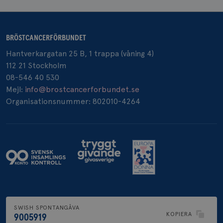
BRÖSTCANCERFÖRBUNDET
_pin_unauth
1 år
Pinterest Inc.
Hantverkargatan 25 B, 1 trappa (våning 4)
.brostcancerforbundet.se
112 21 Stockholm
08-546 40 530
Mejl:
info@brostcancerforbundet.se
Organisationsnummer: 802010-4264
SWISH SPONTANGÅVA
KOPIERA
9005919