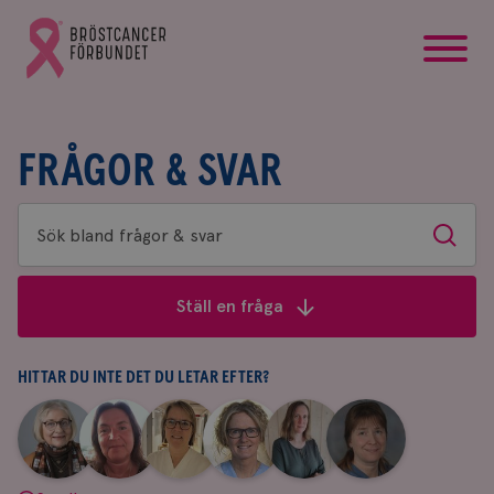
startsida
Gå
till
Bröstcancerförbundets
startsida
FRÅGOR & SVAR
Sök
Sök
bland
frågor
Ställ en fråga
&
svar
HITTAR DU INTE DET DU LETAR EFTER?
|
|
|
|
|
|
Aina
Anne
Fredrika
Jeanette
Maria
Yvette
Johnsson
Andersson
Killander
Bäcklund
Edegran
Andersson