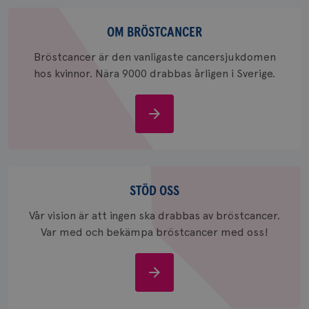
för
webbpla
Om
_ga_W8VXKBRK9Y
.brostcancerforbundet.se
1 år 1
Denna c
bröstcancer
OM BRÖSTCANCER
månad
Google A
ar_debug
.pinterest.com
1 år
bevara s
Bröstcancer är den vanligaste cancersjukdomen
_gid
1 dag
Denna co
Google LLC
hos kvinnor. Nära 9000 drabbas årligen i Sverige.
Google A
.brostcancerforbundet.se
och uppd
värde fö
och anvä
Om
och spår
bröstcancer
IDE
1 år
Google LLC
.doubleclick.net
Stöd
oss
STÖD OSS
Vår vision är att ingen ska drabbas av bröstcancer.
Var med och bekämpa bröstcancer med oss!
_gcl_au
3
Google LLC
månad
.brostcancerforbundet.se
Stöd
oss