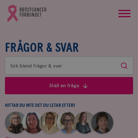
startsida
Gå
till
Bröstcancerförbundets
startsida
FRÅGOR & SVAR
Sök
Sök
bland
frågor
Ställ en fråga
&
svar
HITTAR DU INTE DET DU LETAR EFTER?
|
|
|
|
|
|
Aina
Anne
Fredrika
Jeanette
Maria
Yvette
Johnsson
Andersson
Killander
Bäcklund
Edegran
Andersson