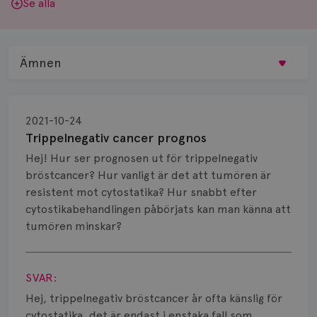
Se alla
Ämnen
Behandling
2021-10-24
Biopsi
Trippelnegativ cancer prognos
Hej! Hur ser prognosen ut för trippelnegativ
Biverkningar
bröstcancer? Hur vanligt är det att tumören är
resistent mot cytostatika? Hur snabbt efter
Bröstvårta
cytostikabehandlingen påbörjats kan man känna att
Knöl
tumören minskar?
Visa svar
Läkemedel
SVAR:
Typ av bröstcancer
Hej, trippelnegativ bröstcancer år ofta känslig för
cytostatika, det är endast i enstaka fall som