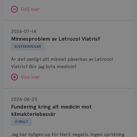
Dölj svar
Minnesproblem
av
2026-07-14
Letrozol
Minnesproblem av Letrozol Viatris?
Viatris?
BIVERKNINGAR
Är det vanligt att minnet påverkas av Letrozol
Viatris? Bör jag byta medicin?
Visa svar
Fundering
kring
SVAR:
2026-06-25
alt
Fundering kring alt medicin mot
Hej. Oavsett vilken hormonsänkande behandling
medicin
klimakteriebesvär
(men även cytostatika) man får så kan en del
mot
ÖVRIGT
uppleva negativ påverkan på minnet. Prata din
klimakteriebesvär
läkare och hör om ni kanske kan byta till annat
Jag har nyligen op för Her2 negativ. Ingen spridning