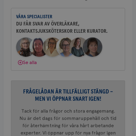
CookieScriptConsent
4 veckor
Den
CookieScript
Yvette Andersson är överläkare
2 dagar
Coo
.brostcancerforbundet.se
och bröstkirurg vid Västmanlands
tjä
ihå
VÅRA SPECIALISTER
sjukhus i Västerås.
bes
DU FÅR SVAR AV ÖVERLÄKARE,
nöd
Scr
Google
KONTAKTSJUKSKÖTERSKOR ELLER KURATOR.
Behöver du mer stöd? Som medlem i
fun
Privacy Policy
Bröstcancerförbundet får du både
gemenskap och goda råd.
Bli medlem
Dölj svar
Se alla
Namn
Leverantör
/
Domän
Utgång
Beskriv
c_rid
.brostcancerforbundet.se
1 dag
Denna c
Namn
Leverantör
/
Domän
Utgån
att mäta
postutsk
YSC
Sessi
Google LLC
om mott
.youtube.com
FRÅGELÅDAN ÄR TILLFÄLLIGT STÄNGD –
länkar i
konverte
MEN VI ÖPPNAR SNART IGEN!
webbpla
VISITOR_PRIVACY_METADATA
5
YouTube
_gat_UA-1577937-
.brostcancerforbundet.se
1
Detta är
månad
.youtube.com
Tack för alla frågor och stora engagemang.
37
minut
cookie s
4 veck
Google A
Nu är det dags för sommaruppehåll och tid
mönster
för återhämtning för våra hårt arbetande
innehåll
identite
experter. Vi öppnar upp för nya frågor igen
eller we