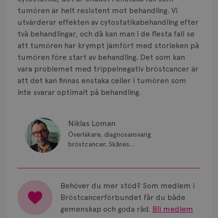
Smärta
tumören är helt resistent mot behandling. Vi
Prognos
utvärderar effekten av cytostatikabehandling efter
två behandlingar, och då kan man i de flesta fall se
Risker
att tumören har krympt jämfört med storleken på
tumören före start av behandling. Det som kan
Spridd bröstcancer
vara problemet med trippelnegativ bröstcancer är
att det kan finnas enstaka celler i tumören som
Strålning
inte svarar optimalt på behandling.
Vätska
Niklas Loman
Överläkare, diagnosansvarig
bröstcancer, Skånes
universitetssjukhus i Lund.
Behöver du mer stöd? Som medlem i
Bröstcancerförbundet får du både
gemenskap och goda råd.
Bli medlem