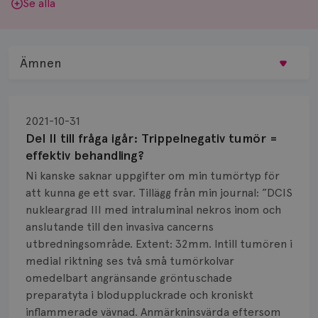
Se alla
Ämnen
Behandling
2021-10-31
Biopsi
Del II till fråga igår: Trippelnegativ tumör =
effektiv behandling?
Biverkningar
Ni kanske saknar uppgifter om min tumörtyp för
att kunna ge ett svar. Tillägg från min journal: ”DCIS
Bröstvårta
nukleargrad III med intraluminal nekros inom och
Knöl
anslutande till den invasiva cancerns
utbredningsområde. Extent: 32mm. Intill tumören i
Läkemedel
medial riktning ses två små tumörkolvar
omedelbart angränsande gröntuschade
Typ av bröstcancer
preparatyta i bloduppluckrade och kroniskt
inflammerade vävnad. Anmärkninsvärda eftersom