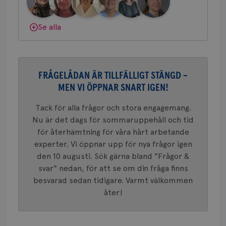
gemenskap och goda råd.
Bli medlem
trafikvo
_ga
1 år 1
Detta c
Google LLC
månad
associe
.brostcancerforbundet.se
Dölj svar
__Secure-ROLLOUT_TOKEN
.youtube.com
5
Se alla
Universal
månad
en vikti
4 veck
Googles
analystj
VISITOR_INFO1_LIVE
5
Google LLC
används 
månad
.youtube.com
unika a
4 veck
tilldela
FRÅGELÅDAN ÄR TILLFÄLLIGT STÄNGD –
generer
klientid
MEN VI ÖPPNAR SNART IGEN!
i varje 
webbpla
Tack för alla frågor och stora engagemang.
att berä
session
Nu är det dags för sommaruppehåll och tid
för
webbpla
för återhämtning för våra hårt arbetande
_ga_W8VXKBRK9Y
.brostcancerforbundet.se
1 år 1
Denna c
experter. Vi öppnar upp för nya frågor igen
månad
Google A
ar_debug
.pinterest.com
1 år
den 10 augusti. Sök gärna bland "Frågor &
bevara s
svar" nedan, för att se om din fråga finns
_gid
1 dag
Denna co
Google LLC
Google A
.brostcancerforbundet.se
besvarad sedan tidigare. Varmt välkommen
och uppd
åter!
värde fö
och anvä
och spår
IDE
1 år
Google LLC