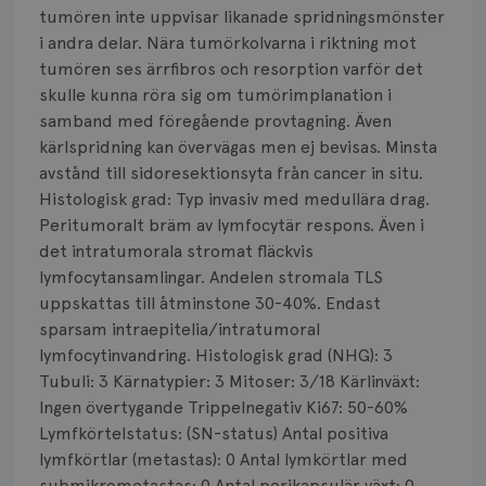
Smärta
tumören inte uppvisar likanade spridningsmönster
i andra delar. Nära tumörkolvarna i riktning mot
Prognos
tumören ses ärrfibros och resorption varför det
skulle kunna röra sig om tumörimplanation i
Risker
samband med föregående provtagning. Även
Spridd bröstcancer
kärlspridning kan övervägas men ej bevisas. Minsta
avstånd till sidoresektionsyta från cancer in situ.
Strålning
Histologisk grad: Typ invasiv med medullära drag.
Peritumoralt bräm av lymfocytär respons. Även i
Vätska
det intratumorala stromat fläckvis
lymfocytansamlingar. Andelen stromala TLS
uppskattas till åtminstone 30-40%. Endast
sparsam intraepitelia/intratumoral
lymfocytinvandring. Histologisk grad (NHG): 3
Tubuli: 3 Kärnatypier: 3 Mitoser: 3/18 Kärlinväxt:
Ingen övertygande Trippelnegativ Ki67: 50-60%
Lymfkörtelstatus: (SN-status) Antal positiva
lymfkörtlar (metastas): 0 Antal lymkörtlar med
submikrometastas: 0 Antal perikapsulär växt: 0