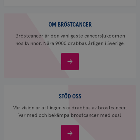
.doubleclick.net
Om
bröstcancer
OM BRÖSTCANCER
Bröstcancer är den vanligaste cancersjukdomen
hos kvinnor. Nära 9000 drabbas årligen i Sverige.
_gcl_au
3
Google LLC
månad
.brostcancerforbundet.se
Om
bröstcancer
Stöd
oss
STÖD OSS
_pin_unauth
1 år
Pinterest Inc.
Vår vision är att ingen ska drabbas av bröstcancer.
.brostcancerforbundet.se
Var med och bekämpa bröstcancer med oss!
Stöd