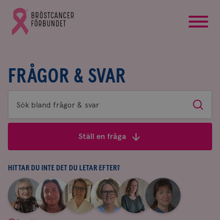
startsida
Gå
till
Bröstcancerförbundets
startsida
FRÅGOR & SVAR
Sök
Sök
bland
frågor
Ställ en fråga
&
svar
HITTAR DU INTE DET DU LETAR EFTER?
|
|
|
|
|
|
Aina
Anne
Fredrika
Jeanette
Maria
Yvette
Johnsson
Andersson
Killander
Bäcklund
Edegran
Andersson