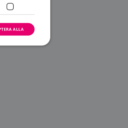
PTERA ALLA
bbplatsen kan inte
ändare.
n är utformad för
av
m-tjänsten för att
 cookie. Det är
banner fungerar