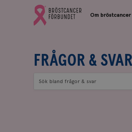
Bröstcancerförbundets
Gå
startsida
Om bröstcancer
till
Bröstcancerförbundets
startsida
FRÅGOR & SVA
Sök
bland
frågor
&
svar