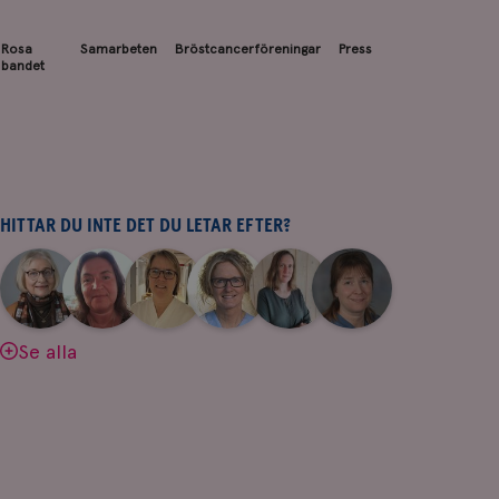
Rosa
Samarbeten
Bröstcancerföreningar
Press
bandet
HITTAR DU INTE DET DU LETAR EFTER?
|
|
|
|
|
|
Aina
Anne
Fredrika
Jeanette
Maria
Yvette
Johnsson
Andersson
Killander
Bäcklund
Edegran
Andersson
Se alla