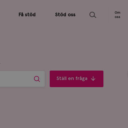
Sök
Om
Få stöd
Stöd oss
oss
R
Ställ en fråga
Sök