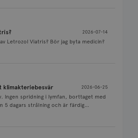
ris?
2026-07-14
Är det vanligt att minnet påverkas av Letrozol Viatris? Bör jag byta medicin?
de behandling (men även cytostatika) man
t klimakteriebesvär
2026-06-25
påverkan på minnet. Prata din läkare och
v. Ingen spridning i lymfan, borttaget med
nnat märke eller annan aromatashämmare.
 5 dagars strålning och är färdig
s först, för att se att besvären blir
 sin vårdgivare som har all information om
allningar, nedstämdhet, humörskiftnigar.
v till östrogenet mot