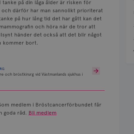
 tanke på din låga ålder är risken för
en och därför har man sannolikt prioriterat
anke på hur lång tid det har gått kan det
 mammografin och höra när de tror att
llsynt händer det också att det blir något
en kommer bort.
URG
re och bröstkirurg vid Västmanlands sjukhus i
Som medlem i Bröstcancerförbundet får
 goda råd.
Bli medlem