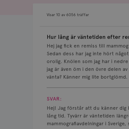
Visar 10 av 6056 träffar
Hur lång är väntetiden efter re
Hej jag fick en remiss till mammogra
Sedan dess har jag inte hört något 
orolig. Knölen som jag har i nedre
jag är även öm i den övre delen a
vänta? Känner mig lite bortglömd.
Visa svar
SVAR:
Hej! Jag förstår att du känner dig
lång tid. Tyvärr är väntetiden läng
mammografiavdelningar i Sverige, s