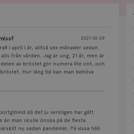
miss?
2021-10-29
fi i april i år, alltså sex månader sedan.
alls från vården. Jag är ung, 21 år, men är
 delen av bröstet gör numera lite ont, och
v bröstet. Hur lång tid kan man behöva
 bortglömd då det ju verkligen har gått
re än man skulle önska på de flesta
ärskilt nu sedan pandemin. På vissa håll