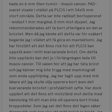
Smärta
hade en 6 mm liten tumör - invasiv cancer. PAD-
svaret visade i stället på PLCIS i ett 34x15 mm
Prognos
stort område. Detta var inte radikalt bortopererat
- endast 1 mm marginal, 0 mm mot djupet. Jag
Risker
rekommenderades att ta bort ytterligare en del av
Spridd bröstcancer
bröstet. Men då jag kände att detta var för osäkert
begärde jag i stället att få göra en mastektomi. Jag
Strålning
har förstått att det finns risk för att PLCIS kan
uppstå även i mitt kvarvarande bröst. Om detta
Vätska
inte upptäcks kan det ju i förlängningen leda till
invasiv cancer. Till saken hör att jag har täta bröst
och jag känner mig inte trygg med mammografi
som enda uppföljning. Jag har tagit upp med min
läkare att jag skulle vilja operera bort även det
kvarvarande bröstet i profylaktiskt syfte. Har dock
upplevt att det finns ett motstånd mot detta med
hänvisning till att man inte vill operera bort friska
kroppsdelar. Som jag ser det finns det ingen säker
diagnostik som kan visa att mitt bröst är friskt. Jag