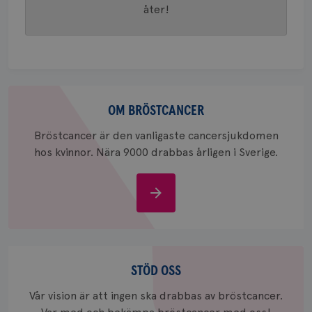
åter!
Om
_pin_unauth
1 år
Pinterest Inc.
bröstcancer
OM BRÖSTCANCER
.brostcancerforbundet.se
Bröstcancer är den vanligaste cancersjukdomen
hos kvinnor. Nära 9000 drabbas årligen i Sverige.
Om
bröstcancer
Stöd
oss
STÖD OSS
Vår vision är att ingen ska drabbas av bröstcancer.