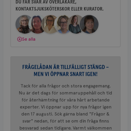
i varje 
DU FÅR SVAR AV ÖVERLÄKARE,
webbpla
att berä
KONTAKTSJUKSKÖTERSKOR ELLER KURATOR.
Behöver du mer stöd? Som medlem i
session
Bröstcancerförbundet får du både
för
webbpla
gemenskap och goda råd.
Bli medlem
_ga_W8VXKBRK9Y
.brostcancerforbundet.se
1 år 1
Denna c
månad
Google A
ar_debug
.pinterest.com
1 år
bevara s
Dölj svar
Se alla
_gid
1 dag
Denna co
Google LLC
Google A
.brostcancerforbundet.se
och uppd
värde fö
och anvä
och spår
FRÅGELÅDAN ÄR TILLFÄLLIGT STÄNGD –
MEN VI ÖPPNAR SNART IGEN!
IDE
1 år
Google LLC
.doubleclick.net
Tack för alla frågor och stora engagemang.
Nu är det dags för sommaruppehåll och tid
för återhämtning för våra hårt arbetande
experter. Vi öppnar upp för nya frågor igen
den 17 augusti. Sök gärna bland "Frågor &
svar" nedan, för att se om din fråga finns
_gcl_au
3
Google LLC
besvarad sedan tidigare. Varmt välkommen
månad
.brostcancerforbundet.se