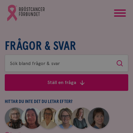
startsida
Gå
till
Bröstcancerförbundets
startsida
FRÅGOR & SVAR
Sök
Sök
bland
frågor
Ställ en fråga
&
svar
HITTAR DU INTE DET DU LETAR EFTER?
|
|
|
|
|
|
Aina
Anne
Fredrika
Jeanette
Maria
Yvette
Johnsson
Andersson
Killander
Bäcklund
Edegran
Andersson