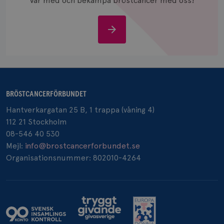
Var med och bekämpa bröstcancer med oss!
Stöd
oss
BRÖSTCANCERFÖRBUNDET
Hantverkargatan 25 B, 1 trappa (våning 4)
112 21 Stockholm
08-546 40 530
Mejl:
info@brostcancerforbundet.se
Organisationsnummer: 802010-4264