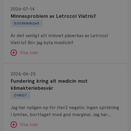
Minnesproblem
av
2026-07-14
Letrozol
Minnesproblem av Letrozol Viatris?
Viatris?
BIVERKNINGAR
Är det vanligt att minnet påverkas av Letrozol
Viatris? Bör jag byta medicin?
Visa svar
Fundering
kring
SVAR:
2026-06-25
alt
Fundering kring alt medicin mot
Hej. Oavsett vilken hormonsänkande behandling
medicin
klimakteriebesvär
(men även cytostatika) man får så kan en del
mot
ÖVRIGT
uppleva negativ påverkan på minnet. Prata din
klimakteriebesvär
läkare och hör om ni kanske kan byta till annat
Jag har nyligen op för Her2 negativ. Ingen spridning
märke eller annan aromatashämmare. Det kan ofta
i lymfan, borttaget med god marginal. Jag har
vara bra att ha en paus först, för att se att
genomgått en 5 dagars strålning och är färdig
besvären blir bättre, men bäst är att prata med
Visa svar
behandlad. Efter att jag nu slutat med östrogen-