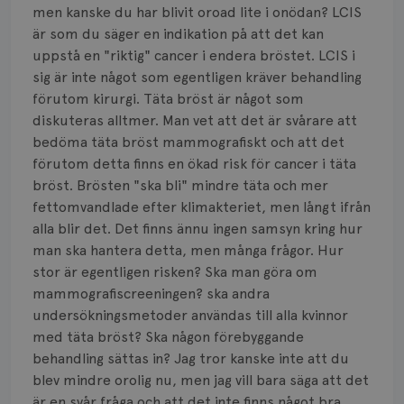
men kanske du har blivit oroad lite i onödan? LCIS
är som du säger en indikation på att det kan
uppstå en "riktig" cancer i endera bröstet. LCIS i
sig är inte något som egentligen kräver behandling
förutom kirurgi. Täta bröst är något som
diskuteras alltmer. Man vet att det är svårare att
bedöma täta bröst mammografiskt och att det
förutom detta finns en ökad risk för cancer i täta
bröst. Brösten "ska bli" mindre täta och mer
fettomvandlade efter klimakteriet, men långt ifrån
alla blir det. Det finns ännu ingen samsyn kring hur
man ska hantera detta, men många frågor. Hur
stor är egentligen risken? Ska man göra om
mammografiscreeningen? ska andra
undersökningsmetoder användas till alla kvinnor
med täta bröst? Ska någon förebyggande
behandling sättas in? Jag tror kanske inte att du
blev mindre orolig nu, men jag vill bara säga att det
är en svår fråga och att det inte finns något bra