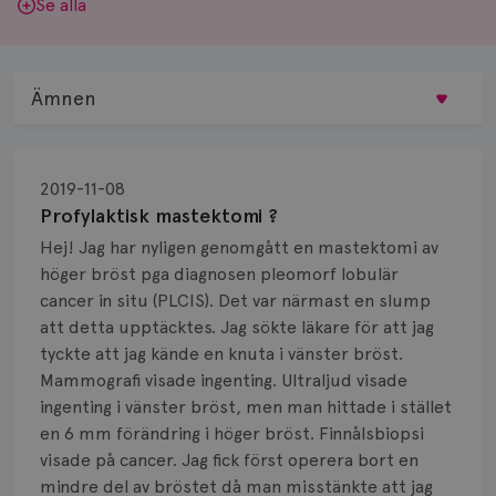
Se alla
Ämnen
Behandling
2019-11-08
Biopsi
Profylaktisk mastektomi ?
Hej! Jag har nyligen genomgått en mastektomi av
Biverkningar
höger bröst pga diagnosen pleomorf lobulär
cancer in situ (PLCIS). Det var närmast en slump
Bröstvårta
att detta upptäcktes. Jag sökte läkare för att jag
Knöl
tyckte att jag kände en knuta i vänster bröst.
Mammografi visade ingenting. Ultraljud visade
Läkemedel
ingenting i vänster bröst, men man hittade i stället
en 6 mm förändring i höger bröst. Finnålsbiopsi
Typ av bröstcancer
visade på cancer. Jag fick först operera bort en
mindre del av bröstet då man misstänkte att jag