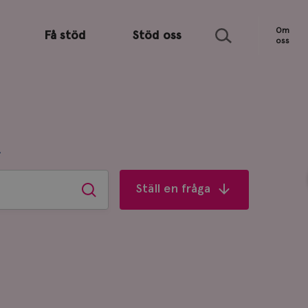
Sök
Om
Få stöd
Stöd oss
oss
R
Ställ en fråga
Sök