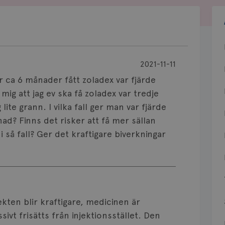
2021-11-11
 ca 6 månader fått zoladex var fjärde
g att jag ev ska få zoladex var tredje
lite grann. I vilka fall ger man var fjärde
ånad? Finns det risker att få mer sällan
 i så fall? Ger det kraftigare biverkningar
ekten blir kraftigare, medicinen är
ivt frisätts från injektionsstället. Den