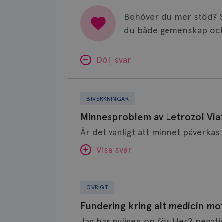
Behöver du mer stöd? 
du både gemenskap och
Dölj svar
Minnesproblem
av
BIVERKNINGAR
Letrozol
Minnesproblem av Letrozol Viat
Viatris?
Visa svar
Fundering
SVAR:
kring
ÖVRIGT
alt
Hej. Oavsett vilken hormonsänkan
Fundering kring alt medicin mo
medicin
får så kan en del uppleva negativ 
Jag har nyligen op för Her2 negati