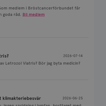
Som medlem i Bröstcancerförbundet får
 goda råd.
Bli medlem
ris?
2026-07-14
Är det vanligt att minnet påverkas av Letrozol Viatris? Bör jag byta medicin?
de behandling (men även cytostatika) man
t klimakteriebesvär
2026-06-25
påverkan på minnet. Prata din läkare och
v. Ingen spridning i lymfan, borttaget med