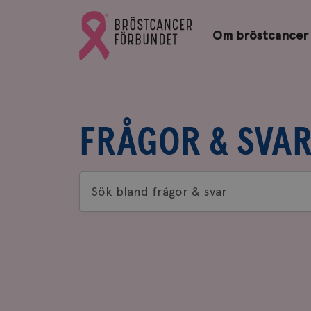
Bröstcancerförbundets
Gå
startsida
Om bröstcancer
till
Bröstcancerförbundets
startsida
FRÅGOR & SVA
Sök
bland
frågor
&
svar