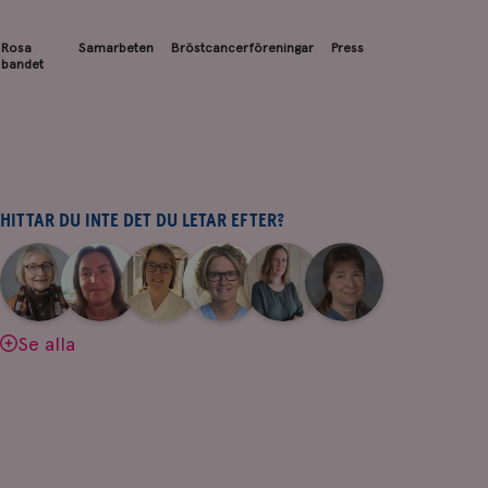
Rosa
Samarbeten
Bröstcancerföreningar
Press
bandet
HITTAR DU INTE DET DU LETAR EFTER?
|
|
|
|
|
|
Aina
Anne
Fredrika
Jeanette
Maria
Yvette
Johnsson
Andersson
Killander
Bäcklund
Edegran
Andersson
Se alla