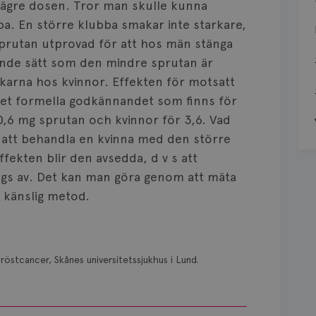
lägre dosen. Tror man skulle kunna
. En större klubba smakar inte starkare,
sprutan utprovad för att hos män stänga
ande sätt som den mindre sprutan är
ckarna hos kvinnor. Effekten för motsatt
et formella godkännandet som finns för
0,6 mg sprutan och kvinnor för 3,6. Vad
 att behandla en kvinna med den större
fekten blir den avsedda, d v s att
ängs av. Det kan man göra genom att mäta
 känslig metod.
röstcancer, Skånes universitetssjukhus i Lund.