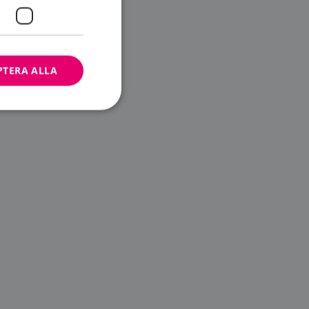
PTERA ALLA
bbplatsen kan inte
ändare.
n är utformad för
av
m-tjänsten för att
 cookie. Det är
banner fungerar