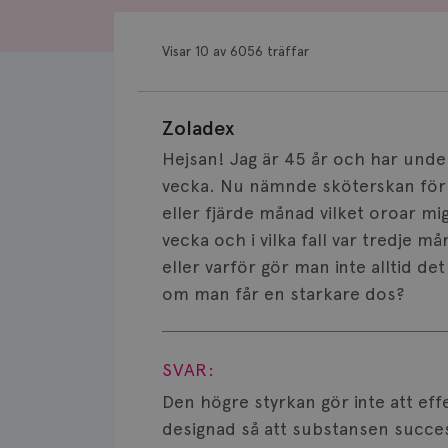
Visar 10 av 6056 träffar
Zoladex
Hejsan! Jag är 45 år och har under
vecka. Nu nämnde sköterskan för mi
eller fjärde månad vilket oroar mig 
vecka och i vilka fall var tredje m
eller varför gör man inte alltid det
om man får en starkare dos?
Visa svar
SVAR:
Den högre styrkan gör inte att eff
designad så att substansen success