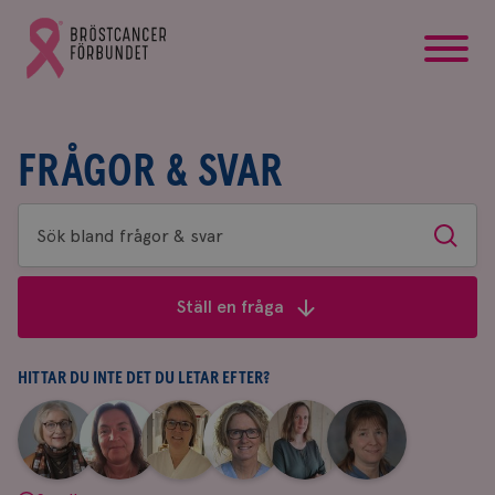
startsida
Gå
till
Bröstcancerförbundets
startsida
FRÅGOR & SVAR
Sök
Sök
bland
frågor
Ställ en fråga
&
svar
HITTAR DU INTE DET DU LETAR EFTER?
|
|
|
|
|
|
Aina
Anne
Fredrika
Jeanette
Maria
Yvette
Johnsson
Andersson
Killander
Bäcklund
Edegran
Andersson