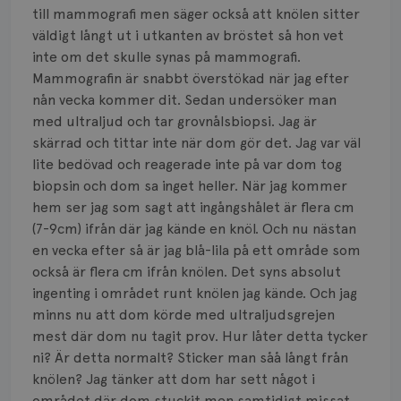
Smärta
till mammografi men säger också att knölen sitter
väldigt långt ut i utkanten av bröstet så hon vet
Prognos
inte om det skulle synas på mammografi.
Mammografin är snabbt överstökad när jag efter
Risker
nån vecka kommer dit. Sedan undersöker man
Spridd bröstcancer
med ultraljud och tar grovnålsbiopsi. Jag är
skärrad och tittar inte när dom gör det. Jag var väl
Strålning
lite bedövad och reagerade inte på var dom tog
biopsin och dom sa inget heller. När jag kommer
Vätska
hem ser jag som sagt att ingångshålet är flera cm
(7-9cm) ifrån där jag kände en knöl. Och nu nästan
en vecka efter så är jag blå-lila på ett område som
också är flera cm ifrån knölen. Det syns absolut
ingenting i området runt knölen jag kände. Och jag
minns nu att dom körde med ultraljudsgrejen
mest där dom nu tagit prov. Hur låter detta tycker
ni? Är detta normalt? Sticker man såå långt från
knölen? Jag tänker att dom har sett något i
området där dom stuckit men samtidigt missat