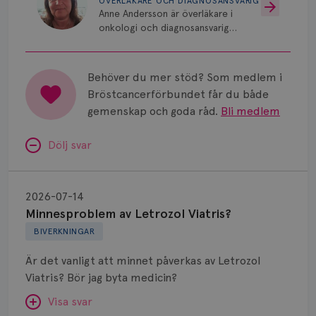
ÖVERLÄKARE OCH DIAGNOSANSVARIG
Anne Andersson är överläkare i
onkologi och diagnosansvarig
för bröstcancer vid Norrlands
Universitetssjukhus i Umeå.
Behöver du mer stöd? Som medlem i
Bröstcancerförbundet får du både
gemenskap och goda råd.
Bli medlem
Dölj svar
Minnesproblem
av
2026-07-14
Letrozol
Minnesproblem av Letrozol Viatris?
Viatris?
BIVERKNINGAR
Är det vanligt att minnet påverkas av Letrozol
Viatris? Bör jag byta medicin?
Visa svar