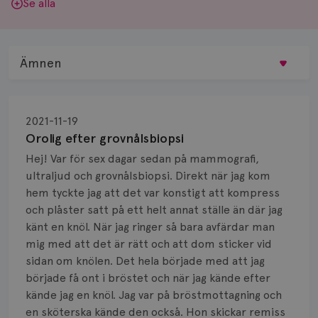
Se alla
Ämnen
Behandling
2021-11-19
Biopsi
Orolig efter grovnålsbiopsi
Hej! Var för sex dagar sedan på mammografi,
Biverkningar
ultraljud och grovnålsbiopsi. Direkt när jag kom
hem tyckte jag att det var konstigt att kompress
Bröstvårta
och plåster satt på ett helt annat ställe än där jag
Knöl
känt en knöl. När jag ringer så bara avfärdar man
mig med att det är rätt och att dom sticker vid
Läkemedel
sidan om knölen. Det hela började med att jag
började få ont i bröstet och när jag kände efter
Typ av bröstcancer
kände jag en knöl. Jag var på bröstmottagning och
en sköterska kände den också. Hon skickar remiss