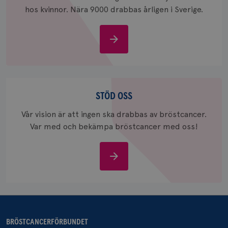
hos kvinnor. Nära 9000 drabbas årligen i Sverige.
Om
bröstcancer
_gcl_au
3
Google LLC
månad
.brostcancerforbundet.se
Stöd
oss
STÖD OSS
Vår vision är att ingen ska drabbas av bröstcancer.
Var med och bekämpa bröstcancer med oss!
_pin_unauth
1 år
Pinterest Inc.
.brostcancerforbundet.se
Stöd
oss
BRÖSTCANCERFÖRBUNDET