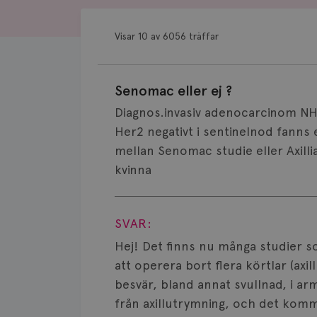
Visar 10 av 6056 träffar
Senomac eller ej ?
Diagnos.invasiv adenocarcinom NH
Her2 negativt i sentinelnod fann
mellan Senomac studie eller Axilli
kvinna
Visa svar
SVAR:
Hej! Det finns nu många studier s
att operera bort flera körtlar (axi
besvär, bland annat svullnad, i arm
från axillutrymning, och det komme