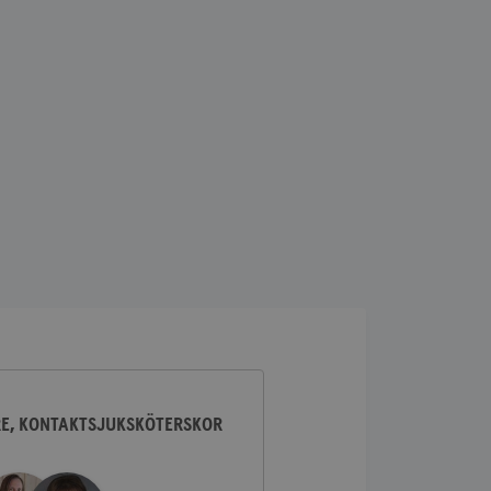
lick och utför
ren använder
am som
n han besökte
lick och utför
ren använder
am som
n han besökte
ifierar och känner
tad reklam.
RE, KONTAKTSJUKSKÖTERSKOR