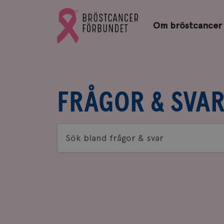
Bröstcancerförbundets
Gå
startsida
Om bröstcancer
till
Bröstcancerförbundets
startsida
FRÅGOR & SVA
Sök
bland
frågor
&
svar