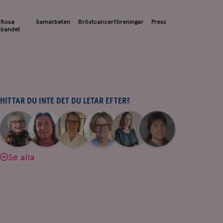
Rosa
Samarbeten
Bröstcancerföreningar
Press
bandet
HITTAR DU INTE DET DU LETAR EFTER?
|
|
|
|
|
|
Aina
Anne
Fredrika
Jeanette
Maria
Yvette
Johnsson
Andersson
Killander
Bäcklund
Edegran
Andersson
Se alla