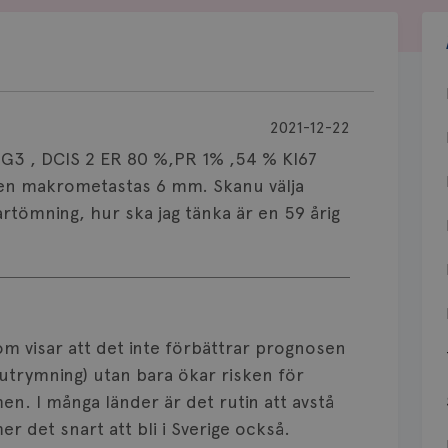
2021-12-22
G3 , DCIS 2 ER 80 %,PR 1% ,54 % KI67
s en makrometastas 6 mm. Skanu välja
artömning, hur ska jag tänka är en 59 årig
om visar att det inte förbättrar prognosen
llutrymning) utan bara ökar risken för
en. I många länder är det rutin att avstå
r det snart att bli i Sverige också.