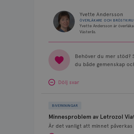
Yvette Andersson
ÖVERLÄKARE OCH BRÖSTKIR
Yvette Andersson är överläka
Västerås.
Behöver du mer stöd? 
du både gemenskap och
Dölj svar
Minnesproblem
av
BIVERKNINGAR
Letrozol
Minnesproblem av Letrozol Viat
Viatris?