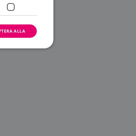
PTERA ALLA
bbplatsen kan inte
ändare.
n är utformad för
av
m-tjänsten för att
 cookie. Det är
banner fungerar