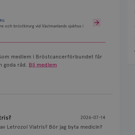
URG
re och bröstkirurg vid Västmanlands sjukhus i
Som medlem i Bröstcancerförbundet får
 goda råd.
Bli medlem
ris?
2026-07-14
Är det vanligt att minnet påverkas av Letrozol Viatris? Bör jag byta medicin?