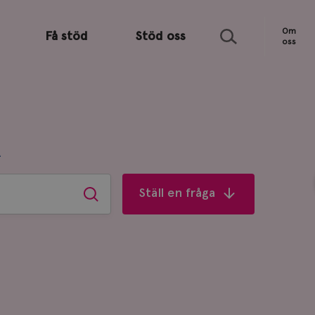
Sök
Om
Få stöd
Stöd oss
oss
R
Ställ en fråga
Sök