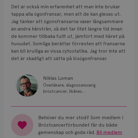
Smärta
Det är också min erfarenhet att man inte brukar
Prognos
tappa alla ögonfransar, men att de kan glesas ut.
Jag tänker att ögonsfransarna växer långsammare
Risker
än andra hårstrån, så det tar litet längre tid innan
de kommer tillbaka fullt ut, jämfört med håret på
Spridd bröstcancer
huvudet. Somliga berättar förresten att fransarna
kan bli krulliga av vissa cytostatika. Jag tror inte att
Strålning
det är skadligt att sätta på lösögonfransar.
Vätska
Niklas Loman
Överläkare, diagnosansvarig
bröstcancer, Skånes
universitetssjukhus i Lund.
Behöver du mer stöd? Som medlem i
Bröstcancerförbundet får du både
gemenskap och goda råd.
Bli medlem