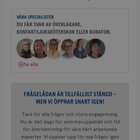
CookieScriptConsent
4 veckor
Den
CookieScript
Yvette Andersson är överläkare
2 dagar
Coo
.brostcancerforbundet.se
och bröstkirurg vid Västmanlands
tjä
ihå
VÅRA SPECIALISTER
sjukhus i Västerås.
bes
DU FÅR SVAR AV ÖVERLÄKARE,
nöd
Scr
Google
KONTAKTSJUKSKÖTERSKOR ELLER KURATOR.
Behöver du mer stöd? Som medlem i
fun
Privacy Policy
Bröstcancerförbundet får du både
gemenskap och goda råd.
Bli medlem
Dölj svar
Se alla
Namn
Leverantör
/
Domän
Utgång
Beskriv
c_rid
.brostcancerforbundet.se
1 dag
Denna c
Namn
Leverantör
/
Domän
Utgån
att mäta
postutsk
YSC
Sessi
Google LLC
om mott
.youtube.com
FRÅGELÅDAN ÄR TILLFÄLLIGT STÄNGD –
länkar i
konverte
MEN VI ÖPPNAR SNART IGEN!
webbpla
VISITOR_PRIVACY_METADATA
5
YouTube
_gat_UA-1577937-
.brostcancerforbundet.se
1
Detta är
månad
.youtube.com
Tack för alla frågor och stora engagemang.
37
minut
cookie s
4 veck
Google A
Nu är det dags för sommaruppehåll och tid
mönster
för återhämtning för våra hårt arbetande
innehåll
identite
experter. Vi öppnar upp för nya frågor igen
eller we