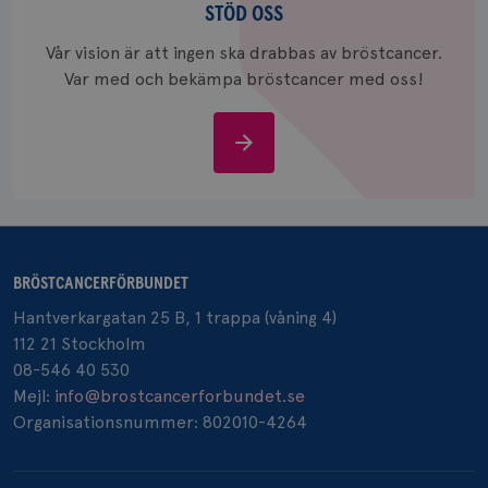
oss
värde fö
STÖD OSS
och anvä
och spår
Vår vision är att ingen ska drabbas av bröstcancer.
Var med och bekämpa bröstcancer med oss!
IDE
1 år
Google LLC
.doubleclick.net
Stöd
oss
_gcl_au
3
Google LLC
månad
.brostcancerforbundet.se
BRÖSTCANCERFÖRBUNDET
Hantverkargatan 25 B, 1 trappa (våning 4)
112 21 Stockholm
08-546 40 530
Mejl:
info@brostcancerforbundet.se
Organisationsnummer: 802010-4264
_pin_unauth
1 år
Pinterest Inc.
.brostcancerforbundet.se