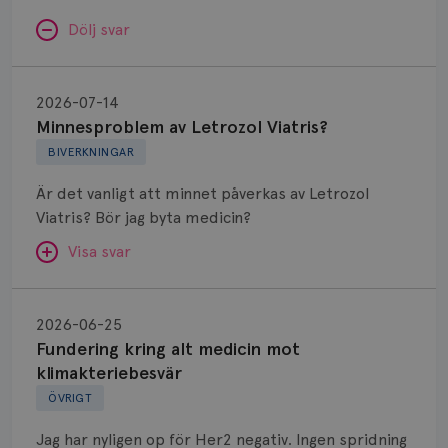
Dölj svar
Minnesproblem
av
2026-07-14
Letrozol
Minnesproblem av Letrozol Viatris?
Viatris?
BIVERKNINGAR
Är det vanligt att minnet påverkas av Letrozol
Viatris? Bör jag byta medicin?
Visa svar
Fundering
kring
SVAR:
2026-06-25
alt
Fundering kring alt medicin mot
Hej. Oavsett vilken hormonsänkande behandling
medicin
klimakteriebesvär
(men även cytostatika) man får så kan en del
mot
ÖVRIGT
uppleva negativ påverkan på minnet. Prata din
klimakteriebesvär
läkare och hör om ni kanske kan byta till annat
Jag har nyligen op för Her2 negativ. Ingen spridning