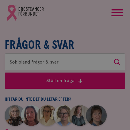
startsida
Gå
till
Bröstcancerförbundets
startsida
FRÅGOR & SVAR
Sök
Sök
bland
frågor
Ställ en fråga
&
svar
HITTAR DU INTE DET DU LETAR EFTER?
|
|
|
|
|
|
Aina
Anne
Fredrika
Jeanette
Maria
Yvette
Johnsson
Andersson
Killander
Bäcklund
Edegran
Andersson