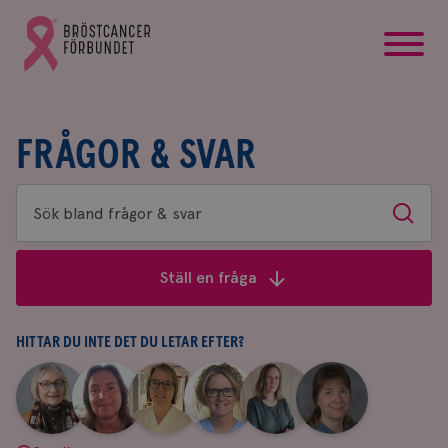
startsida
Gå
till
Bröstcancerförbundets
startsida
FRÅGOR & SVAR
Sök
Sök
bland
frågor
Ställ en fråga
&
svar
HITTAR DU INTE DET DU LETAR EFTER?
|
|
|
|
|
|
Aina
Anne
Fredrika
Jeanette
Maria
Yvette
Johnsson
Andersson
Killander
Bäcklund
Edegran
Andersson