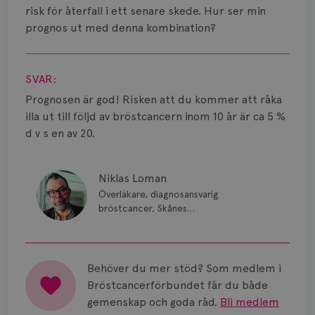
Smärta
risk för återfall i ett senare skede. Hur ser min
prognos ut med denna kombination?
Prognos
Visa svar
Risker
SVAR:
Spridd bröstcancer
Prognosen är god! Risken att du kommer att råka
illa ut till följd av bröstcancern inom 10 år är ca 5 %
Strålning
d v s en av 20.
Vätska
Niklas Loman
Överläkare, diagnosansvarig
bröstcancer, Skånes
universitetssjukhus i Lund.
Behöver du mer stöd? Som medlem i
Bröstcancerförbundet får du både
gemenskap och goda råd.
Bli medlem