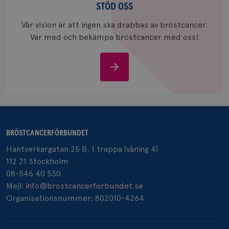
oss
värde fö
STÖD OSS
och anvä
och spår
Vår vision är att ingen ska drabbas av bröstcancer.
Var med och bekämpa bröstcancer med oss!
IDE
1 år
Google LLC
.doubleclick.net
Stöd
oss
_gcl_au
3
Google LLC
månad
.brostcancerforbundet.se
BRÖSTCANCERFÖRBUNDET
Hantverkargatan 25 B, 1 trappa (våning 4)
112 21 Stockholm
08-546 40 530
Mejl:
info@brostcancerforbundet.se
Organisationsnummer: 802010-4264
_pin_unauth
1 år
Pinterest Inc.
.brostcancerforbundet.se