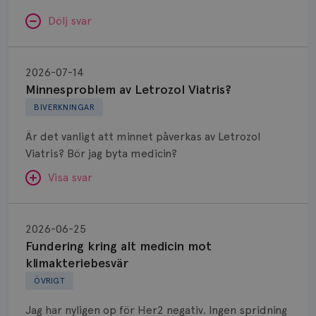
Dölj svar
Minnesproblem
av
2026-07-14
Letrozol
Minnesproblem av Letrozol Viatris?
Viatris?
BIVERKNINGAR
Är det vanligt att minnet påverkas av Letrozol
Viatris? Bör jag byta medicin?
Visa svar
Fundering
kring
SVAR:
2026-06-25
alt
Fundering kring alt medicin mot
Hej. Oavsett vilken hormonsänkande behandling
medicin
klimakteriebesvär
(men även cytostatika) man får så kan en del
mot
ÖVRIGT
uppleva negativ påverkan på minnet. Prata din
klimakteriebesvär
läkare och hör om ni kanske kan byta till annat
Jag har nyligen op för Her2 negativ. Ingen spridning