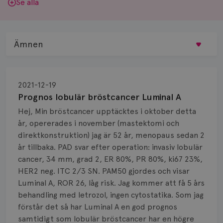
Se alla
Ämnen
Behandling
2021-12-19
Biopsi
Prognos lobulär bröstcancer Luminal A
Hej, Min bröstcancer upptäcktes i oktober detta
Biverkningar
år, opererades i november (mastektomi och
direktkonstruktion) jag är 52 år, menopaus sedan 2
Bröstvårta
år tillbaka. PAD svar efter operation: invasiv lobulär
Knöl
cancer, 34 mm, grad 2, ER 80%, PR 80%, ki67 23%,
HER2 neg. ITC 2/3 SN. PAM50 gjordes och visar
Läkemedel
Luminal A, ROR 26, låg risk. Jag kommer att få 5 års
behandling med letrozol, ingen cytostatika. Som jag
Typ av bröstcancer
förstår det så har Luminal A en god prognos
samtidigt som lobulär bröstcancer har en högre