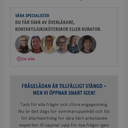
CookieScriptConsent
4 veckor
Den
CookieScript
Yvette Andersson är överläkare
2 dagar
Coo
.brostcancerforbundet.se
och bröstkirurg vid Västmanlands
tjä
ihå
VÅRA SPECIALISTER
sjukhus i Västerås.
bes
DU FÅR SVAR AV ÖVERLÄKARE,
nöd
Scr
Google
KONTAKTSJUKSKÖTERSKOR ELLER KURATOR.
Behöver du mer stöd? Som medlem i
fun
Privacy Policy
Bröstcancerförbundet får du både
gemenskap och goda råd.
Bli medlem
Dölj svar
Se alla
Namn
Leverantör
/
Domän
Utgång
Beskriv
c_rid
.brostcancerforbundet.se
1 dag
Denna c
Namn
Leverantör
/
Domän
Utgån
att mäta
postutsk
YSC
Sessi
Google LLC
om mott
.youtube.com
FRÅGELÅDAN ÄR TILLFÄLLIGT STÄNGD –
länkar i
konverte
MEN VI ÖPPNAR SNART IGEN!
webbpla
VISITOR_PRIVACY_METADATA
5
YouTube
_gat_UA-1577937-
.brostcancerforbundet.se
1
Detta är
månad
.youtube.com
Tack för alla frågor och stora engagemang.
37
minut
cookie s
4 veck
Google A
Nu är det dags för sommaruppehåll och tid
mönster
för återhämtning för våra hårt arbetande
innehåll
identite
experter. Vi öppnar upp för nya frågor igen
eller we