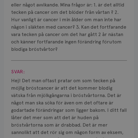
Smärta
eller något avvikande. Mina frågor är: 1. är det alltid
tecken på cancer om det blöder från vårtan ? 2.
Prognos
Hur vanligt är cancer i min ålder om man inte har
någon i släkten med cancer? 3. Kan det fortfarande
Risker
vara tecken på cancer om det har gått 2 år nästan
Spridd bröstcancer
och känner fortfarande ingen förändring förutom
blodiga bröstvårtor?
Strålning
Visa svar
Vätska
SVAR:
Hej! Det man oftast pratar om som tecken på
möjlig bröstcancer är att det kommer blodig
vätska från mjölkgångarna i bröstvårtorna. Det är
något man ska söka för även om det oftare är
godartade förändringar som ligger bakom. I ditt fall
låter det mer som att det är huden på
bröstvårtorna som är drabbad. Det är mer
sannolikt att det rör sig om någon form av eksem,