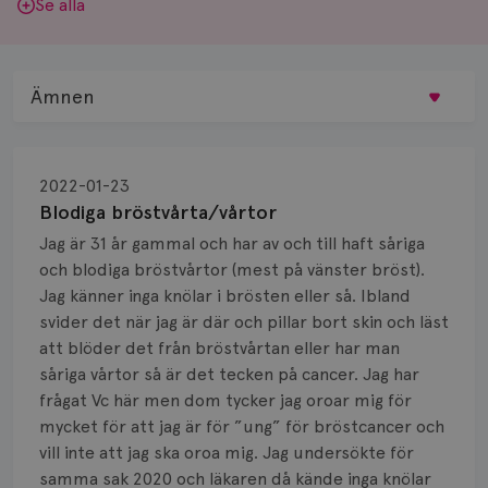
Se alla
Ämnen
Behandling
2022-01-23
Biopsi
Blodiga bröstvårta/vårtor
Jag är 31 år gammal och har av och till haft såriga
Biverkningar
och blodiga bröstvårtor (mest på vänster bröst).
Jag känner inga knölar i brösten eller så. Ibland
Bröstvårta
svider det när jag är där och pillar bort skin och läst
Knöl
att blöder det från bröstvårtan eller har man
såriga vårtor så är det tecken på cancer. Jag har
Läkemedel
frågat Vc här men dom tycker jag oroar mig för
mycket för att jag är för ”ung” för bröstcancer och
Typ av bröstcancer
vill inte att jag ska oroa mig. Jag undersökte för
samma sak 2020 och läkaren då kände inga knölar