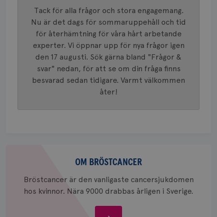
analystj
VISITOR_INFO1_LIVE
5
Google LLC
används 
Tack för alla frågor och stora engagemang.
månad
.youtube.com
unika a
4 veck
Nu är det dags för sommaruppehåll och tid
tilldela
generer
för återhämtning för våra hårt arbetande
klientid
i varje 
experter. Vi öppnar upp för nya frågor igen
webbpla
den 17 augusti. Sök gärna bland "Frågor &
att berä
session
svar" nedan, för att se om din fråga finns
för
webbpla
besvarad sedan tidigare. Varmt välkommen
_ga_W8VXKBRK9Y
.brostcancerforbundet.se
1 år 1
Denna c
åter!
månad
Google A
ar_debug
.pinterest.com
1 år
bevara s
_gid
1 dag
Denna co
Google LLC
Google A
.brostcancerforbundet.se
och uppd
värde fö
och anvä
Om
och spår
bröstcancer
OM BRÖSTCANCER
IDE
1 år
Google LLC
.doubleclick.net
Bröstcancer är den vanligaste cancersjukdomen
hos kvinnor. Nära 9000 drabbas årligen i Sverige.