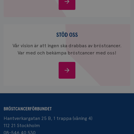
Om
bröstcancer
_gcl_au
3
Google LLC
månad
.brostcancerforbundet.se
Stöd
oss
STÖD OSS
Vår vision är att ingen ska drabbas av bröstcancer.
Var med och bekämpa bröstcancer med oss!
Stöd
_pin_unauth
1 år
Pinterest Inc.
.brostcancerforbundet.se
oss
BRÖSTCANCERFÖRBUNDET
Hantverkargatan 25 B, 1 trappa (våning 4)
112 21 Stockholm
08-546 40 530