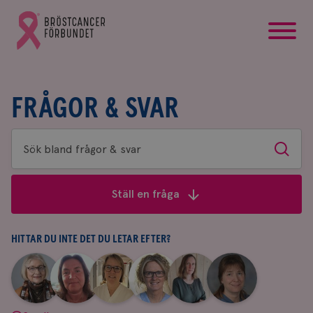
startsida
Gå
till
Bröstcancerförbundets
startsida
FRÅGOR & SVAR
Sök
Sök
bland
frågor
Ställ en fråga
&
svar
HITTAR DU INTE DET DU LETAR EFTER?
|
|
|
|
|
|
Aina
Anne
Fredrika
Jeanette
Maria
Yvette
Johnsson
Andersson
Killander
Bäcklund
Edegran
Andersson