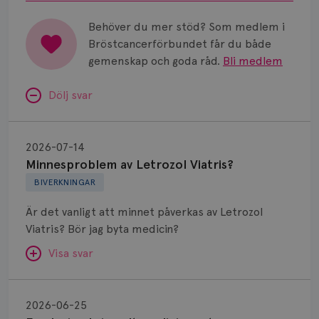
Behöver du mer stöd? Som medlem i
Bröstcancerförbundet får du både
gemenskap och goda råd.
Bli medlem
Dölj svar
Minnesproblem
av
2026-07-14
Letrozol
Minnesproblem av Letrozol Viatris?
Viatris?
BIVERKNINGAR
Är det vanligt att minnet påverkas av Letrozol
Viatris? Bör jag byta medicin?
Visa svar
Fundering
kring
SVAR:
2026-06-25