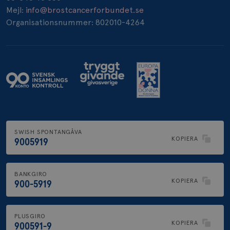
Mejl:
info@brostcancerforbundet.se
Organisationsnummer: 802010-4264
SWISH SPONTANGÅVA
KOPIERA
9005919
BANKGIRO
KOPIERA
900-5919
PLUSGIRO
KOPIERA
900591-9