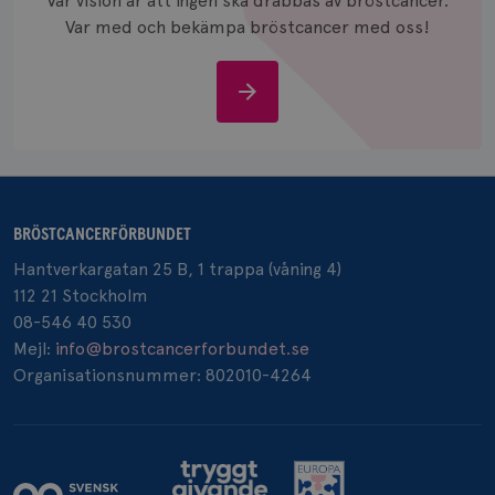
Vår vision är att ingen ska drabbas av bröstcancer.
och anvä
och spår
Var med och bekämpa bröstcancer med oss!
IDE
1 år
Google LLC
.doubleclick.net
Stöd
oss
BRÖSTCANCERFÖRBUNDET
_gcl_au
3
Google LLC
månad
.brostcancerforbundet.se
Hantverkargatan 25 B, 1 trappa (våning 4)
112 21 Stockholm
08-546 40 530
Mejl:
info@brostcancerforbundet.se
Organisationsnummer: 802010-4264
_pin_unauth
1 år
Pinterest Inc.
.brostcancerforbundet.se