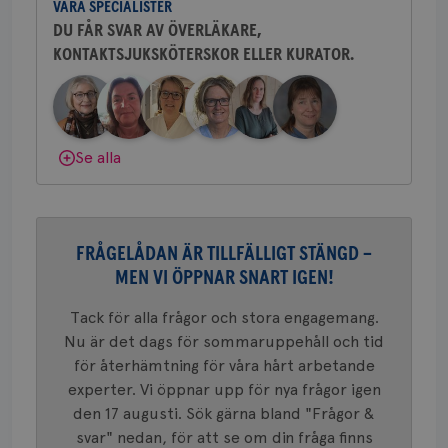
.brostcancerforbundet.se
VÅRA SPECIALISTER
sjukhus i Västerås.
tjä
ihå
DU FÅR SVAR AV ÖVERLÄKARE,
bes
KONTAKTSJUKSKÖTERSKOR ELLER KURATOR.
nöd
Behöver du mer stöd? Som medlem i
Scr
Google
Bröstcancerförbundet får du både
fun
Privacy Policy
gemenskap och goda råd.
Bli medlem
Dölj svar
Se alla
Namn
Leverantör
/
Domän
Utgång
Beskriv
c_rid
.brostcancerforbundet.se
1 dag
Denna c
Namn
Leverantör
/
Domän
Utgån
att mäta
postutsk
FRÅGELÅDAN ÄR TILLFÄLLIGT STÄNGD –
YSC
Sessi
Google LLC
om mott
.youtube.com
MEN VI ÖPPNAR SNART IGEN!
länkar i
konverte
webbpla
Tack för alla frågor och stora engagemang.
VISITOR_PRIVACY_METADATA
5
YouTube
_gat_UA-1577937-
.brostcancerforbundet.se
1
Detta är
månad
.youtube.com
Nu är det dags för sommaruppehåll och tid
37
minut
cookie s
4 veck
Google A
för återhämtning för våra hårt arbetande
mönster
experter. Vi öppnar upp för nya frågor igen
innehåll
identite
den 17 augusti. Sök gärna bland "Frågor &
eller we
sig till.
svar" nedan, för att se om din fråga finns
_gat-ka