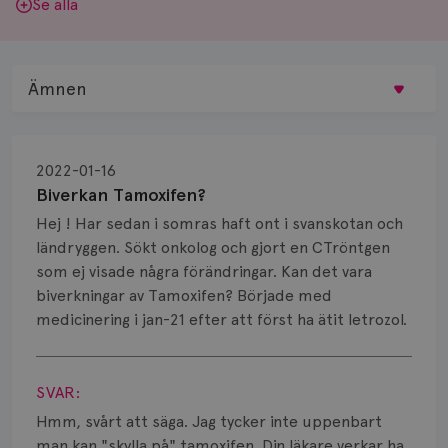
Se alla
Ämnen
Behandling
2022-01-16
Biopsi
Biverkan Tamoxifen?
Hej ! Har sedan i somras haft ont i svanskotan och
Biverkningar
ländryggen. Sökt onkolog och gjort en CTröntgen
som ej visade några förändringar. Kan det vara
Bröstvårta
biverkningar av Tamoxifen? Började med
Knöl
medicinering i jan-21 efter att först ha ätit letrozol.
Visa svar
Läkemedel
SVAR:
Typ av bröstcancer
Hmm, svårt att säga. Jag tycker inte uppenbart
man kan "skylla på" tamoxifen. Din läkare verkar ha