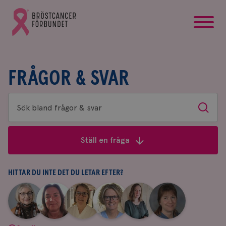
startsida
Gå
till
Bröstcancerförbundets
startsida
FRÅGOR & SVAR
Sök
Sök
bland
frågor
Ställ en fråga
&
svar
HITTAR DU INTE DET DU LETAR EFTER?
|
|
|
|
|
|
Aina
Anne
Fredrika
Jeanette
Maria
Yvette
Johnsson
Andersson
Killander
Bäcklund
Edegran
Andersson