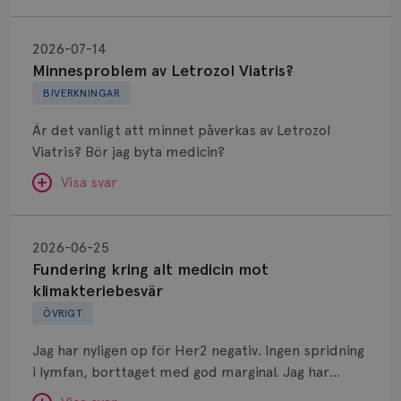
Minnesproblem
av
2026-07-14
Letrozol
Minnesproblem av Letrozol Viatris?
Viatris?
BIVERKNINGAR
Är det vanligt att minnet påverkas av Letrozol
Viatris? Bör jag byta medicin?
Visa svar
Fundering
kring
SVAR:
2026-06-25
alt
Fundering kring alt medicin mot
Hej. Oavsett vilken hormonsänkande behandling
medicin
klimakteriebesvär
(men även cytostatika) man får så kan en del
mot
ÖVRIGT
uppleva negativ påverkan på minnet. Prata din
klimakteriebesvär
läkare och hör om ni kanske kan byta till annat
Jag har nyligen op för Her2 negativ. Ingen spridning
märke eller annan aromatashämmare. Det kan ofta
i lymfan, borttaget med god marginal. Jag har
vara bra att ha en paus först, för att se att
genomgått en 5 dagars strålning och är färdig