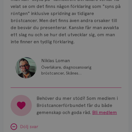
Smärta
velat se om det finns någon förklaring som "syns på
Prognos
röntgen" inklusive spridning av tidigare
bröstcancer. Men det finns även andra orsaker till
Risker
de besvär du presenterar. Kanske får man avvakta
ett slag nu och se hur det utvecklar sig, om man
Spridd bröstcancer
inte finner en tydlig förklaring.
Strålning
Niklas Loman
Vätska
Överläkare, diagnosansvarig
bröstcancer, Skånes
universitetssjukhus i Lund.
Behöver du mer stöd? Som medlem i
Bröstcancerförbundet får du både
gemenskap och goda råd.
Bli medlem
Dölj svar