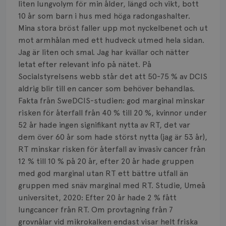
liten lungvolym för min ålder, längd och vikt, bott
10 år som barn i hus med höga radongashalter.
Mina stora bröst faller upp mot nyckelbenet och ut
mot armhålan med ett hudveck utmed hela sidan.
Jag är liten och smal. Jag har kvällar och nätter
letat efter relevant info på nätet. På
Socialstyrelsens webb står det att 50-75 % av DCIS
aldrig blir till en cancer som behöver behandlas.
Fakta från SweDCIS-studien: god marginal minskar
risken för återfall från 40 % till 20 %, kvinnor under
52 år hade ingen signifikant nytta av RT, det var
dem över 60 år som hade störst nytta (jag är 53 år),
RT minskar risken för återfall av invasiv cancer från
12 % till 10 % på 20 år, efter 20 år hade gruppen
med god marginal utan RT ett bättre utfall än
gruppen med snäv marginal med RT. Studie, Umeå
universitet, 2020: Efter 20 år hade 2 % fått
lungcancer från RT. Om provtagning från 7
grovnålar vid mikrokalken endast visar helt friska