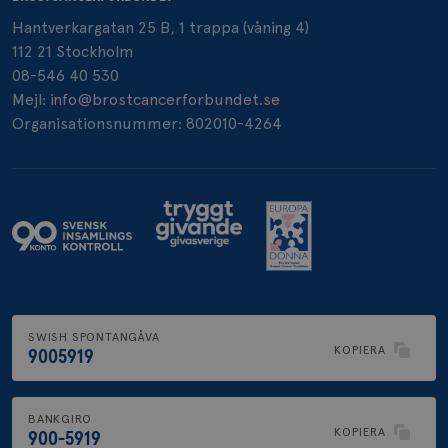
Hantverkargatan 25 B, 1 trappa (våning 4)
112 21 Stockholm
08-546 40 530
Mejl:
info@brostcancerforbundet.se
Organisationsnummer: 802010-4264
SWISH SPONTANGÅVA
KOPIERA
9005919
BANKGIRO
KOPIERA
900-5919