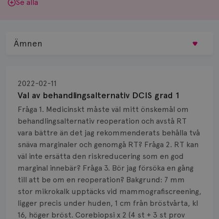
Se alla
Ämnen
Behandling
2022-02-11
Biopsi
Val av behandlingsalternativ DCIS grad 1
Fråga 1. Medicinskt måste väl mitt önskemål om
Biverkningar
behandlingsalternativ reoperation och avstå RT
vara bättre än det jag rekommenderats behålla två
Bröstvårta
snäva marginaler och genomgå RT? Fråga 2. RT kan
Knöl
väl inte ersätta den riskreducering som en god
marginal innebär? Fråga 3. Bör jag försöka en gång
Läkemedel
till att be om en reoperation? Bakgrund: 7 mm
stor mikrokalk upptäcks vid mammografiscreening,
Typ av bröstcancer
ligger precis under huden, 1 cm från bröstvårta, kl
16, höger bröst. Corebiopsi x 2 (4 st + 3 st prov