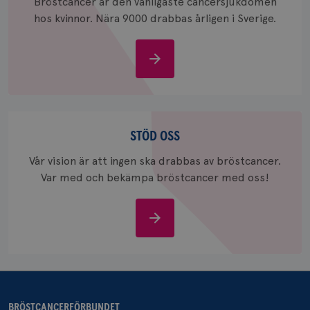
Bröstcancer är den vanligaste cancersjukdomen
hos kvinnor. Nära 9000 drabbas årligen i Sverige.
Om
bröstcancer
Stöd
oss
STÖD OSS
Vår vision är att ingen ska drabbas av bröstcancer.
Var med och bekämpa bröstcancer med oss!
Stöd
oss
BRÖSTCANCERFÖRBUNDET