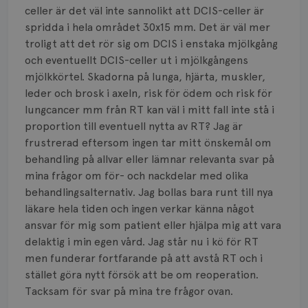
celler är det väl inte sannolikt att DCIS-celler är
spridda i hela området 30x15 mm. Det är väl mer
troligt att det rör sig om DCIS i enstaka mjölkgång
och eventuellt DCIS-celler ut i mjölkgångens
mjölkkörtel. Skadorna på lunga, hjärta, muskler,
leder och brosk i axeln, risk för ödem och risk för
lungcancer mm från RT kan väl i mitt fall inte stå i
proportion till eventuell nytta av RT? Jag är
frustrerad eftersom ingen tar mitt önskemål om
behandling på allvar eller lämnar relevanta svar på
mina frågor om för- och nackdelar med olika
behandlingsalternativ. Jag bollas bara runt till nya
läkare hela tiden och ingen verkar känna något
ansvar för mig som patient eller hjälpa mig att vara
delaktig i min egen vård. Jag står nu i kö för RT
men funderar fortfarande på att avstå RT och i
stället göra nytt försök att be om reoperation.
Tacksam för svar på mina tre frågor ovan.