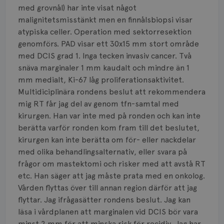
Smärta
med grovnål) har inte visat något
malignitetsmisstänkt men en finnålsbiopsi visar
Prognos
atypiska celler. Operation med sektorresektion
genomförs. PAD visar ett 30x15 mm stort område
Risker
med DCIS grad 1. Inga tecken invasiv cancer. Två
Spridd bröstcancer
snäva marginaler 1 mm kaudalt och mindre än 1
mm medialt, Ki-67 låg proliferationsaktivitet.
Strålning
Multidiciplinära rondens beslut att rekommendera
mig RT får jag del av genom tfn-samtal med
Vätska
kirurgen. Han var inte med på ronden och kan inte
berätta varför ronden kom fram till det beslutet,
kirurgen kan inte berätta om för- eller nackdelar
med olika behandlingsalternativ, eller svara på
frågor om mastektomi och risker med att avstå RT
etc. Han säger att jag måste prata med en onkolog.
Vården flyttas över till annan region därför att jag
flyttar. Jag ifrågasätter rondens beslut. Jag kan
läsa i vårdplanen att marginalen vid DCIS bör vara
minst 2 mm för att minska risk för recidiv. Jag har