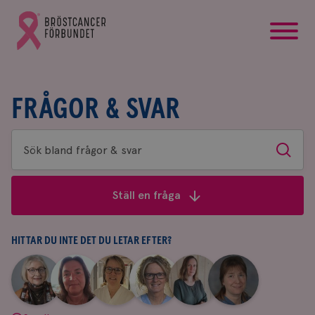
startsida
Gå
till
Bröstcancerförbundets
startsida
FRÅGOR & SVAR
Sök
Sök
bland
frågor
Ställ en fråga
&
svar
HITTAR DU INTE DET DU LETAR EFTER?
|
|
|
|
|
|
Aina
Anne
Fredrika
Jeanette
Maria
Yvette
Johnsson
Andersson
Killander
Bäcklund
Edegran
Andersson