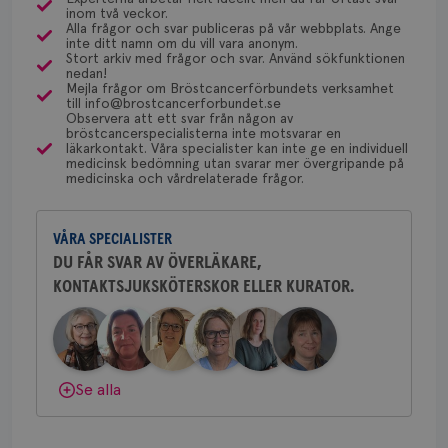
via Klinisk Genetik (på universitetssjukhus) som
Dölj svar
Behöver du mer stöd? Som medlem i
inom två veckor.
dessa prover beställs. Om du vill undersöka detta
Alla frågor och svar publiceras på vår webbplats. Ange
Bröstcancerförbundet får du både
inte ditt namn om du vill vara anonym.
kan du börja med att söka hjälp på vårdcentralen,
gemenskap och goda råd.
Bli medlem
Stort arkiv med frågor och svar. Använd sökfunktionen
som kan skriva remiss till den klinik som är ansvarig
nedan!
Mejla frågor om Bröstcancerförbundets verksamhet
för detta i din region.
till info@brostcancerforbundet.se
Dölj svar
_gcl_au
3
Google LLC
Observera att ett svar från någon av
månad
.brostcancerforbundet.se
bröstcancerspecialisterna inte motsvarar en
läkarkontakt. Våra specialister kan inte ge en individuell
Yvette Andersson
medicinsk bedömning utan svarar mer övergripande på
medicinska och vårdrelaterade frågor.
ÖVERLÄKARE OCH BRÖSTKIRURG
Yvette Andersson är överläkare
och bröstkirurg vid Västmanlands
VÅRA SPECIALISTER
sjukhus i Västerås.
DU FÅR SVAR AV ÖVERLÄKARE,
_pin_unauth
1 år
Pinterest Inc.
KONTAKTSJUKSKÖTERSKOR ELLER KURATOR.
Behöver du mer stöd? Som medlem i
.brostcancerforbundet.se
Bröstcancerförbundet får du både
gemenskap och goda råd.
Bli medlem
Dölj svar
Se alla