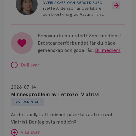
ÖVERLÄKARE OCH BRÖSTKIRURG
Yvette Andersson är överläkare
och bröstkirurg vid Västmanlands
sjukhus i Västerås.
Behöver du mer stöd? Som medlem i
Bröstcancerförbundet får du både
gemenskap och goda råd.
Bli medlem
Dölj svar
Minnesproblem
av
2026-07-14
Letrozol
Minnesproblem av Letrozol Viatris?
Viatris?
BIVERKNINGAR
Är det vanligt att minnet påverkas av Letrozol
Viatris? Bör jag byta medicin?
Visa svar