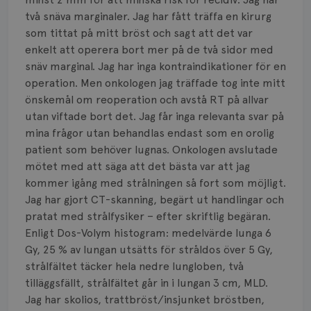
två snäva marginaler. Jag har fått träffa en kirurg
som tittat på mitt bröst och sagt att det var
enkelt att operera bort mer på de två sidor med
snäv marginal. Jag har inga kontraindikationer för en
operation. Men onkologen jag träffade tog inte mitt
önskemål om reoperation och avstå RT på allvar
utan viftade bort det. Jag får inga relevanta svar på
mina frågor utan behandlas endast som en orolig
patient som behöver lugnas. Onkologen avslutade
mötet med att säga att det bästa var att jag
kommer igång med strålningen så fort som möjligt.
Jag har gjort CT-skanning, begärt ut handlingar och
pratat med strålfysiker – efter skriftlig begäran.
Enligt Dos-Volym histogram: medelvärde lunga 6
Gy, 25 % av lungan utsätts för stråldos över 5 Gy,
strålfältet täcker hela nedre lungloben, två
tilläggsfällt, strålfältet går in i lungan 3 cm, MLD.
Jag har skolios, trattbröst/insjunket bröstben,