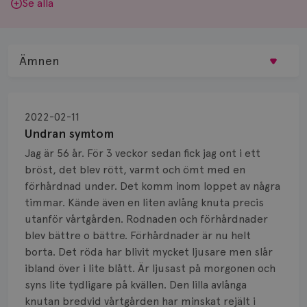
Se alla
Ämnen
Behandling
2022-02-11
Biopsi
Undran symtom
Jag är 56 år. För 3 veckor sedan fick jag ont i ett
Biverkningar
bröst, det blev rött, varmt och ömt med en
förhårdnad under. Det komm inom loppet av några
Bröstvårta
timmar. Kände även en liten avlång knuta precis
Knöl
utanför vårtgården. Rodnaden och förhårdnader
blev bättre o bättre. Förhårdnader är nu helt
Läkemedel
borta. Det röda har blivit mycket ljusare men slår
ibland över i lite blått. Är ljusast på morgonen och
Typ av bröstcancer
syns lite tydligare på kvällen. Den lilla avlånga
knutan bredvid vårtgården har minskat rejält i