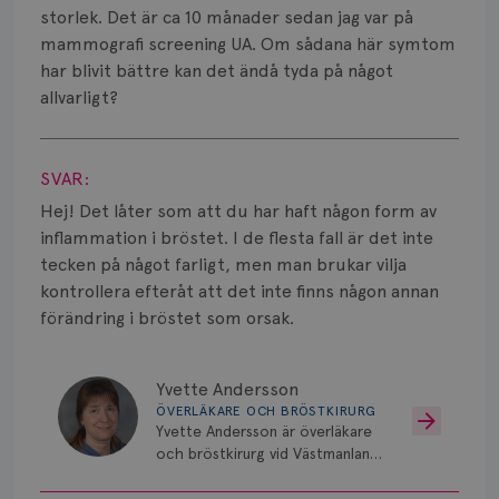
Smärta
storlek. Det är ca 10 månader sedan jag var på
mammografi screening UA. Om sådana här symtom
Prognos
har blivit bättre kan det ändå tyda på något
allvarligt?
Risker
Visa svar
Spridd bröstcancer
SVAR:
Strålning
Hej! Det låter som att du har haft någon form av
inflammation i bröstet. I de flesta fall är det inte
Vätska
tecken på något farligt, men man brukar vilja
kontrollera efteråt att det inte finns någon annan
förändring i bröstet som orsak.
Yvette Andersson
ÖVERLÄKARE OCH BRÖSTKIRURG
Yvette Andersson är överläkare
och bröstkirurg vid Västmanlands
sjukhus i Västerås.