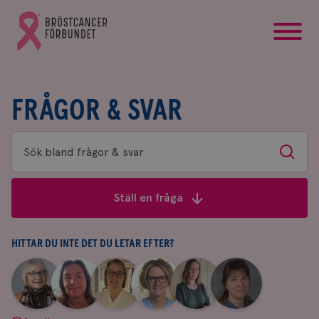
startsida
Gå
till
Bröstcancerförbundets
startsida
FRÅGOR & SVAR
Sök
Sök
bland
frågor
Ställ en fråga
&
svar
HITTAR DU INTE DET DU LETAR EFTER?
|
|
|
|
|
|
Aina
Anne
Fredrika
Jeanette
Maria
Yvette
Johnsson
Andersson
Killander
Bäcklund
Edegran
Andersson