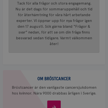
Tack för alla frågor och stora engagemang.
innehåll
identite
Nu är det dags för sommaruppehåll och tid
eller we
sig till.
för återhämtning för våra hårt arbetande
_gat-ka
att beg
experter. Vi öppnar upp för nya frågor igen
som regi
den 17 augusti. Sök gärna bland "Frågor &
webbpla
trafikvo
svar" nedan, för att se om din fråga finns
_ga
1 år 1
Detta c
Google LLC
besvarad sedan tidigare. Varmt välkommen
månad
associe
.brostcancerforbundet.se
__Secure-ROLLOUT_TOKEN
.youtube.com
5
åter!
Universal
månad
en vikti
4 veck
Googles
analystj
VISITOR_INFO1_LIVE
5
Google LLC
används 
månad
.youtube.com
unika a
4 veck
tilldela
generer
klientid
Om
i varje 
webbpla
bröstcancer
OM BRÖSTCANCER
att berä
session
Bröstcancer är den vanligaste cancersjukdomen
för
webbpla
hos kvinnor. Nära 9000 drabbas årligen i Sverige.
_ga_W8VXKBRK9Y
.brostcancerforbundet.se
1 år 1
Denna c
månad
Google A
ar_debug
.pinterest.com
1 år
bevara s
Om