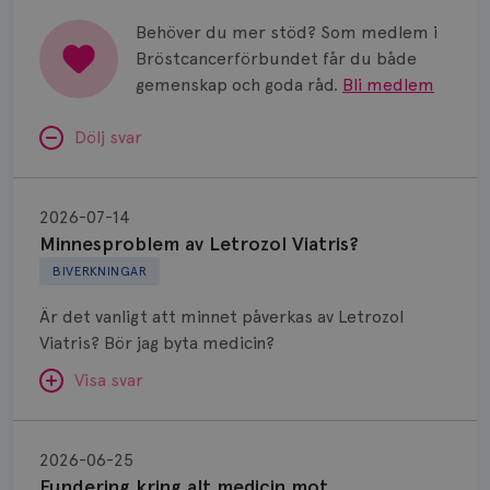
Behöver du mer stöd? Som medlem i
Bröstcancerförbundet får du både
gemenskap och goda råd.
Bli medlem
Dölj svar
Minnesproblem
av
2026-07-14
Letrozol
Minnesproblem av Letrozol Viatris?
Viatris?
BIVERKNINGAR
Är det vanligt att minnet påverkas av Letrozol
Viatris? Bör jag byta medicin?
Visa svar
Fundering
kring
SVAR:
2026-06-25
alt
Fundering kring alt medicin mot