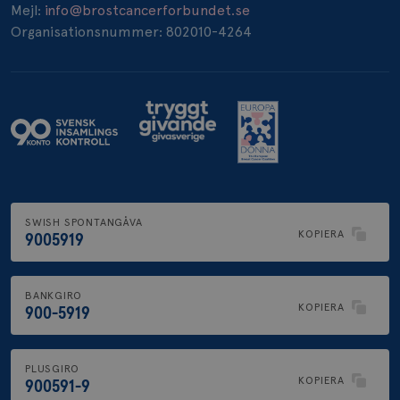
_pin_unauth
1 år
Mejl:
info@brostcancerforbundet.se
Pinterest Inc.
.brostcancerforbundet.se
Organisationsnummer: 802010-4264
SWISH SPONTANGÅVA
KOPIERA
9005919
BANKGIRO
KOPIERA
900-5919
PLUSGIRO
KOPIERA
900591-9