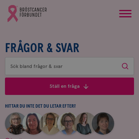
startsida
Gå
till
Bröstcancerförbundets
startsida
FRÅGOR & SVAR
Sök
Sök
bland
frågor
Ställ en fråga
&
svar
HITTAR DU INTE DET DU LETAR EFTER?
|
|
|
|
|
|
Aina
Anne
Fredrika
Jeanette
Maria
Yvette
Johnsson
Andersson
Killander
Bäcklund
Edegran
Andersson