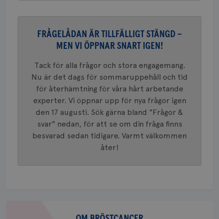
VISITOR_PRIVACY_METADATA
5
YouTube
_gat_UA-1577937-
.brostcancerforbundet.se
1
Detta är
månad
.youtube.com
37
minut
cookie s
4 veck
Google A
mönster
FRÅGELÅDAN ÄR TILLFÄLLIGT STÄNGD –
innehåll
identite
MEN VI ÖPPNAR SNART IGEN!
eller we
sig till.
_gat-ka
Tack för alla frågor och stora engagemang.
att beg
Nu är det dags för sommaruppehåll och tid
som regi
webbpla
för återhämtning för våra hårt arbetande
trafikvo
experter. Vi öppnar upp för nya frågor igen
_ga
1 år 1
Detta c
Google LLC
den 17 augusti. Sök gärna bland "Frågor &
månad
associe
.brostcancerforbundet.se
__Secure-ROLLOUT_TOKEN
.youtube.com
5
Universal
månad
svar" nedan, för att se om din fråga finns
en vikti
4 veck
Googles
besvarad sedan tidigare. Varmt välkommen
analystj
VISITOR_INFO1_LIVE
5
Google LLC
används 
åter!
månad
.youtube.com
unika a
4 veck
tilldela
generer
klientid
i varje 
webbpla
att berä
session
Om
för
webbpla
bröstcancer
OM BRÖSTCANCER