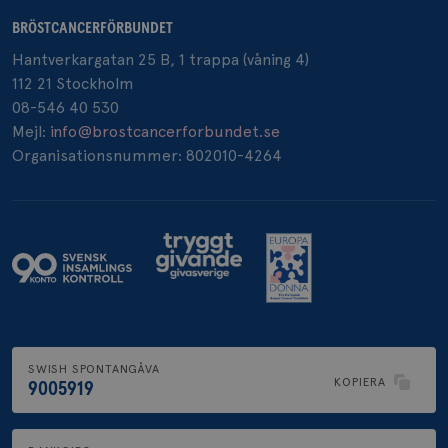
BRÖSTCANCERFÖRBUNDET
Hantverkargatan 25 B, 1 trappa (våning 4)
_pin_unauth
1 år
Pinterest Inc.
112 21 Stockholm
.brostcancerforbundet.se
08-546 40 530
Mejl:
info@brostcancerforbundet.se
Organisationsnummer: 802010-4264
SWISH SPONTANGÅVA
KOPIERA
9005919