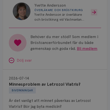
Yvette Andersson
ÖVERLÄKARE OCH BRÖSTKIRURG
Yvette Andersson är överläkare
och bröstkirurg vid Västmanlands
sjukhus i Västerås.
Behöver du mer stöd? Som medlem i
Bröstcancerförbundet får du både
gemenskap och goda råd.
Bli medlem
Dölj svar
Minnesproblem
av
2026-07-14
Letrozol
Minnesproblem av Letrozol Viatris?
Viatris?
BIVERKNINGAR
Är det vanligt att minnet påverkas av Letrozol
Viatris? Bör jag byta medicin?