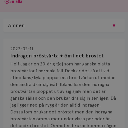
Se alla
Ämnen
Behandling
2022-02-11
Biopsi
Indragen bröstvårta + öm i det bröstet
Hej! Jag är en 20-årig tjej som har ganska platta
Biverkningar
bröstvårtor i normala fall. Dock är det så att vid
stimulans/kyla ploppar ena bröstvårtan ut medan
Bröstvårta
den andra drar sig inåt. Ibland kan den indragna
Knöl
bröstvårtan ploppat ut av sig själv men det är
ganska sällan och den brukar dra sig in sen igen. Då
Läkemedel
jag ligger ned på rygg är den alltid indragen.
Dessutom brukar det bröstet men den indragna
Typ av bröstcancer
bröstvårtan ömma mer under vissa perioder än
det andra bröstet. Ömheten brukar komma någon