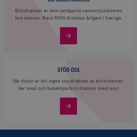
_ga_W8VXKBRK9Y
.brostcancerforbundet.se
1 år 1
Denna c
Bröstcancer är den vanligaste cancersjukdomen
månad
Google A
ar_debug
.pinterest.com
1 år
bevara s
hos kvinnor. Nära 9000 drabbas årligen i Sverige.
_gid
1 dag
Denna co
Google LLC
Google A
.brostcancerforbundet.se
och uppd
Om
värde fö
och anvä
bröstcancer
och spår
IDE
1 år
Google LLC
.doubleclick.net
Stöd
oss
STÖD OSS
Vår vision är att ingen ska drabbas av bröstcancer.
Var med och bekämpa bröstcancer med oss!
Stöd
_gcl_au
3
Google LLC
månad
.brostcancerforbundet.se
oss