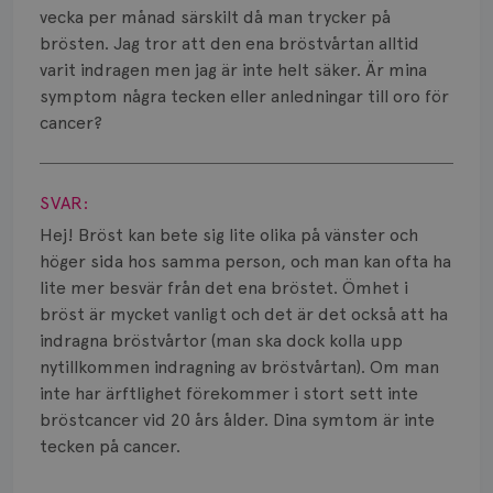
Smärta
vecka per månad särskilt då man trycker på
brösten. Jag tror att den ena bröstvårtan alltid
Prognos
varit indragen men jag är inte helt säker. Är mina
symptom några tecken eller anledningar till oro för
Risker
cancer?
Spridd bröstcancer
Visa svar
Strålning
SVAR:
Hej! Bröst kan bete sig lite olika på vänster och
Vätska
höger sida hos samma person, och man kan ofta ha
lite mer besvär från det ena bröstet. Ömhet i
bröst är mycket vanligt och det är det också att ha
indragna bröstvårtor (man ska dock kolla upp
nytillkommen indragning av bröstvårtan). Om man
inte har ärftlighet förekommer i stort sett inte
bröstcancer vid 20 års ålder. Dina symtom är inte
tecken på cancer.