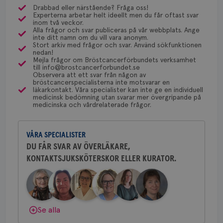
månader
til
olika ställen hur rutinerna ser ut, men ofta är det
Drabbad eller närstående? Fråga oss!
4 veckor
web
Experterna arbetar helt ideellt men du får oftast svar
via Klinisk Genetik (på universitetssjukhus) som
för
Dölj svar
Behöver du mer stöd? Som medlem i
inom två veckor.
utf
dessa prover beställs. Om du vill undersöka detta
Alla frågor och svar publiceras på vår webbplats. Ange
en 
Bröstcancerförbundet får du både
typ
inte ditt namn om du vill vara anonym.
kan du börja med att söka hjälp på vårdcentralen,
på 
gemenskap och goda råd.
Bli medlem
Stort arkiv med frågor och svar. Använd sökfunktionen
som kan skriva remiss till den klinik som är ansvarig
nedan!
CookieScriptConsent
4 veckor
Den
CookieScript
Mejla frågor om Bröstcancerförbundets verksamhet
för detta i din region.
2 dagar
Coo
.brostcancerforbundet.se
till info@brostcancerforbundet.se
Dölj svar
tjä
Observera att ett svar från någon av
ihå
bröstcancerspecialisterna inte motsvarar en
bes
läkarkontakt. Våra specialister kan inte ge en individuell
nöd
Yvette Andersson
medicinsk bedömning utan svarar mer övergripande på
Scr
Google
medicinska och vårdrelaterade frågor.
ÖVERLÄKARE OCH BRÖSTKIRURG
fun
Privacy Policy
Yvette Andersson är överläkare
och bröstkirurg vid Västmanlands
VÅRA SPECIALISTER
sjukhus i Västerås.
DU FÅR SVAR AV ÖVERLÄKARE,
KONTAKTSJUKSKÖTERSKOR ELLER KURATOR.
Behöver du mer stöd? Som medlem i
Namn
Leverantör
/
Domän
Utgång
Beskriv
Bröstcancerförbundet får du både
c_rid
.brostcancerforbundet.se
1 dag
Denna c
Namn
Leverantör
/
Domän
Utgån
att mäta
gemenskap och goda råd.
Bli medlem
postutsk
YSC
Sessi
Google LLC
om mott
.youtube.com
länkar i
Dölj svar
Se alla
konverte
webbpla