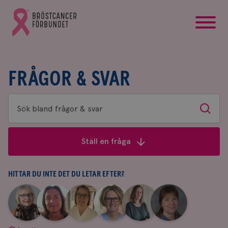
startsida
Gå
till
Bröstcancerförbundets
startsida
FRÅGOR & SVAR
Sök
Sök
bland
frågor
Ställ en fråga
&
svar
HITTAR DU INTE DET DU LETAR EFTER?
|
|
|
|
|
|
Aina
Anne
Fredrika
Jeanette
Maria
Yvette
Johnsson
Andersson
Killander
Bäcklund
Edegran
Andersson