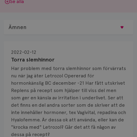
Se alla
Ämnen
Behandling
2022-02-12
Biopsi
Torra slemhinnor
Har problem med torra slemhinnor som förvärrats
Biverkningar
nu när jag äter Letrozol Opererad för
hormonkänslig BC december -21 Har fått utskrivet
Bröstvårta
Replens på recept som hjälper till viss del men
Knöl
som ger en känsla av irritation i underlivet. Ser att
det finns en del andra sorter som de skriver att de
Läkemedel
inte innehåller hormoner, tex Vagivital, repadina och
Hyalofemme. Är dessa ok att använda, eller kan de
Typ av bröstcancer
"krocka med" Letrozol? Går det att få någon av
dessa på recept?