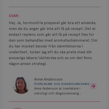
Smärta
Visa svar
Prognos
SVAR:
Risker
Hej. Ja, hormonfria preparat går bra att använda,
men de du anger går inte att få på recept. Det är
Spridd bröstcancer
endast replens som går att få på recept (tex för
den som behandlas med aromatashämmare). Om
Strålning
du har mycket besvär från slemhinnorna i
underlivet, tycker jag att du ska prata med din
Vätska
ansvariga läkare/sköterska och se om det finns
någon annan strategi.
Anne Andersson
ÖVERLÄKARE OCH DIAGNOSANSVARIG
Anne Andersson är överläkare i
onkologi och diagnosansvarig
för bröstcancer vid Norrlands
Universitetssjukhus i Umeå.