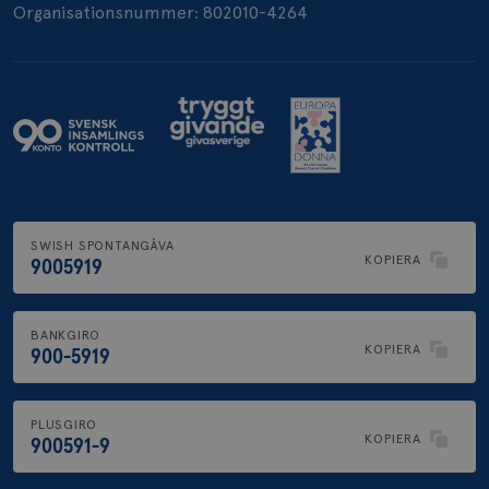
Organisationsnummer: 802010-4264
.brostcancerforbundet.se
SWISH SPONTANGÅVA
KOPIERA
9005919
BANKGIRO
KOPIERA
900-5919
PLUSGIRO
KOPIERA
900591-9