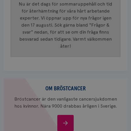
innehåll
Nu är det dags för sommaruppehåll och tid
identite
eller we
för återhämtning för våra hårt arbetande
sig till.
_gat-ka
experter. Vi öppnar upp för nya frågor igen
att beg
den 17 augusti. Sök gärna bland "Frågor &
som regi
webbpla
svar" nedan, för att se om din fråga finns
trafikvo
besvarad sedan tidigare. Varmt välkommen
_ga
1 år 1
Detta c
Google LLC
åter!
månad
associe
.brostcancerforbundet.se
__Secure-ROLLOUT_TOKEN
.youtube.com
5
Universal
månad
en vikti
4 veck
Googles
analystj
VISITOR_INFO1_LIVE
5
Google LLC
används 
månad
.youtube.com
unika a
4 veck
tilldela
generer
Om
klientid
i varje 
bröstcancer
OM BRÖSTCANCER
webbpla
att berä
Bröstcancer är den vanligaste cancersjukdomen
session
för
hos kvinnor. Nära 9000 drabbas årligen i Sverige.
webbpla
_ga_W8VXKBRK9Y
.brostcancerforbundet.se
1 år 1
Denna c
månad
Google A
ar_debug
.pinterest.com
1 år
Om
bevara s
bröstcancer