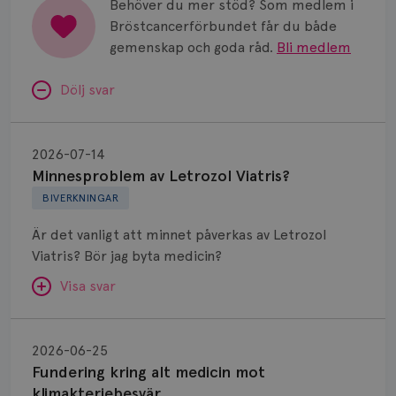
Behöver du mer stöd? Som medlem i
Bröstcancerförbundet får du både
gemenskap och goda råd.
Bli medlem
Dölj svar
Minnesproblem
av
2026-07-14
Letrozol
Minnesproblem av Letrozol Viatris?
Viatris?
BIVERKNINGAR
Är det vanligt att minnet påverkas av Letrozol
Viatris? Bör jag byta medicin?
Visa svar
Fundering
kring
SVAR:
2026-06-25
alt
Fundering kring alt medicin mot
Hej. Oavsett vilken hormonsänkande behandling
medicin
klimakteriebesvär