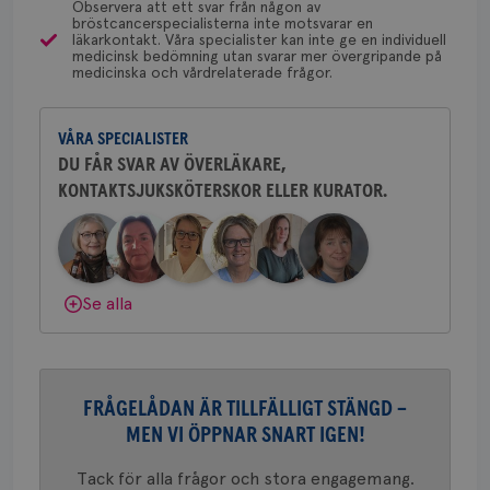
typ
Observera att ett svar från någon av
på 
bröstcancerspecialisterna inte motsvarar en
läkarkontakt. Våra specialister kan inte ge en individuell
CookieScriptConsent
4 veckor
Den
CookieScript
Yvette Andersson
medicinsk bedömning utan svarar mer övergripande på
2 dagar
Coo
.brostcancerforbundet.se
medicinska och vårdrelaterade frågor.
ÖVERLÄKARE OCH BRÖSTKIRURG
tjä
Yvette Andersson är överläkare
ihå
bes
och bröstkirurg vid Västmanlands
nöd
VÅRA SPECIALISTER
sjukhus i Västerås.
Scr
Google
fun
DU FÅR SVAR AV ÖVERLÄKARE,
Privacy Policy
KONTAKTSJUKSKÖTERSKOR ELLER KURATOR.
Behöver du mer stöd? Som medlem i
Bröstcancerförbundet får du både
gemenskap och goda råd.
Bli medlem
Namn
Leverantör
/
Domän
Utgång
Beskriv
Dölj svar
Se alla
c_rid
.brostcancerforbundet.se
1 dag
Denna c
Namn
Leverantör
/
Domän
Utgån
att mäta
postutsk
YSC
Sessi
Google LLC
om mott
.youtube.com
länkar i
konverte
webbpla
FRÅGELÅDAN ÄR TILLFÄLLIGT STÄNGD –
VISITOR_PRIVACY_METADATA
5
YouTube
_gat_UA-1577937-
.brostcancerforbundet.se
1
Detta är
MEN VI ÖPPNAR SNART IGEN!
månad
.youtube.com
37
minut
cookie s
4 veck
Google A
mönster
Tack för alla frågor och stora engagemang.