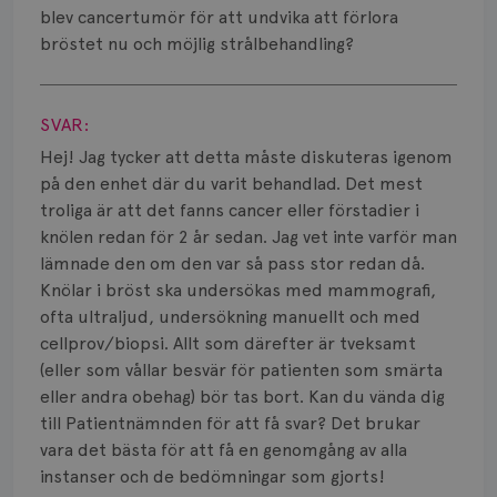
Smärta
blev cancertumör för att undvika att förlora
bröstet nu och möjlig strålbehandling?
Prognos
Visa svar
Risker
SVAR:
Spridd bröstcancer
Hej! Jag tycker att detta måste diskuteras igenom
på den enhet där du varit behandlad. Det mest
Strålning
troliga är att det fanns cancer eller förstadier i
knölen redan för 2 år sedan. Jag vet inte varför man
Vätska
lämnade den om den var så pass stor redan då.
Knölar i bröst ska undersökas med mammografi,
ofta ultraljud, undersökning manuellt och med
cellprov/biopsi. Allt som därefter är tveksamt
(eller som vållar besvär för patienten som smärta
eller andra obehag) bör tas bort. Kan du vända dig
till Patientnämnden för att få svar? Det brukar
vara det bästa för att få en genomgång av alla
instanser och de bedömningar som gjorts!