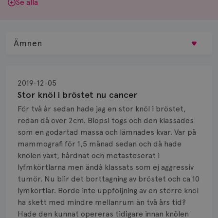
Se alla
Ämnen
Behandling
2019-12-05
Biopsi
Stor knöl i bröstet nu cancer
För två år sedan hade jag en stor knöl i bröstet,
Biverkningar
redan då över 2cm. Biopsi togs och den klassades
som en godartad massa och lämnades kvar. Var på
Bröstvårta
mammografi för 1,5 månad sedan och då hade
Knöl
knölen växt, hårdnat och metasteserat i
lyfmkörtlarna men ändå klassats som ej aggressiv
Läkemedel
tumör. Nu blir det borttagning av bröstet och ca 10
lymkörtlar. Borde inte uppföljning av en större knöl
Typ av bröstcancer
ha skett med mindre mellanrum än två års tid?
Hade den kunnat opereras tidigare innan knölen