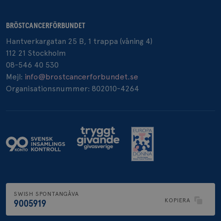
BRÖSTCANCERFÖRBUNDET
_pin_unauth
1 år
Hantverkargatan 25 B, 1 trappa (våning 4)
Pinterest Inc.
.brostcancerforbundet.se
112 21 Stockholm
08-546 40 530
Mejl:
info@brostcancerforbundet.se
Organisationsnummer: 802010-4264
SWISH SPONTANGÅVA
KOPIERA
9005919