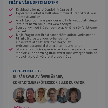
csrftoken
brostcancerforbundet.se
11
Den
med ett speciellt blodprov. Det ser lite olika ut på
FRÅGA VÅRA SPECIALISTER
gemenskap och goda råd.
Bli medlem
uppskattas!
NU-sjukvården i Uddevalla.
månader
til
4 veckor
web
olika ställen hur rutinerna ser ut, men ofta är det
Drabbad eller närstående? Fråga oss!
för
Experterna arbetar helt ideellt men du får oftast svar
via Klinisk Genetik (på universitetssjukhus) som
utf
Dölj svar
Behöver du mer stöd? Som medlem i
inom två veckor.
en 
dessa prover beställs. Om du vill undersöka detta
Alla frågor och svar publiceras på vår webbplats. Ange
typ
Bröstcancerförbundet får du både
inte ditt namn om du vill vara anonym.
på 
kan du börja med att söka hjälp på vårdcentralen,
gemenskap och goda råd.
Bli medlem
Stort arkiv med frågor och svar. Använd sökfunktionen
som kan skriva remiss till den klinik som är ansvarig
nedan!
CookieScriptConsent
4 veckor
Den
CookieScript
2 dagar
Coo
Mejla frågor om Bröstcancerförbundets verksamhet
.brostcancerforbundet.se
för detta i din region.
tjä
till info@brostcancerforbundet.se
Dölj svar
ihå
Observera att ett svar från någon av
bes
bröstcancerspecialisterna inte motsvarar en
nöd
läkarkontakt. Våra specialister kan inte ge en individuell
Scr
Yvette Andersson
Google
medicinsk bedömning utan svarar mer övergripande på
fun
medicinska och vårdrelaterade frågor.
Privacy Policy
ÖVERLÄKARE OCH BRÖSTKIRURG
Yvette Andersson är överläkare
och bröstkirurg vid Västmanlands
VÅRA SPECIALISTER
sjukhus i Västerås.
DU FÅR SVAR AV ÖVERLÄKARE,
Namn
Leverantör
/
Domän
Utgång
Beskriv
KONTAKTSJUKSKÖTERSKOR ELLER KURATOR.
Behöver du mer stöd? Som medlem i
c_rid
.brostcancerforbundet.se
1 dag
Denna c
Namn
Leverantör
/
Domän
Utgån
Bröstcancerförbundet får du både
att mäta
gemenskap och goda råd.
Bli medlem
postutsk
YSC
Sessi
Google LLC
om mott
.youtube.com
länkar i
konverte
Dölj svar
Se alla