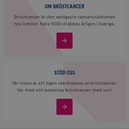
webbpla
bröstcancer
OM BRÖSTCANCER
_ga_W8VXKBRK9Y
.brostcancerforbundet.se
1 år 1
Denna c
månad
Google A
ar_debug
.pinterest.com
1 år
Bröstcancer är den vanligaste cancersjukdomen
bevara s
hos kvinnor. Nära 9000 drabbas årligen i Sverige.
_gid
1 dag
Denna co
Google LLC
Google A
.brostcancerforbundet.se
och uppd
värde fö
Om
och anvä
och spår
bröstcancer
IDE
1 år
Google LLC
.doubleclick.net
Stöd
oss
STÖD OSS
Vår vision är att ingen ska drabbas av bröstcancer.
Var med och bekämpa bröstcancer med oss!
_gcl_au
3
Google LLC
Stöd
månad
.brostcancerforbundet.se
oss