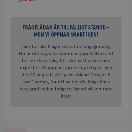
webbpla
VISITOR_PRIVACY_METADATA
5
YouTube
_gat_UA-1577937-
.brostcancerforbundet.se
1
Detta är
månad
.youtube.com
37
minut
cookie s
4 veck
Google A
mönster
innehåll
FRÅGELÅDAN ÄR TILLFÄLLIGT STÄNGD –
identite
eller we
MEN VI ÖPPNAR SNART IGEN!
sig till.
_gat-ka
att beg
Tack för alla frågor och stora engagemang.
som regi
Nu är det dags för sommaruppehåll och tid
webbpla
trafikvo
för återhämtning för våra hårt arbetande
_ga
1 år 1
Detta c
Google LLC
experter. Vi öppnar upp för nya frågor igen
månad
associe
.brostcancerforbundet.se
__Secure-ROLLOUT_TOKEN
.youtube.com
5
den 10 augusti. Sök gärna bland "Frågor &
Universal
månad
en vikti
4 veck
svar" nedan, för att se om din fråga finns
Googles
analystj
besvarad sedan tidigare. Varmt välkommen
VISITOR_INFO1_LIVE
5
Google LLC
används 
månad
.youtube.com
åter!
unika a
4 veck
tilldela
generer
klientid
i varje 
webbpla
att berä
session
för
Om