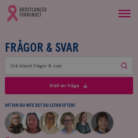
startsida
Gå
till
Bröstcancerförbundets
startsida
FRÅGOR & SVAR
Sök
Sök
bland
frågor
Ställ en fråga
&
svar
HITTAR DU INTE DET DU LETAR EFTER?
|
|
|
|
|
|
Aina
Anne
Fredrika
Jeanette
Maria
Yvette
Johnsson
Andersson
Killander
Bäcklund
Edegran
Andersson