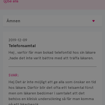
Se alla
Ämnen
Behandling
2019-12-09
Biopsi
Telefonsamtal
Hej , varför får man bokad telefontid hos sin läkare
Biverkningar
,hade det inte varit bättre med att träffa läkaren.
Bröstvårta
Visa svar
Knöl
SVAR:
Hej Det är inte möjligt att ge alla som önskar en tid
Läkemedel
hos läkare. Därför blir det ofta ett telsamtal först
men om läkaren bedömer i samtalet att det
Typ av bröstcancer
behövs en klinisk undersökning så får man komma
på ett läkarbesök