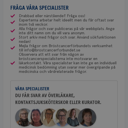
risk för bröstcancer. Detta kan man undersöka
Bröstcancerförbundet får du både
direkt nära släktning med cancer. All hjälp
mammografiavdelningen inom
Strikt nödvändigt
Prestanda
Inriktning
med ett speciellt blodprov. Det ser lite olika ut på
FRÅGA VÅRA SPECIALISTER
gemenskap och goda råd.
Bli medlem
uppskattas!
NU-sjukvården i Uddevalla.
Funktioner
olika ställen hur rutinerna ser ut, men ofta är det
Drabbad eller närstående? Fråga oss!
Experterna arbetar helt ideellt men du får oftast svar
via Klinisk Genetik (på universitetssjukhus) som
Dölj svar
Behöver du mer stöd? Som medlem i
Strikt nödvändiga kakor tillåter
inom två veckor.
dessa prover beställs. Om du vill undersöka detta
Alla frågor och svar publiceras på vår webbplats. Ange
kärnwebbplatsfunktioner som användarinloggning
Bröstcancerförbundet får du både
inte ditt namn om du vill vara anonym.
och kontohantering. Webbplatsen kan inte
kan du börja med att söka hjälp på vårdcentralen,
gemenskap och goda råd.
Bli medlem
Stort arkiv med frågor och svar. Använd sökfunktionen
användas ordentligt utan strikt nödvändiga cookies.
som kan skriva remiss till den klinik som är ansvarig
nedan!
Mejla frågor om Bröstcancerförbundets verksamhet
Namn
Leverantör
/
Domän
Utgång
Bes
för detta i din region.
till info@brostcancerforbundet.se
Dölj svar
Observera att ett svar från någon av
sessionid
brostcancerforbundet.se
1 år
Den
bröstcancerspecialisterna inte motsvarar en
inl
läkarkontakt. Våra specialister kan inte ge en individuell
Yvette Andersson
csrftoken
brostcancerforbundet.se
11
Den
medicinsk bedömning utan svarar mer övergripande på
månader
til
medicinska och vårdrelaterade frågor.
ÖVERLÄKARE OCH BRÖSTKIRURG
4 veckor
web
Yvette Andersson är överläkare
för
utf
och bröstkirurg vid Västmanlands
en 
VÅRA SPECIALISTER
sjukhus i Västerås.
typ
på 
DU FÅR SVAR AV ÖVERLÄKARE,
KONTAKTSJUKSKÖTERSKOR ELLER KURATOR.
Behöver du mer stöd? Som medlem i
CookieScriptConsent
4 veckor
Den
CookieScript
2 dagar
Coo
.brostcancerforbundet.se
Bröstcancerförbundet får du både
tjä
ihå
gemenskap och goda råd.
Bli medlem
bes
nöd
Scr