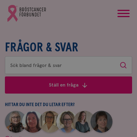
startsida
Gå
till
Bröstcancerförbundets
startsida
FRÅGOR & SVAR
Sök
Sök
bland
frågor
Ställ en fråga
&
svar
HITTAR DU INTE DET DU LETAR EFTER?
|
|
|
|
|
|
Aina
Anne
Fredrika
Jeanette
Maria
Yvette
Johnsson
Andersson
Killander
Bäcklund
Edegran
Andersson