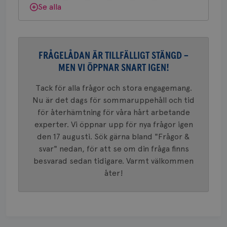
Google
Dölj svar
fun
Se alla
Privacy Policy
FRÅGELÅDAN ÄR TILLFÄLLIGT STÄNGD –
Namn
Leverantör
/
Domän
Utgång
Beskriv
MEN VI ÖPPNAR SNART IGEN!
c_rid
.brostcancerforbundet.se
1 dag
Denna c
Namn
Leverantör
/
Domän
Utgån
att mäta
Tack för alla frågor och stora engagemang.
postutsk
YSC
Sessi
Google LLC
om mott
.youtube.com
Nu är det dags för sommaruppehåll och tid
länkar i
konverte
för återhämtning för våra hårt arbetande
webbpla
experter. Vi öppnar upp för nya frågor igen
VISITOR_PRIVACY_METADATA
5
YouTube
_gat_UA-1577937-
.brostcancerforbundet.se
1
Detta är
månad
.youtube.com
den 17 augusti. Sök gärna bland "Frågor &
37
minut
cookie s
4 veck
Google A
svar" nedan, för att se om din fråga finns
mönster
besvarad sedan tidigare. Varmt välkommen
innehåll
identite
åter!
eller we
sig till.
_gat-ka
att beg
som regi
webbpla
trafikvo