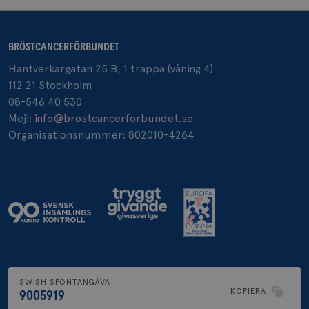
BRÖSTCANCERFÖRBUNDET
Hantverkargatan 25 B, 1 trappa (våning 4)
112 21 Stockholm
_gcl_au
3
Google LLC
08-546 40 530
månad
.brostcancerforbundet.se
Mejl:
info@brostcancerforbundet.se
Organisationsnummer: 802010-4264
_pin_unauth
1 år
Pinterest Inc.
.brostcancerforbundet.se
SWISH SPONTANGÅVA
KOPIERA
9005919