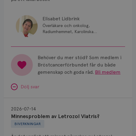
Smärta
Prognos
Elisabet Lidbrink
Överläkare och onkolog,
Risker
Radiumhemmet, Karolinska
Sjukhuset, Stockholm
Spridd bröstcancer
Strålning
Behöver du mer stöd? Som medlem i
Bröstcancerförbundet får du både
Vätska
gemenskap och goda råd.
Bli medlem
Dölj svar
Minnesproblem
av
2026-07-14
Letrozol
Minnesproblem av Letrozol Viatris?
Viatris?
BIVERKNINGAR