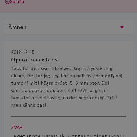
Se alla
Ämnen
Behandling
2019-12-15
Biopsi
Operation av bröst
Tack för ditt svar, Elisabet. Jag uttryckte mig
Biverkningar
oklart, förstår jag. Jag har en helt ny (förmodligen)
tumör i mitt högra bröst, 5–6 mm stor. Det
Bröstvårta
vänstra opererades bort helt 1995. Jag har
Knöl
beslutat att helt avlägsna det högra också. Trist
men känns bäst.
Läkemedel
Visa svar
Typ av bröstcancer
SVAR:
Ja det är nog lugnast så ! Hoppas du får en skön jul