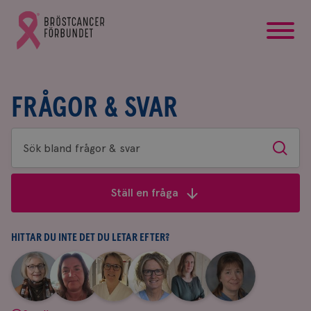
startsida
Gå
till
Bröstcancerförbundets
startsida
FRÅGOR & SVAR
Sök
Sök
bland
frågor
Ställ en fråga
&
svar
HITTAR DU INTE DET DU LETAR EFTER?
|
|
|
|
|
|
Aina
Anne
Fredrika
Jeanette
Maria
Yvette
Johnsson
Andersson
Killander
Bäcklund
Edegran
Andersson