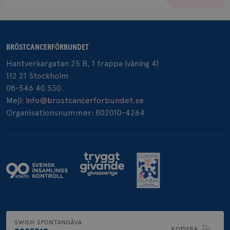
.doubleclick.net
BRÖSTCANCERFÖRBUNDET
Hantverkargatan 25 B, 1 trappa (våning 4)
112 21 Stockholm
_gcl_au
3
Google LLC
08-546 40 530
månad
.brostcancerforbundet.se
Mejl:
info@brostcancerforbundet.se
Organisationsnummer: 802010-4264
_pin_unauth
1 år
Pinterest Inc.
.brostcancerforbundet.se
SWISH SPONTANGÅVA
KOPIERA