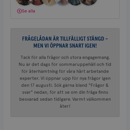
Scr
Google
fun
Privacy Policy
Dölj svar
Se alla
Namn
Leverantör
/
Domän
Utgång
Beskriv
FRÅGELÅDAN ÄR TILLFÄLLIGT STÄNGD –
MEN VI ÖPPNAR SNART IGEN!
c_rid
.brostcancerforbundet.se
1 dag
Denna c
Namn
Leverantör
/
Domän
Utgån
att mäta
postutsk
YSC
Sessi
Google LLC
Tack för alla frågor och stora engagemang.
om mott
.youtube.com
länkar i
Nu är det dags för sommaruppehåll och tid
konverte
för återhämtning för våra hårt arbetande
webbpla
VISITOR_PRIVACY_METADATA
5
YouTube
experter. Vi öppnar upp för nya frågor igen
_gat_UA-1577937-
.brostcancerforbundet.se
1
Detta är
månad
.youtube.com
37
minut
cookie s
4 veck
den 17 augusti. Sök gärna bland "Frågor &
Google A
mönster
svar" nedan, för att se om din fråga finns
innehåll
besvarad sedan tidigare. Varmt välkommen
identite
eller we
åter!
sig till.
_gat-ka
att beg
som regi
webbpla
trafikvo