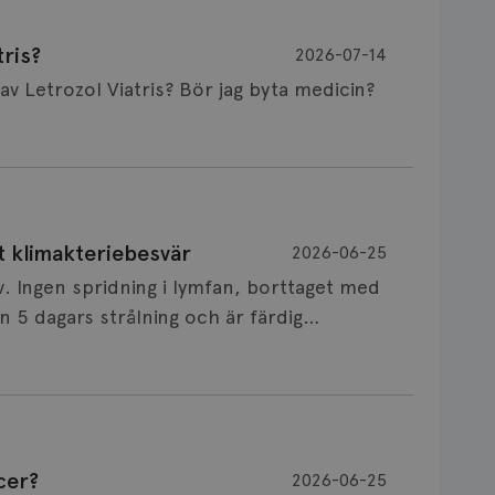
ris?
2026-07-14
Är det vanligt att minnet påverkas av Letrozol Viatris? Bör jag byta medicin?
de behandling (men även cytostatika) man
t klimakteriebesvär
2026-06-25
påverkan på minnet. Prata din läkare och
v. Ingen spridning i lymfan, borttaget med
nnat märke eller annan aromatashämmare.
 5 dagars strålning och är färdig
s först, för att se att besvären blir
 sin vårdgivare som har all information om
allningar, nedstämdhet, humörskiftnigar.
v till östrogenet mot
älp mot klimakteriebesvär, hur bra den
cer?
2026-06-25
NSVARIG