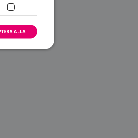
PTERA ALLA
bbplatsen kan inte
ändare.
n är utformad för
av
m-tjänsten för att
 cookie. Det är
banner fungerar