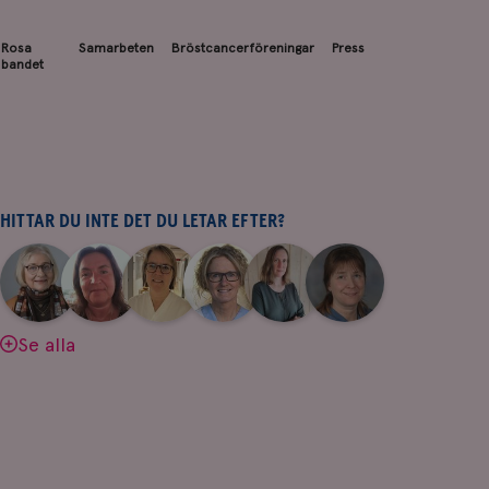
Rosa
Samarbeten
Bröstcancerföreningar
Press
bandet
HITTAR DU INTE DET DU LETAR EFTER?
|
|
|
|
|
|
Aina
Anne
Fredrika
Jeanette
Maria
Yvette
Johnsson
Andersson
Killander
Bäcklund
Edegran
Andersson
Se alla