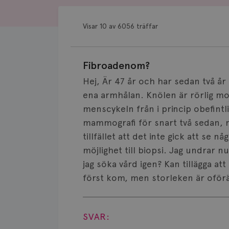
Visar 10 av 6056 träffar
Fibroadenom?
Hej, Är 47 år och har sedan två å
ena armhålan. Knölen är rörlig m
menscykeln från i princip obefintli
mammografi för snart två sedan, me
tillfället att det inte gick att se 
möjlighet till biopsi. Jag undrar n
jag söka vård igen? Kan tillägga 
först kom, men storleken är oför
Visa svar
SVAR: