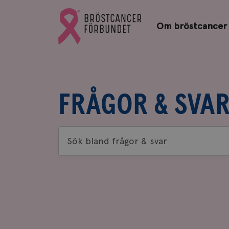
Bröstcancerförbundets
Gå
startsida
Om bröstcancer
till
Bröstcancerförbundets
startsida
FRÅGOR & SVA
Sök
bland
frågor
&
svar