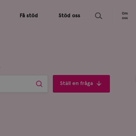
Sök
Om
Få stöd
Stöd oss
oss
R
Ställ en fråga
Sök