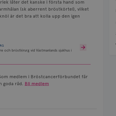
orlek låter det kanske i första hand som
armhålan (sk aberrent bröstkörtel), vilket
nöl är det bra att kolla upp den igen
URG
re och bröstkirurg vid Västmanlands sjukhus i
Som medlem i Bröstcancerförbundet får
 goda råd.
Bli medlem