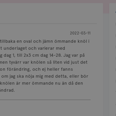
2022-03-11
r tillbaka en oval och jämn ömmande knöl i
ot underlaget och varierar med
g dag 1, till 2x3 cm dag 14-28. Jag var på
n tyvärr var knölen så liten vid just det
någon förändring, och ej heller fanns
u om jag ska nöja mig med detta, eller bör
att knölen är mer ömmande nu än då den
ändrad.