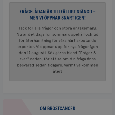
_gat_UA-1577937-
.brostcancerforbundet.se
1
Detta är
månad
.youtube.com
37
minut
cookie s
4 veck
Google A
FRÅGELÅDAN ÄR TILLFÄLLIGT STÄNGD –
mönster
innehåll
MEN VI ÖPPNAR SNART IGEN!
identite
eller we
sig till.
Tack för alla frågor och stora engagemang.
_gat-ka
att beg
Nu är det dags för sommaruppehåll och tid
som regi
för återhämtning för våra hårt arbetande
webbpla
trafikvo
experter. Vi öppnar upp för nya frågor igen
_ga
1 år 1
Detta c
Google LLC
den 17 augusti. Sök gärna bland "Frågor &
månad
associe
.brostcancerforbundet.se
__Secure-ROLLOUT_TOKEN
.youtube.com
5
svar" nedan, för att se om din fråga finns
Universal
månad
en vikti
4 veck
besvarad sedan tidigare. Varmt välkommen
Googles
analystj
åter!
VISITOR_INFO1_LIVE
5
Google LLC
används 
månad
.youtube.com
unika a
4 veck
tilldela
generer
klientid
i varje 
webbpla
att berä
Om
session
för
bröstcancer
OM BRÖSTCANCER
webbpla