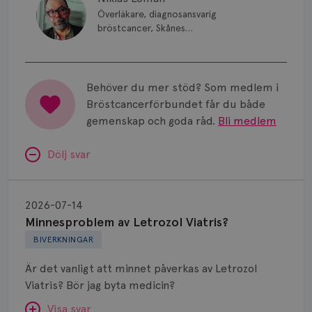
Överläkare, diagnosansvarig
bröstcancer, Skånes
universitetssjukhus i Lund.
Behöver du mer stöd? Som medlem i
Bröstcancerförbundet får du både
gemenskap och goda råd.
Bli medlem
Dölj svar
Minnesproblem
av
2026-07-14
Letrozol
Minnesproblem av Letrozol Viatris?
Viatris?
BIVERKNINGAR
Är det vanligt att minnet påverkas av Letrozol
Viatris? Bör jag byta medicin?
Visa svar