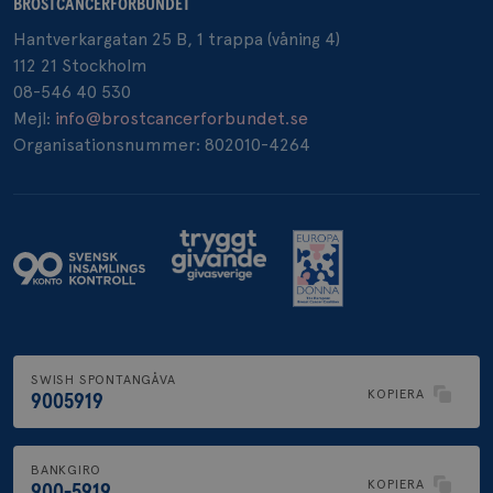
BRÖSTCANCERFÖRBUNDET
Hantverkargatan 25 B, 1 trappa (våning 4)
_pin_unauth
1 år
112 21 Stockholm
Pinterest Inc.
.brostcancerforbundet.se
08-546 40 530
Mejl:
info@brostcancerforbundet.se
Organisationsnummer: 802010-4264
SWISH SPONTANGÅVA
KOPIERA
9005919
BANKGIRO
KOPIERA
900-5919