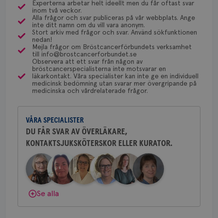
Experterna arbetar helt ideellt men du får oftast svar
4 veckor
web
via Klinisk Genetik (på universitetssjukhus) som
Dölj svar
Behöver du mer stöd? Som medlem i
för
inom två veckor.
dessa prover beställs. Om du vill undersöka detta
utf
Alla frågor och svar publiceras på vår webbplats. Ange
Bröstcancerförbundet får du både
en 
inte ditt namn om du vill vara anonym.
kan du börja med att söka hjälp på vårdcentralen,
typ
gemenskap och goda råd.
Bli medlem
Stort arkiv med frågor och svar. Använd sökfunktionen
på 
som kan skriva remiss till den klinik som är ansvarig
nedan!
Mejla frågor om Bröstcancerförbundets verksamhet
för detta i din region.
CookieScriptConsent
4 veckor
Den
CookieScript
till info@brostcancerforbundet.se
Dölj svar
2 dagar
Coo
.brostcancerforbundet.se
Observera att ett svar från någon av
tjä
bröstcancerspecialisterna inte motsvarar en
ihå
läkarkontakt. Våra specialister kan inte ge en individuell
bes
Yvette Andersson
medicinsk bedömning utan svarar mer övergripande på
nöd
medicinska och vårdrelaterade frågor.
Scr
ÖVERLÄKARE OCH BRÖSTKIRURG
Google
fun
Yvette Andersson är överläkare
Privacy Policy
och bröstkirurg vid Västmanlands
VÅRA SPECIALISTER
sjukhus i Västerås.
DU FÅR SVAR AV ÖVERLÄKARE,
KONTAKTSJUKSKÖTERSKOR ELLER KURATOR.
Behöver du mer stöd? Som medlem i
Namn
Leverantör
/
Domän
Utgång
Beskriv
Bröstcancerförbundet får du både
c_rid
.brostcancerforbundet.se
1 dag
Denna c
Namn
Leverantör
/
Domän
Utgån
gemenskap och goda råd.
Bli medlem
att mäta
postutsk
YSC
Sessi
Google LLC
om mott
.youtube.com
Dölj svar
Se alla
länkar i
konverte
webbpla
VISITOR_PRIVACY_METADATA
5
YouTube