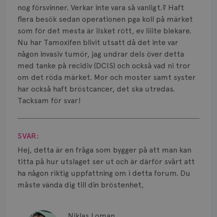
Smärta
nog försvinner. Verkar inte vara så vanligt.? Haft
flera besök sedan operationen pga koll på märket
Prognos
som för det mesta är ilsket rött, ev liiite blekare.
Nu har Tamoxifen blivit utsatt då det inte var
Risker
någon invasiv tumör, jag undrar dels över detta
Spridd bröstcancer
med tanke på recidiv (DCIS) och också vad ni tror
om det röda märket. Mor och moster samt syster
Strålning
har också haft bröstcancer, det ska utredas.
Tacksam för svar!
Vätska
Visa svar
SVAR:
Hej, detta är en fråga som bygger på att man kan
titta på hur utslaget ser ut och är därför svårt att
ha någon riktig uppfattning om i detta forum. Du
måste vända dig till din bröstenhet,
Niklas Loman