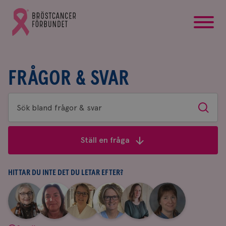
startsida
Gå
till
Bröstcancerförbundets
startsida
FRÅGOR & SVAR
Sök
Sök
bland
frågor
Ställ en fråga
&
svar
HITTAR DU INTE DET DU LETAR EFTER?
|
|
|
|
|
|
Aina
Anne
Fredrika
Jeanette
Maria
Yvette
Johnsson
Andersson
Killander
Bäcklund
Edegran
Andersson