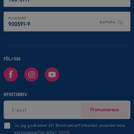
PLUSGIRO
KOPIERA
900591-9
FÖLJ OSS
Facebook
Instagram
Youtube
NYHETSBREV
Prenumerera
Ja, jag godkänner att Bröstcancerförbundet använder mina
personuppgifter enligt
GDPR.