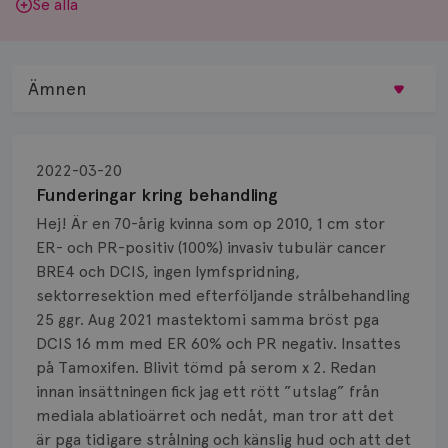
Se alla
Ämnen
Behandling
2022-03-20
Biopsi
Funderingar kring behandling
Hej! Är en 70-årig kvinna som op 2010, 1 cm stor
Biverkningar
ER- och PR-positiv (100%) invasiv tubulär cancer
BRE4 och DCIS, ingen lymfspridning,
Bröstvårta
sektorresektion med efterföljande strålbehandling
Knöl
25 ggr. Aug 2021 mastektomi samma bröst pga
DCIS 16 mm med ER 60% och PR negativ. Insattes
Läkemedel
på Tamoxifen. Blivit tömd på serom x 2. Redan
innan insättningen fick jag ett rött ”utslag” från
Typ av bröstcancer
mediala ablatioärret och nedåt, man tror att det
är pga tidigare strålning och känslig hud och att det