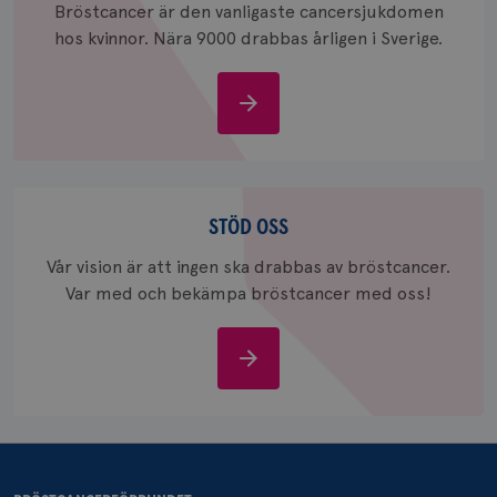
_ga_W8VXKBRK9Y
.brostcancerforbundet.se
1 år 1
Denna c
Bröstcancer är den vanligaste cancersjukdomen
månad
Google A
ar_debug
.pinterest.com
1 år
hos kvinnor. Nära 9000 drabbas årligen i Sverige.
bevara s
_gid
1 dag
Denna co
Google LLC
Google A
.brostcancerforbundet.se
Om
och uppd
värde fö
bröstcancer
och anvä
och spår
IDE
1 år
Google LLC
Stöd
.doubleclick.net
oss
STÖD OSS
Vår vision är att ingen ska drabbas av bröstcancer.
Var med och bekämpa bröstcancer med oss!
Stöd
_gcl_au
3
Google LLC
oss
månad
.brostcancerforbundet.se