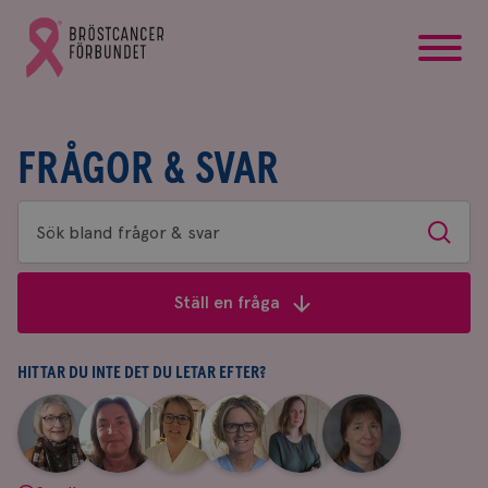
startsida
Gå
till
Bröstcancerförbundets
startsida
FRÅGOR & SVAR
Sök
Sök
bland
frågor
Ställ en fråga
&
svar
HITTAR DU INTE DET DU LETAR EFTER?
|
|
|
|
|
|
Aina
Anne
Fredrika
Jeanette
Maria
Yvette
Johnsson
Andersson
Killander
Bäcklund
Edegran
Andersson