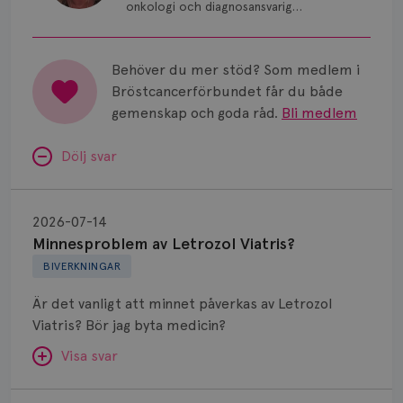
onkologi och diagnosansvarig
för bröstcancer vid Norrlands
Universitetssjukhus i Umeå.
Behöver du mer stöd? Som medlem i
Bröstcancerförbundet får du både
gemenskap och goda råd.
Bli medlem
Dölj svar
Minnesproblem
av
2026-07-14
Letrozol
Minnesproblem av Letrozol Viatris?
Viatris?
BIVERKNINGAR
Är det vanligt att minnet påverkas av Letrozol
Viatris? Bör jag byta medicin?
Visa svar
Fundering