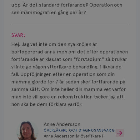
Smärta
upp. Är det standard förfarande? Operation och
sen mammografi en gång per år?
Prognos
Visa svar
Risker
SVAR:
Spridd bröstcancer
Hej. Jag vet inte om den nya knölen är
bortopererad ännu men om det efter operationen
Strålning
fortfarande är klassat som "förstadium" så brukar
vi inte ge någon ytterligare behandling, i liknande
Vätska
fall. Uppföljningen efter en operation som din
mamma gjorde för 7 år sedan sker fortfarande på
samma sätt. Om inte heller din mamma vet varför
man inte vill göra en rekonstruktion tycker jag att
hon ska be dem förklara varför.
Anne Andersson
ÖVERLÄKARE OCH DIAGNOSANSVARIG
Anne Andersson är överläkare i