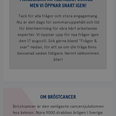
Google A
MEN VI ÖPPNAR SNART IGEN!
mönster
innehåll
identite
Tack för alla frågor och stora engagemang.
eller we
sig till.
Nu är det dags för sommaruppehåll och tid
_gat-ka
att beg
för återhämtning för våra hårt arbetande
som regi
experter. Vi öppnar upp för nya frågor igen
webbpla
trafikvo
den 17 augusti. Sök gärna bland "Frågor &
_ga
1 år 1
Detta c
Google LLC
svar" nedan, för att se om din fråga finns
månad
associe
.brostcancerforbundet.se
__Secure-ROLLOUT_TOKEN
.youtube.com
5
besvarad sedan tidigare. Varmt välkommen
Universal
månad
en vikti
4 veck
åter!
Googles
analystj
VISITOR_INFO1_LIVE
5
Google LLC
används 
månad
.youtube.com
unika a
4 veck
tilldela
generer
klientid
i varje 
webbpla
Om
att berä
bröstcancer
OM BRÖSTCANCER
session
för
webbpla
Bröstcancer är den vanligaste cancersjukdomen
_ga_W8VXKBRK9Y
.brostcancerforbundet.se
1 år 1
Denna c
hos kvinnor. Nära 9000 drabbas årligen i Sverige.
månad
Google A