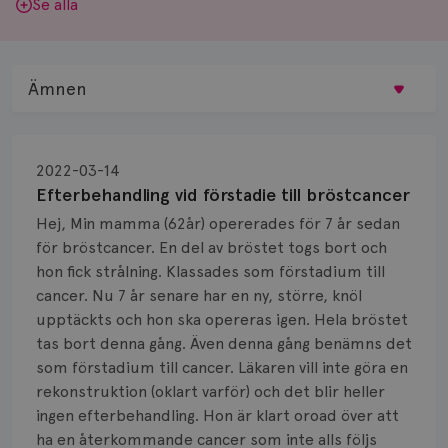
Se alla
Ämnen
Behandling
2022-03-14
Biopsi
Efterbehandling vid förstadie till bröstcancer
Hej, Min mamma (62år) opererades för 7 år sedan
Biverkningar
för bröstcancer. En del av bröstet togs bort och
hon fick strålning. Klassades som förstadium till
Bröstvårta
cancer. Nu 7 år senare har en ny, större, knöl
Knöl
upptäckts och hon ska opereras igen. Hela bröstet
tas bort denna gång. Även denna gång benämns det
Läkemedel
som förstadium till cancer. Läkaren vill inte göra en
rekonstruktion (oklart varför) och det blir heller
Typ av bröstcancer
ingen efterbehandling. Hon är klart oroad över att
ha en återkommande cancer som inte alls följs