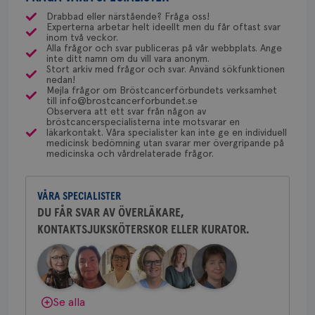
uppskattas!
NU-sjukvården i Uddevalla.
Privacy Policy
olika ställen hur rutinerna ser ut, men ofta är det
Drabbad eller närstående? Fråga oss!
Experterna arbetar helt ideellt men du får oftast svar
via Klinisk Genetik (på universitetssjukhus) som
Dölj svar
Behöver du mer stöd? Som medlem i
inom två veckor.
dessa prover beställs. Om du vill undersöka detta
Alla frågor och svar publiceras på vår webbplats. Ange
Bröstcancerförbundet får du både
inte ditt namn om du vill vara anonym.
kan du börja med att söka hjälp på vårdcentralen,
gemenskap och goda råd.
Bli medlem
Stort arkiv med frågor och svar. Använd sökfunktionen
Namn
Leverantör
/
Domän
Utgång
Beskriv
som kan skriva remiss till den klinik som är ansvarig
nedan!
Mejla frågor om Bröstcancerförbundets verksamhet
c_rid
.brostcancerforbundet.se
1 dag
Denna c
Namn
Leverantör
/
Domän
Utgån
för detta i din region.
till info@brostcancerforbundet.se
Dölj svar
att mäta
Observera att ett svar från någon av
postutsk
YSC
Sessi
Google LLC
bröstcancerspecialisterna inte motsvarar en
om mott
.youtube.com
läkarkontakt. Våra specialister kan inte ge en individuell
länkar i
Yvette Andersson
konverte
medicinsk bedömning utan svarar mer övergripande på
webbpla
medicinska och vårdrelaterade frågor.
ÖVERLÄKARE OCH BRÖSTKIRURG
VISITOR_PRIVACY_METADATA
5
YouTube
Yvette Andersson är överläkare
_gat_UA-1577937-
.brostcancerforbundet.se
1
Detta är
månad
.youtube.com
och bröstkirurg vid Västmanlands
37
minut
cookie s
4 veck
Google A
VÅRA SPECIALISTER
sjukhus i Västerås.
mönster
innehåll
DU FÅR SVAR AV ÖVERLÄKARE,
identite
KONTAKTSJUKSKÖTERSKOR ELLER KURATOR.
Behöver du mer stöd? Som medlem i
eller we
sig till.
Bröstcancerförbundet får du både
_gat-ka
att beg
gemenskap och goda råd.
Bli medlem
som regi
webbpla
trafikvo
Dölj svar
Se alla
_ga
1 år 1
Detta c
Google LLC