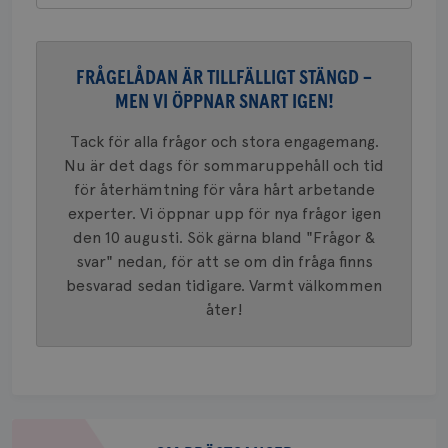
månad
associe
.brostcancerforbundet.se
__Secure-ROLLOUT_TOKEN
.youtube.com
5
Universal
månad
en vikti
4 veck
Googles
analystj
VISITOR_INFO1_LIVE
5
Google LLC
FRÅGELÅDAN ÄR TILLFÄLLIGT STÄNGD –
används 
månad
.youtube.com
unika a
4 veck
MEN VI ÖPPNAR SNART IGEN!
tilldela
generer
klientid
Tack för alla frågor och stora engagemang.
i varje 
webbpla
Nu är det dags för sommaruppehåll och tid
att berä
för återhämtning för våra hårt arbetande
session
för
experter. Vi öppnar upp för nya frågor igen
webbpla
den 10 augusti. Sök gärna bland "Frågor &
_ga_W8VXKBRK9Y
.brostcancerforbundet.se
1 år 1
Denna c
svar" nedan, för att se om din fråga finns
månad
Google A
ar_debug
.pinterest.com
1 år
bevara s
besvarad sedan tidigare. Varmt välkommen
_gid
1 dag
Denna co
Google LLC
åter!
Google A
.brostcancerforbundet.se
och uppd
värde fö
och anvä
och spår
IDE
1 år
Google LLC
.doubleclick.net
Om