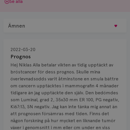
Se alla
Ämnen
Behandling
2022-03-20
Biopsi
Prognos
Hej Niklas Alla betalar vikten av tidig upptäckt av
Biverkningar
bröstcancer för dess prognos. Skulle mina
överlevnadsodds varit åtminstone en smula bättre
Bröstvårta
om cancern upptäcktes i mammografin 4 månader
Knöl
tidigare än jag upptäckte den själv. Den bedömdes
som Luminal, grad 2, 35x30 mm ER 100, PG negativ,
Läkemedel
Ki67:13, SN negativ. Jag kan inte tänka mig annat än
att prognosen försämras med tiden. Finns det
Typ av bröstcancer
någon forskning på hur mycket en liknande tumör
växer i genomsnitt i mm eller cm under en viss