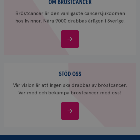
bröstcancer
OM BRÖSTCANCER
Bröstcancer är den vanligaste cancersjukdomen
hos kvinnor. Nära 9000 drabbas årligen i Sverige.
Om
_gcl_au
3
Google LLC
månad
.brostcancerforbundet.se
bröstcancer
Stöd
oss
STÖD OSS
Vår vision är att ingen ska drabbas av bröstcancer.
Var med och bekämpa bröstcancer med oss!
_pin_unauth
1 år
Pinterest Inc.
.brostcancerforbundet.se
Stöd
oss