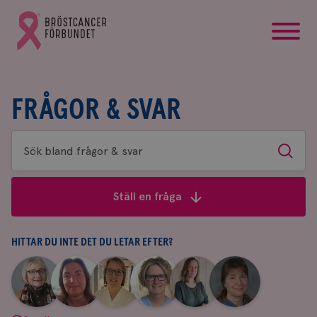
startsida
Gå
till
Bröstcancerförbundets
startsida
FRÅGOR & SVAR
Sök
Sök
bland
frågor
Ställ en fråga
&
svar
HITTAR DU INTE DET DU LETAR EFTER?
|
|
|
|
|
|
Aina
Anne
Fredrika
Jeanette
Maria
Yvette
Johnsson
Andersson
Killander
Bäcklund
Edegran
Andersson