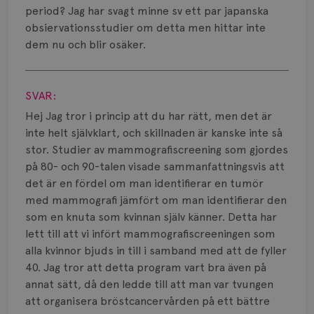
Smärta
period? Jag har svagt minne sv ett par japanska
obsiervationsstudier om detta men hittar inte
Prognos
dem nu och blir osäker.
Risker
Visa svar
Spridd bröstcancer
SVAR:
Hej Jag tror i princip att du har rätt, men det är
Strålning
inte helt självklart, och skillnaden är kanske inte så
stor. Studier av mammografiscreening som gjordes
Vätska
på 80- och 90-talen visade sammanfattningsvis att
det är en fördel om man identifierar en tumör
med mammografi jämfört om man identifierar den
som en knuta som kvinnan själv känner. Detta har
lett till att vi infört mammografiscreeningen som
alla kvinnor bjuds in till i samband med att de fyller
40. Jag tror att detta program vart bra även på
annat sätt, då den ledde till att man var tvungen
att organisera bröstcancervården på ett bättre