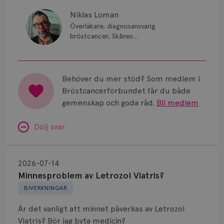
Niklas Loman
Överläkare, diagnosansvarig
bröstcancer, Skånes
universitetssjukhus i Lund.
Behöver du mer stöd? Som medlem i
Bröstcancerförbundet får du både
gemenskap och goda råd.
Bli medlem
Dölj svar
Minnesproblem
av
2026-07-14
Letrozol
Minnesproblem av Letrozol Viatris?
Viatris?
BIVERKNINGAR
Är det vanligt att minnet påverkas av Letrozol
Viatris? Bör jag byta medicin?