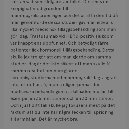
sätt än vad som tidigare var fallet. Det finns en
knepighet med grunden till
mammografiscreeningen och det är att i den tid då
man genomförde dessa studier gav man inte alls
lika mycket medicinsk tilläggsbehandling som man
gör idag. Trastuzumab vid HER2-positiv sjukdom
var knappt ens uppfunnet. Och betydligt färre
patienter fick hormonell tilläggsbehandling. Detta
skulle jag tro gör att om man gjorde om samma
studier idag är det inte säkert att man skulle få
samma resultat om man gjorde
screeningstudierna med mammografi idag. Jag vet
inte att det är så, men troligen jämnar den
medicinska behandlingen ut skillnaden mellan till
exempel en 35 mm tumör och en 30 mm tumör.
Och i just ditt fall skulle jag fokusera mest på det
faktum att du inte har några tecken till spridning
till armhålan. Det är mycket bra.