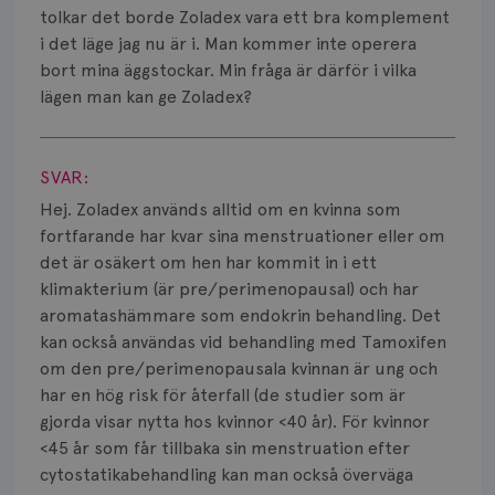
Smärta
tolkar det borde Zoladex vara ett bra komplement
i det läge jag nu är i. Man kommer inte operera
Prognos
bort mina äggstockar. Min fråga är därför i vilka
lägen man kan ge Zoladex?
Risker
Visa svar
Spridd bröstcancer
SVAR:
Strålning
Hej. Zoladex används alltid om en kvinna som
fortfarande har kvar sina menstruationer eller om
Vätska
det är osäkert om hen har kommit in i ett
klimakterium (är pre/perimenopausal) och har
aromatashämmare som endokrin behandling. Det
kan också användas vid behandling med Tamoxifen
om den pre/perimenopausala kvinnan är ung och
har en hög risk för återfall (de studier som är
gjorda visar nytta hos kvinnor <40 år). För kvinnor
<45 år som får tillbaka sin menstruation efter
cytostatikabehandling kan man också överväga