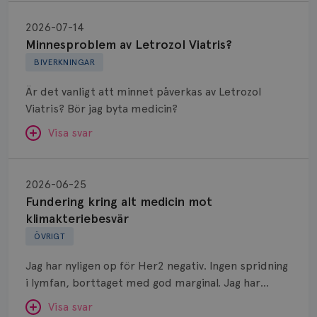
Minnesproblem
av
2026-07-14
Letrozol
Minnesproblem av Letrozol Viatris?
Viatris?
BIVERKNINGAR
Är det vanligt att minnet påverkas av Letrozol
Viatris? Bör jag byta medicin?
Visa svar
Fundering
kring
SVAR:
2026-06-25
alt
Fundering kring alt medicin mot
Hej. Oavsett vilken hormonsänkande behandling
medicin
klimakteriebesvär
(men även cytostatika) man får så kan en del
mot
ÖVRIGT
uppleva negativ påverkan på minnet. Prata din
klimakteriebesvär
läkare och hör om ni kanske kan byta till annat
Jag har nyligen op för Her2 negativ. Ingen spridning
märke eller annan aromatashämmare. Det kan ofta
i lymfan, borttaget med god marginal. Jag har
vara bra att ha en paus först, för att se att
genomgått en 5 dagars strålning och är färdig
besvären blir bättre, men bäst är att prata med
Visa svar
behandlad. Efter att jag nu slutat med östrogen-