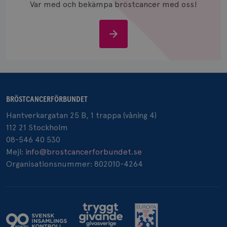
Var med och bekämpa bröstcancer med oss!
Stöd
oss
_pin_unauth
1 år
Pinterest Inc.
.brostcancerforbundet.se
BRÖSTCANCERFÖRBUNDET
Hantverkargatan 25 B, 1 trappa (våning 4)
112 21 Stockholm
08-546 40 530
Mejl:
info@brostcancerforbundet.se
Organisationsnummer: 802010-4264