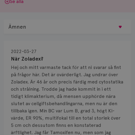
Se alla
Ämnen
Behandling
2022-03-27
Biopsi
När Zoladex?
Hej och mitt varmaste tack för att ni svarar så fint
Biverkningar
på frågor här. Det är ovärderligt. Jag undrar över
Zoladex. Är 46 år och precis färdig med cytostatika
Bröstvårta
och strålning. Trodde jag hade kommit in i ett
Knöl
tidigt klimakterium, då mensen upphörde nära
slutet av cellgiftsbehandlingarna, men nu är den
Läkemedel
tillbaka igen. Min BC var Lum B, grad 3, högt Ki-
värde, ER 90%, multifokal till en total storlek över
Typ av bröstcancer
5 cm och dessutom finns en konstaterad
ärftlighet. Jag får Tamoxifen nu, men som jag