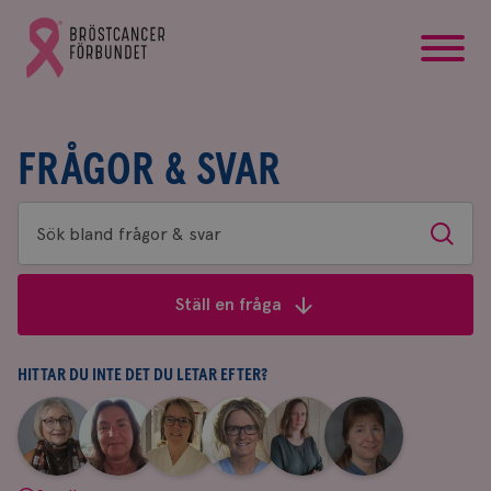
startsida
Gå
till
Bröstcancerförbundets
startsida
FRÅGOR & SVAR
Sök
Sök
bland
frågor
Ställ en fråga
&
svar
HITTAR DU INTE DET DU LETAR EFTER?
|
|
|
|
|
|
Aina
Anne
Fredrika
Jeanette
Maria
Yvette
Johnsson
Andersson
Killander
Bäcklund
Edegran
Andersson