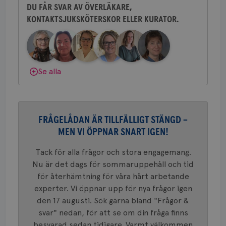
att mäta
DU FÅR SVAR AV ÖVERLÄKARE,
postutsk
YSC
Sessi
Google LLC
om mott
.youtube.com
KONTAKTSJUKSKÖTERSKOR ELLER KURATOR.
Behöver du mer stöd? Som medlem i
länkar i
konverte
Bröstcancerförbundet får du både
webbpla
gemenskap och goda råd.
Bli medlem
VISITOR_PRIVACY_METADATA
5
YouTube
_gat_UA-1577937-
.brostcancerforbundet.se
1
Detta är
månad
.youtube.com
37
minut
cookie s
4 veck
Google A
Dölj svar
Se alla
mönster
innehåll
identite
eller we
sig till.
_gat-ka
att beg
FRÅGELÅDAN ÄR TILLFÄLLIGT STÄNGD –
som regi
webbpla
MEN VI ÖPPNAR SNART IGEN!
trafikvo
_ga
1 år 1
Detta c
Google LLC
Tack för alla frågor och stora engagemang.
månad
associe
.brostcancerforbundet.se
__Secure-ROLLOUT_TOKEN
.youtube.com
5
Nu är det dags för sommaruppehåll och tid
Universal
månad
en vikti
4 veck
för återhämtning för våra hårt arbetande
Googles
analystj
experter. Vi öppnar upp för nya frågor igen
VISITOR_INFO1_LIVE
5
Google LLC
används 
månad
.youtube.com
den 17 augusti. Sök gärna bland "Frågor &
unika a
4 veck
tilldela
svar" nedan, för att se om din fråga finns
generer
klientid
besvarad sedan tidigare. Varmt välkommen