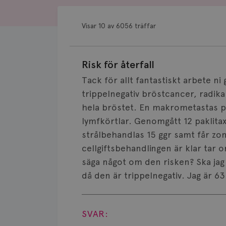
Visar 10 av 6056 träffar
Risk för återfall
Tack för allt fantastiskt arbete n
trippelnegativ bröstcancer, radik
hela bröstet. En makrometastas p
lymfkörtlar. Genomgått 12 paklita
strålbehandlas 15 ggr samt får zo
cellgiftsbehandlingen är klar tar 
säga något om den risken? Ska ja
då den är trippelnegativ. Jag är 6
Visa svar
SVAR: