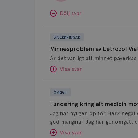
Dölj svar
Minnesproblem
av
BIVERKNINGAR
Letrozol
Minnesproblem av Letrozol Viat
Viatris?
Visa svar
Fundering
SVAR:
kring
ÖVRIGT
alt
Hej. Oavsett vilken hormonsänkan
Fundering kring alt medicin mo
medicin
får så kan en del uppleva negativ 
Jag har nyligen op för Her2 negati
mot
hör om ni kanske kan byta till a
god marginal. Jag har genomgått en
klimakteriebesvär
Det kan ofta vara bra att ha en pau
behandlad. Efter att jag nu slutat med östrogen- lenzetto, har
Visa svar
bättre, men bäst är att prata med