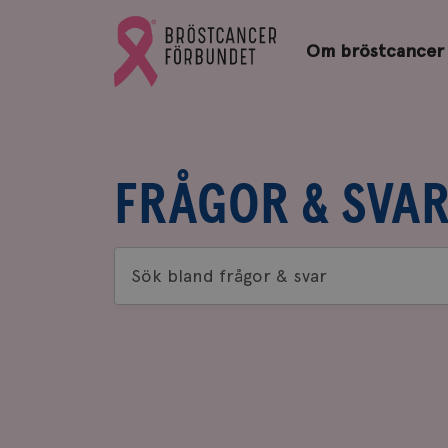
Bröstcancerförbundets
Gå
startsida
Om bröstcancer
till
Bröstcancerförbundets
startsida
FRÅGOR & SVA
Sök
bland
frågor
&
svar