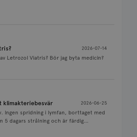
ris?
2026-07-14
Är det vanligt att minnet påverkas av Letrozol Viatris? Bör jag byta medicin?
de behandling (men även cytostatika) man
t klimakteriebesvär
2026-06-25
påverkan på minnet. Prata din läkare och
v. Ingen spridning i lymfan, borttaget med
nnat märke eller annan aromatashämmare.
 5 dagars strålning och är färdig
s först, för att se att besvären blir
 sin vårdgivare som har all information om