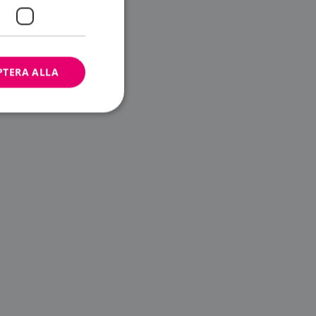
PTERA ALLA
bbplatsen kan inte
ändare.
n är utformad för
av
m-tjänsten för att
 cookie. Det är
banner fungerar