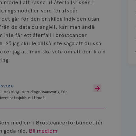
a modell att räkna ut återfallsrisken i
äkningsmodeller som förutspår
det går för den enskilda individen utan
ifrån de data du angivit, kan man ändå
 inte får ett återfall i bröstcancer
 Så jag skulle alltså inte säga att du ska
cker jag att man ska veta om att den k a n
ing.
NSVARIG
 i onkologi och diagnosansvarig för
versitetssjukhus i Umeå.
Som medlem i Bröstcancerförbundet får
 goda råd.
Bli medlem