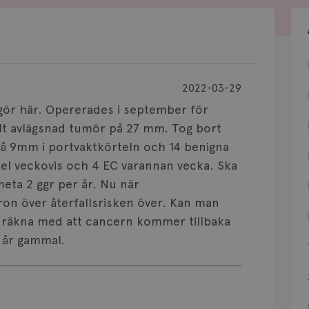
2022-03-29
i gör här. Opererades i september för
alt avlägsnad tumör på 27 mm. Tog bort
å 9mm i portvaktkörteln och 14 benigna
xel veckovis och 4 EC varannan vecka. Ska
meta 2 ggr per år. Nu när
oron över återfallsrisken över. Kan man
g räkna med att cancern kommer tillbaka
3 år gammal.