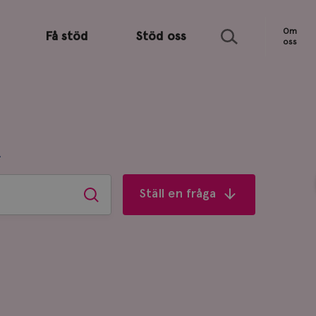
Sök
Om
Få stöd
Stöd oss
oss
R
Ställ en fråga
Sök