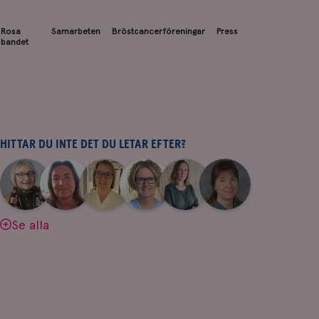
Rosa
Samarbeten
Bröstcancerföreningar
Press
bandet
HITTAR DU INTE DET DU LETAR EFTER?
|
|
|
|
|
|
Aina
Anne
Fredrika
Jeanette
Maria
Yvette
Johnsson
Andersson
Killander
Bäcklund
Edegran
Andersson
Se alla