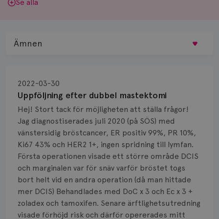
Se alla
Ämnen
Behandling
2022-03-30
Biopsi
Uppföljning efter dubbel mastektomi
Hej! Stort tack för möjligheten att ställa frågor!
Biverkningar
Jag diagnostiserades juli 2020 (på SÖS) med
vänstersidig bröstcancer, ER positiv 99%, PR 10%,
Bröstvårta
Ki67 43% och HER2 1+, ingen spridning till lymfan.
Knöl
Första operationen visade ett större område DCIS
och marginalen var för snäv varför bröstet togs
Läkemedel
bort helt vid en andra operation (då man hittade
mer DCIS) Behandlades med DoC x 3 och Ec x 3 +
Typ av bröstcancer
zoladex och tamoxifen. Senare ärftlighetsutredning
visade förhöjd risk och därför opererades mitt