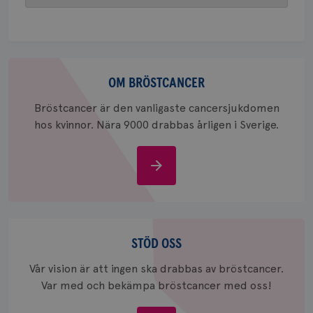
att berä
session
för
webbpla
_ga_W8VXKBRK9Y
.brostcancerforbundet.se
1 år 1
Denna c
Om
månad
Google A
ar_debug
.pinterest.com
1 år
bevara s
bröstcancer
OM BRÖSTCANCER
_gid
1 dag
Denna co
Google LLC
Google A
.brostcancerforbundet.se
Bröstcancer är den vanligaste cancersjukdomen
och uppd
hos kvinnor. Nära 9000 drabbas årligen i Sverige.
värde fö
och anvä
och spår
Om
IDE
1 år
Google LLC
.doubleclick.net
bröstcancer
Stöd
oss
STÖD OSS
Vår vision är att ingen ska drabbas av bröstcancer.
Var med och bekämpa bröstcancer med oss!
_gcl_au
3
Google LLC
månad
.brostcancerforbundet.se