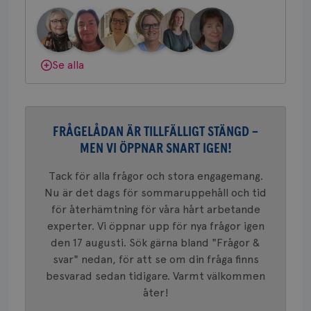
om mott
.youtube.com
Bröstcancerförbundet får du både
länkar i
konverte
gemenskap och goda råd.
Bli medlem
webbpla
VISITOR_PRIVACY_METADATA
5
YouTube
_gat_UA-1577937-
.brostcancerforbundet.se
1
Detta är
månad
.youtube.com
Dölj svar
37
minut
cookie s
Se alla
4 veck
Google A
mönster
innehåll
identite
eller we
sig till.
FRÅGELÅDAN ÄR TILLFÄLLIGT STÄNGD –
_gat-ka
att beg
MEN VI ÖPPNAR SNART IGEN!
som regi
webbpla
trafikvo
Tack för alla frågor och stora engagemang.
_ga
1 år 1
Detta c
Google LLC
Nu är det dags för sommaruppehåll och tid
månad
associe
.brostcancerforbundet.se
__Secure-ROLLOUT_TOKEN
.youtube.com
5
för återhämtning för våra hårt arbetande
Universal
månad
en vikti
4 veck
experter. Vi öppnar upp för nya frågor igen
Googles
analystj
den 17 augusti. Sök gärna bland "Frågor &
VISITOR_INFO1_LIVE
5
Google LLC
används 
månad
.youtube.com
svar" nedan, för att se om din fråga finns
unika a
4 veck
tilldela
besvarad sedan tidigare. Varmt välkommen
generer
klientid
åter!
i varje 
webbpla