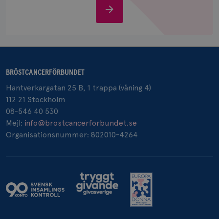
Stöd
oss
_pin_unauth
1 år
Pinterest Inc.
.brostcancerforbundet.se
BRÖSTCANCERFÖRBUNDET
Hantverkargatan 25 B, 1 trappa (våning 4)
112 21 Stockholm
08-546 40 530
Mejl:
info@brostcancerforbundet.se
Organisationsnummer: 802010-4264