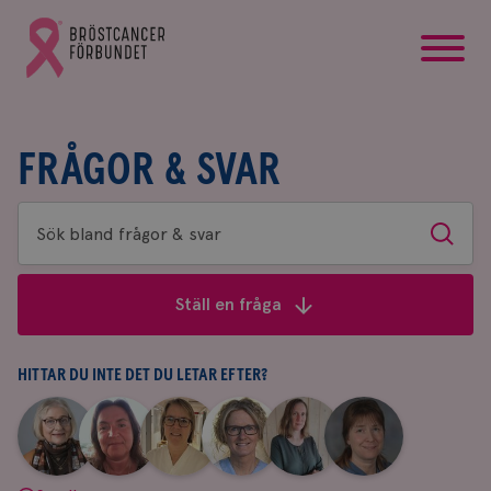
startsida
Gå
till
Bröstcancerförbundets
startsida
FRÅGOR & SVAR
Sök
Sök
bland
frågor
Ställ en fråga
&
svar
HITTAR DU INTE DET DU LETAR EFTER?
|
|
|
|
|
|
Aina
Anne
Fredrika
Jeanette
Maria
Yvette
Johnsson
Andersson
Killander
Bäcklund
Edegran
Andersson