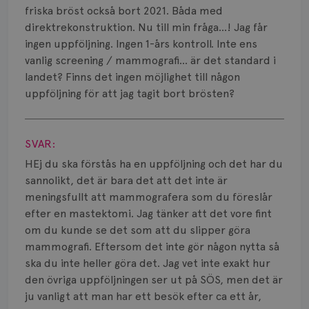
Smärta
friska bröst också bort 2021. Båda med
direktrekonstruktion. Nu till min fråga…! Jag får
Prognos
ingen uppföljning. Ingen 1-års kontroll. Inte ens
vanlig screening / mammografi… är det standard i
Risker
landet? Finns det ingen möjlighet till någon
Spridd bröstcancer
uppföljning för att jag tagit bort brösten?
Visa svar
Strålning
SVAR:
Vätska
HEj du ska förstås ha en uppföljning och det har du
sannolikt, det är bara det att det inte är
meningsfullt att mammografera som du föreslår
efter en mastektomi. Jag tänker att det vore fint
om du kunde se det som att du slipper göra
mammografi. Eftersom det inte gör någon nytta så
ska du inte heller göra det. Jag vet inte exakt hur
den övriga uppföljningen ser ut på SÖS, men det är
ju vanligt att man har ett besök efter ca ett år,