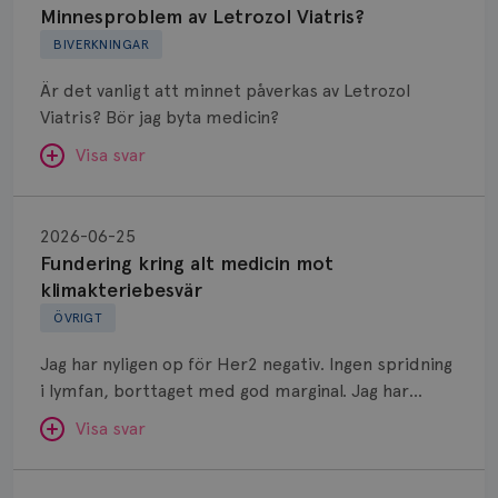
Letrozol
Minnesproblem av Letrozol Viatris?
Viatris?
BIVERKNINGAR
Är det vanligt att minnet påverkas av Letrozol
Viatris? Bör jag byta medicin?
Visa svar
Fundering
kring
SVAR:
2026-06-25
alt
Fundering kring alt medicin mot
Hej. Oavsett vilken hormonsänkande behandling
medicin
klimakteriebesvär
(men även cytostatika) man får så kan en del
mot
ÖVRIGT
uppleva negativ påverkan på minnet. Prata din
klimakteriebesvär
läkare och hör om ni kanske kan byta till annat
Jag har nyligen op för Her2 negativ. Ingen spridning
märke eller annan aromatashämmare. Det kan ofta
i lymfan, borttaget med god marginal. Jag har
vara bra att ha en paus först, för att se att
genomgått en 5 dagars strålning och är färdig
besvären blir bättre, men bäst är att prata med
Visa svar
behandlad. Efter att jag nu slutat med östrogen-
sin vårdgivare som har all information om din
lenzetto, har klimakteriebesvären kommit med
Östrogen
bröstcancer som du haft.
vallningar, nedstämdhet, humörskiftnigar. Min fråga