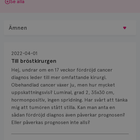
Se alla
Ämnen
Behandling
2022-04-01
Biopsi
Till bröstkirurgen
Hej, undrar om en 17 veckor fördröjd cancer
Biverkningar
diagnos leder till mer omfattande kirurgi.
Obehandlad cancer växer ju, men hur mycket
Bröstvårta
uppskattningsvis? Luminal, grad 2, 35x30 cm,
Knöl
hormonpositiv, ingen spridning. Har svårt att tänka
mig att tumören stått stilla. Kan man anta en
Läkemedel
sådan fördröjd diagnos även påverkar prognosen?
Eller påverkas prognosen inte alls?
Typ av bröstcancer
Visa svar