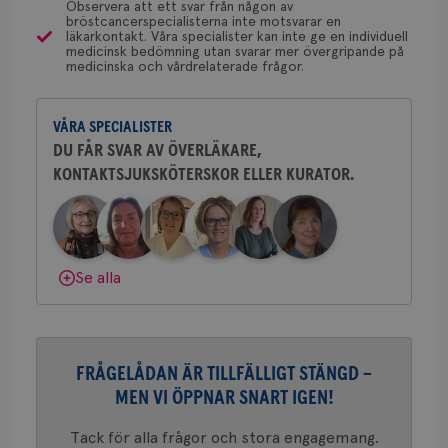
typ
Observera att ett svar från någon av
på 
bröstcancerspecialisterna inte motsvarar en
läkarkontakt. Våra specialister kan inte ge en individuell
CookieScriptConsent
4 veckor
Den
CookieScript
Yvette Andersson
medicinsk bedömning utan svarar mer övergripande på
2 dagar
Coo
.brostcancerforbundet.se
medicinska och vårdrelaterade frågor.
ÖVERLÄKARE OCH BRÖSTKIRURG
tjä
Yvette Andersson är överläkare
ihå
bes
och bröstkirurg vid Västmanlands
nöd
VÅRA SPECIALISTER
sjukhus i Västerås.
Scr
Google
fun
DU FÅR SVAR AV ÖVERLÄKARE,
Privacy Policy
KONTAKTSJUKSKÖTERSKOR ELLER KURATOR.
Behöver du mer stöd? Som medlem i
Bröstcancerförbundet får du både
gemenskap och goda råd.
Bli medlem
Namn
Leverantör
/
Domän
Utgång
Beskriv
Dölj svar
Se alla
c_rid
.brostcancerforbundet.se
1 dag
Denna c
Namn
Leverantör
/
Domän
Utgån
att mäta
postutsk
YSC
Sessi
Google LLC
om mott
.youtube.com
länkar i
konverte
webbpla
FRÅGELÅDAN ÄR TILLFÄLLIGT STÄNGD –
VISITOR_PRIVACY_METADATA
5
YouTube
_gat_UA-1577937-
.brostcancerforbundet.se
1
Detta är
MEN VI ÖPPNAR SNART IGEN!
månad
.youtube.com
37
minut
cookie s
4 veck
Google A
mönster
Tack för alla frågor och stora engagemang.