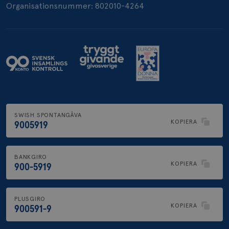
Organisationsnummer: 802010-4264
.brostcancerforbundet.se
SWISH SPONTANGÅVA
KOPIERA
9005919
BANKGIRO
KOPIERA
900-5919
PLUSGIRO
KOPIERA
900591-9