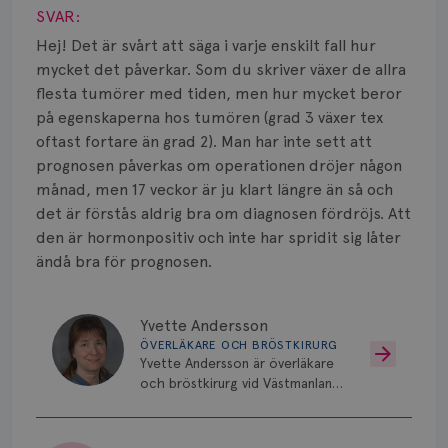
Smärta
SVAR:
Prognos
Hej! Det är svårt att säga i varje enskilt fall hur
mycket det påverkar. Som du skriver växer de allra
Risker
flesta tumörer med tiden, men hur mycket beror
på egenskaperna hos tumören (grad 3 växer tex
Spridd bröstcancer
oftast fortare än grad 2). Man har inte sett att
prognosen påverkas om operationen dröjer någon
Strålning
månad, men 17 veckor är ju klart längre än så och
det är förstås aldrig bra om diagnosen fördröjs. Att
Vätska
den är hormonpositiv och inte har spridit sig låter
ändå bra för prognosen.
Yvette Andersson
ÖVERLÄKARE OCH BRÖSTKIRURG
Yvette Andersson är överläkare
och bröstkirurg vid Västmanlands
sjukhus i Västerås.