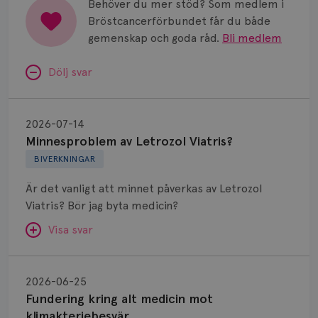
Behöver du mer stöd? Som medlem i
Bröstcancerförbundet får du både
gemenskap och goda råd.
Bli medlem
Dölj svar
Minnesproblem
av
2026-07-14
Letrozol
Minnesproblem av Letrozol Viatris?
Viatris?
BIVERKNINGAR
Är det vanligt att minnet påverkas av Letrozol
Viatris? Bör jag byta medicin?
Visa svar
Fundering
kring
SVAR:
2026-06-25
alt
Fundering kring alt medicin mot
Hej. Oavsett vilken hormonsänkande behandling
medicin
klimakteriebesvär