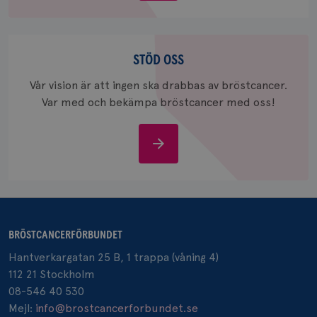
_gid
1 dag
Denna co
Google LLC
Google A
.brostcancerforbundet.se
och uppd
värde fö
Stöd
och anvä
och spår
oss
STÖD OSS
IDE
1 år
Google LLC
Vår vision är att ingen ska drabbas av bröstcancer.
.doubleclick.net
Var med och bekämpa bröstcancer med oss!
Stöd
oss
_gcl_au
3
Google LLC
månad
.brostcancerforbundet.se
BRÖSTCANCERFÖRBUNDET
Hantverkargatan 25 B, 1 trappa (våning 4)
112 21 Stockholm
08-546 40 530
Mejl:
info@brostcancerforbundet.se
_pin_unauth
1 år
Pinterest Inc.