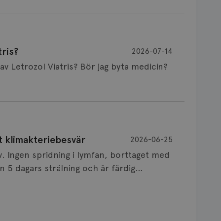
ris?
2026-07-14
Är det vanligt att minnet påverkas av Letrozol Viatris? Bör jag byta medicin?
de behandling (men även cytostatika) man
t klimakteriebesvär
2026-06-25
påverkan på minnet. Prata din läkare och
v. Ingen spridning i lymfan, borttaget med
nnat märke eller annan aromatashämmare.
 5 dagars strålning och är färdig
s först, för att se att besvären blir
 sin vårdgivare som har all information om
allningar, nedstämdhet, humörskiftnigar.
v till östrogenet mot