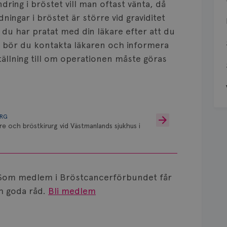
ndring i bröstet vill man oftast vänta, då
dningar i bröstet är större vid graviditet
 du har pratat med din läkare efter att du
te bör du kontakta läkaren och informera
tällning till om operationen måste göras
URG
re och bröstkirurg vid Västmanlands sjukhus i
Som medlem i Bröstcancerförbundet får
 goda råd.
Bli medlem