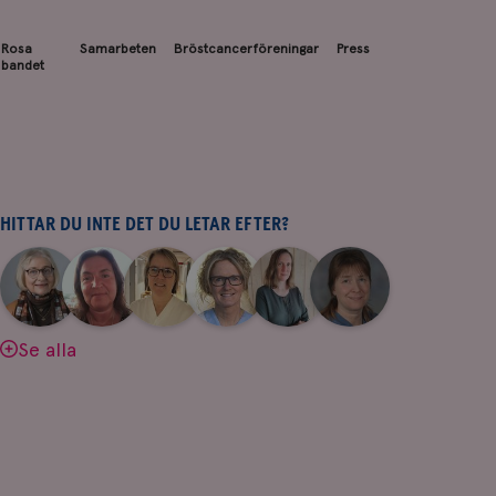
Rosa
Samarbeten
Bröstcancerföreningar
Press
bandet
HITTAR DU INTE DET DU LETAR EFTER?
|
|
|
|
|
|
Aina
Anne
Fredrika
Jeanette
Maria
Yvette
Johnsson
Andersson
Killander
Bäcklund
Edegran
Andersson
Se alla