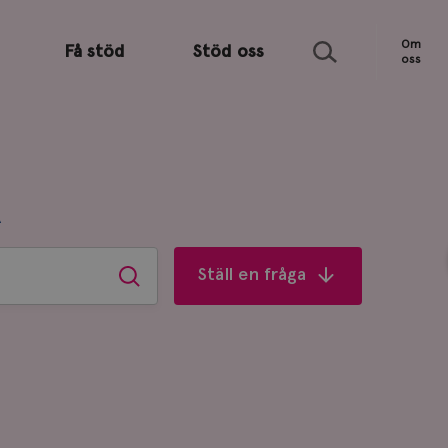
Sök
Om
Få stöd
Stöd oss
oss
R
Ställ en fråga
Sök