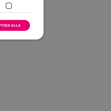
PTERA ALLA
bbplatsen kan inte
ändare.
n är utformad för
av
m-tjänsten för att
 cookie. Det är
banner fungerar