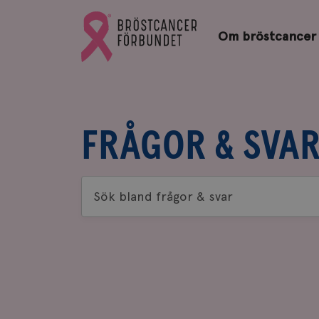
Bröstcancerförbundets
Gå
startsida
Om bröstcancer
till
Bröstcancerförbundets
startsida
FRÅGOR & SVA
Sök
bland
frågor
&
svar