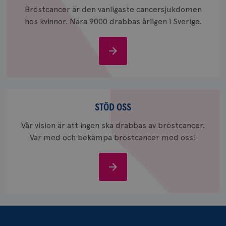
Bröstcancer är den vanligaste cancersjukdomen
hos kvinnor. Nära 9000 drabbas årligen i Sverige.
Om
_gcl_au
3
Google LLC
bröstcancer
månad
.brostcancerforbundet.se
Stöd
oss
STÖD OSS
Vår vision är att ingen ska drabbas av bröstcancer.
Var med och bekämpa bröstcancer med oss!
_pin_unauth
1 år
Pinterest Inc.
.brostcancerforbundet.se
Stöd
oss