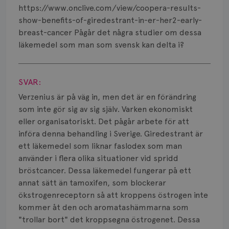
Smärta
https://www.onclive.com/view/coopera-results-
show-benefits-of-giredestrant-in-er-her2-early-
Prognos
breast-cancer Pågår det några studier om dessa
läkemedel som man som svensk kan delta i?
Risker
Visa svar
Spridd bröstcancer
SVAR:
Strålning
Verzenius är på väg in, men det är en förändring
som inte gör sig av sig själv. Varken ekonomiskt
Vätska
eller organisatoriskt. Det pågår arbete för att
införa denna behandling i Sverige. Giredestrant är
ett läkemedel som liknar faslodex som man
använder i flera olika situationer vid spridd
bröstcancer. Dessa läkemedel fungerar på ett
annat sätt än tamoxifen, som blockerar
ökstrogenreceptorn så att kroppens östrogen inte
kommer åt den och aromatashämmarna som
"trollar bort" det kroppsegna östrogenet. Dessa