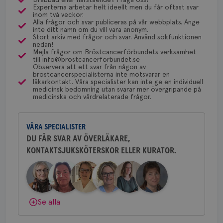
Experterna arbetar helt ideellt men du får oftast svar
via Klinisk Genetik (på universitetssjukhus) som
Dölj svar
Behöver du mer stöd? Som medlem i
inom två veckor.
dessa prover beställs. Om du vill undersöka detta
Alla frågor och svar publiceras på vår webbplats. Ange
Bröstcancerförbundet får du både
inte ditt namn om du vill vara anonym.
kan du börja med att söka hjälp på vårdcentralen,
gemenskap och goda råd.
Bli medlem
Stort arkiv med frågor och svar. Använd sökfunktionen
som kan skriva remiss till den klinik som är ansvarig
nedan!
Namn
Leverantör
/
Domän
Utgång
Beskriv
Mejla frågor om Bröstcancerförbundets verksamhet
för detta i din region.
till info@brostcancerforbundet.se
c_rid
.brostcancerforbundet.se
1 dag
Denna c
Dölj svar
Namn
Leverantör
/
Domän
Utgån
Observera att ett svar från någon av
att mäta
postutsk
bröstcancerspecialisterna inte motsvarar en
YSC
Sessi
Google LLC
om mott
läkarkontakt. Våra specialister kan inte ge en individuell
.youtube.com
Yvette Andersson
länkar i
medicinsk bedömning utan svarar mer övergripande på
konverte
medicinska och vårdrelaterade frågor.
ÖVERLÄKARE OCH BRÖSTKIRURG
webbpla
Yvette Andersson är överläkare
VISITOR_PRIVACY_METADATA
5
YouTube
_gat_UA-1577937-
.brostcancerforbundet.se
1
Detta är
och bröstkirurg vid Västmanlands
månad
.youtube.com
37
minut
cookie s
4 veck
VÅRA SPECIALISTER
sjukhus i Västerås.
Google A
mönster
DU FÅR SVAR AV ÖVERLÄKARE,
innehåll
KONTAKTSJUKSKÖTERSKOR ELLER KURATOR.
identite
Behöver du mer stöd? Som medlem i
eller we
Bröstcancerförbundet får du både
sig till.
_gat-ka
gemenskap och goda råd.
Bli medlem
att beg
som regi
webbpla
Dölj svar
trafikvo
Se alla
_ga
1 år 1
Detta c
Google LLC
månad
associe
.brostcancerforbundet.se