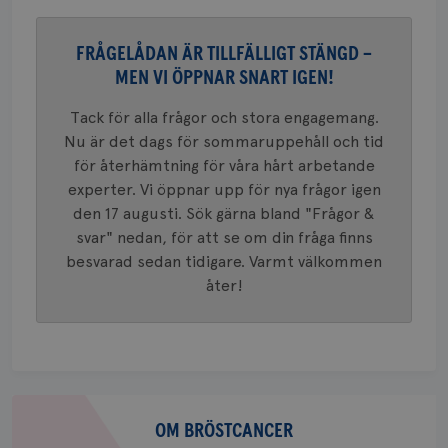
__Secure-ROLLOUT_TOKEN
.youtube.com
5
Universal
månad
en vikti
4 veck
Googles
FRÅGELÅDAN ÄR TILLFÄLLIGT STÄNGD –
analystj
VISITOR_INFO1_LIVE
5
Google LLC
används 
månad
.youtube.com
MEN VI ÖPPNAR SNART IGEN!
unika a
4 veck
tilldela
generer
Tack för alla frågor och stora engagemang.
klientid
i varje 
Nu är det dags för sommaruppehåll och tid
webbpla
för återhämtning för våra hårt arbetande
att berä
session
experter. Vi öppnar upp för nya frågor igen
för
webbpla
den 17 augusti. Sök gärna bland "Frågor &
_ga_W8VXKBRK9Y
.brostcancerforbundet.se
1 år 1
Denna c
svar" nedan, för att se om din fråga finns
månad
Google A
ar_debug
.pinterest.com
1 år
besvarad sedan tidigare. Varmt välkommen
bevara s
åter!
_gid
1 dag
Denna co
Google LLC
Google A
.brostcancerforbundet.se
och uppd
värde fö
och anvä
och spår
IDE
1 år
Google LLC
Om
.doubleclick.net
bröstcancer
OM BRÖSTCANCER