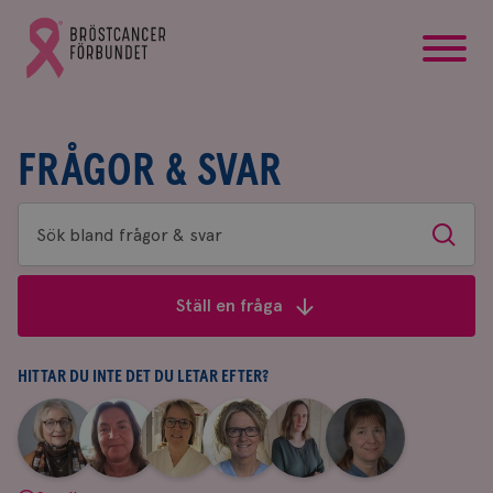
startsida
Gå
till
Bröstcancerförbundets
startsida
FRÅGOR & SVAR
Sök
Sök
bland
frågor
Ställ en fråga
&
svar
HITTAR DU INTE DET DU LETAR EFTER?
|
|
|
|
|
|
Aina
Anne
Fredrika
Jeanette
Maria
Yvette
Johnsson
Andersson
Killander
Bäcklund
Edegran
Andersson