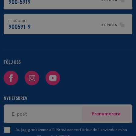
900-5919
PLUSGIRO
KOPIERA
900591-9
FÖLJ OSS
Facebook
Instagram
Youtube
NYHETSBREV
Prenumerera
Ja, jag godkänner att Bröstcancerförbundet använder mina