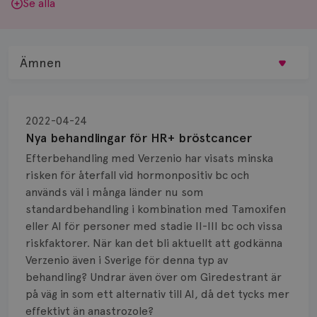
Se alla
Ämnen
Behandling
2022-04-24
Biopsi
Nya behandlingar för HR+ bröstcancer
Efterbehandling med Verzenio har visats minska
Biverkningar
risken för återfall vid hormonpositiv bc och
används väl i många länder nu som
Bröstvårta
standardbehandling i kombination med Tamoxifen
Knöl
eller AI för personer med stadie II-III bc och vissa
riskfaktorer. När kan det bli aktuellt att godkänna
Läkemedel
Verzenio även i Sverige för denna typ av
behandling? Undrar även över om Giredestrant är
Typ av bröstcancer
på väg in som ett alternativ till AI, då det tycks mer
effektivt än anastrozole?