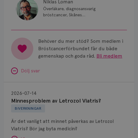
Niklas Loman
Överläkare, diagnosansvarig
bröstcancer, Skånes
universitetssjukhus i Lund.
Behöver du mer stöd? Som medlem i
Bröstcancerförbundet får du både
gemenskap och goda råd.
Bli medlem
Dölj svar
Minnesproblem
av
2026-07-14
Letrozol
Minnesproblem av Letrozol Viatris?
Viatris?
BIVERKNINGAR
Är det vanligt att minnet påverkas av Letrozol
Viatris? Bör jag byta medicin?