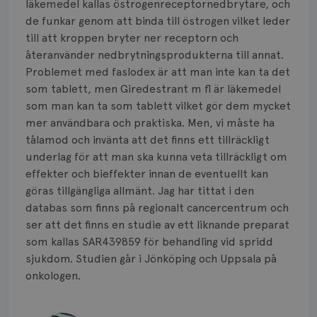
läkemedel kallas östrogenreceptornedbrytare, och
de funkar genom att binda till östrogen vilket leder
till att kroppen bryter ner receptorn och
återanvänder nedbrytningsprodukterna till annat.
Problemet med faslodex är att man inte kan ta det
som tablett, men Giredestrant m fl är läkemedel
som man kan ta som tablett vilket gör dem mycket
mer användbara och praktiska. Men, vi måste ha
tålamod och invänta att det finns ett tillräckligt
underlag för att man ska kunna veta tillräckligt om
effekter och bieffekter innan de eventuellt kan
göras tillgängliga allmänt. Jag har tittat i den
databas som finns på regionalt cancercentrum och
ser att det finns en studie av ett liknande preparat
som kallas SAR439859 för behandling vid spridd
sjukdom. Studien går i Jönköping och Uppsala på
onkologen.