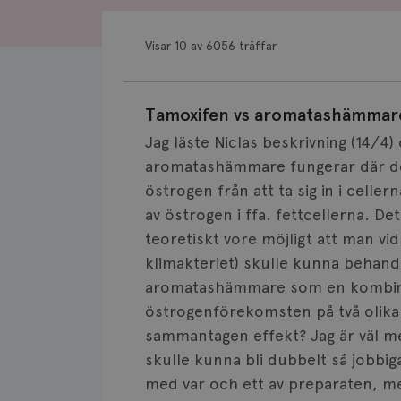
Visar 10 av 6056 träffar
Tamoxifen vs aromatashämmar
Jag läste Niclas beskrivning (14/
aromatashämmare fungerar där det
östrogen från att ta sig in i celle
av östrogen i ffa. fettcellerna. De
teoretiskt vore möjligt att man vi
klimakteriet) skulle kunna behan
aromatashämmare som en kombinat
östrogenförekomsten på två olika 
sammantagen effekt? Jag är väl m
skulle kunna bli dubbelt så job
med var och ett av preparaten, m