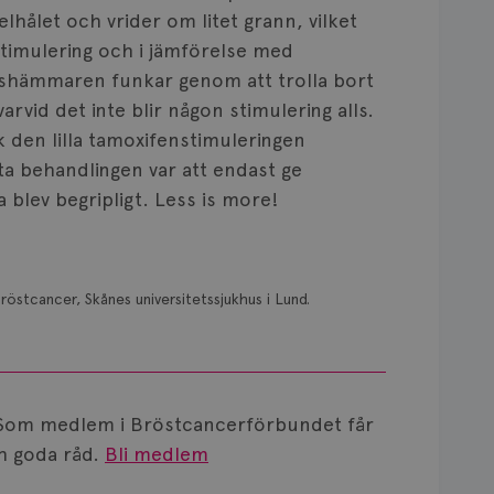
elhålet och vrider om litet grann, vilket
 stimulering och i jämförelse med
shämmaren funkar genom att trolla bort
arvid det inte blir någon stimulering alls.
 den lilla tamoxifenstimuleringen
a behandlingen var att endast ge
lev begripligt. Less is more!
röstcancer, Skånes universitetssjukhus i Lund.
Som medlem i Bröstcancerförbundet får
 goda råd.
Bli medlem