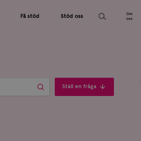
Sök
Om
Få stöd
Stöd oss
oss
R
Ställ en fråga
Sök