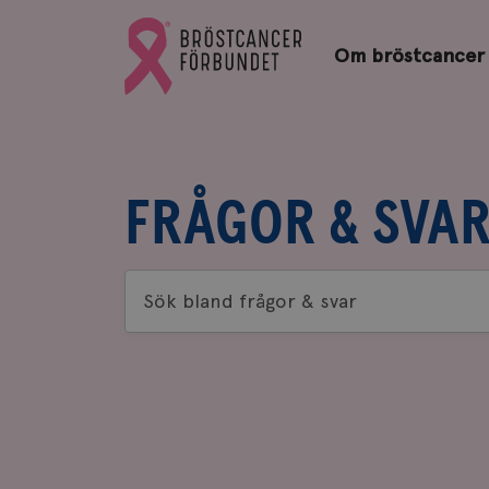
Bröstcancerförbundets
Gå
startsida
Om bröstcancer
till
Bröstcancerförbundets
startsida
FRÅGOR & SVA
Sök
bland
frågor
&
svar