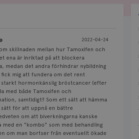
e
2022-04-24
4) om skillnaden mellan hur Tamoxifen och
 ena är inriktad på att blockera
rna, medan det andra förhindrar nybildning
t fick mig att fundera om det rent
d starkt hormonkänslig bröstcancer (efter
dla med både Tamoxifen och
ion, samtidigt? Som ett sätt att hämma
sätt för att uppnå en bättre
edveten om att biverkningarna kanske
biga med en "kombo" som med behandling
en om man bortser från eventuellt ökade