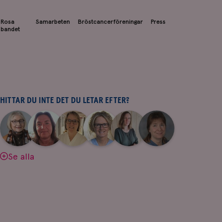
Rosa
Samarbeten
Bröstcancerföreningar
Press
bandet
HITTAR DU INTE DET DU LETAR EFTER?
|
|
|
|
|
|
Aina
Anne
Fredrika
Jeanette
Maria
Yvette
Johnsson
Andersson
Killander
Bäcklund
Edegran
Andersson
Se alla