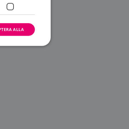
PTERA ALLA
bbplatsen kan inte
ändare.
n är utformad för
av
m-tjänsten för att
 cookie. Det är
banner fungerar