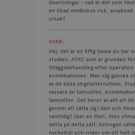
biverkningar - vad är det som hin
en ökad medicinsk risk, avsaknad
orsak?
Visa svar
SVAR:
Hej, det är en fiffig tanke du har
studien, ATAC som är grunden fö
tilläggsbehandling efter operatio
kombinationen. Man såg ganska sn
av de båda singelalternativen. Stu
vassare än tamoxifen, kombinati
tamoxifen. Det beror av allt att 
genom att sätta sig i den och hind
samtidigt sker en liten, liten stim
detta på detta sätt: östrogen sätt
nyckelhål och vrider om ett helt v