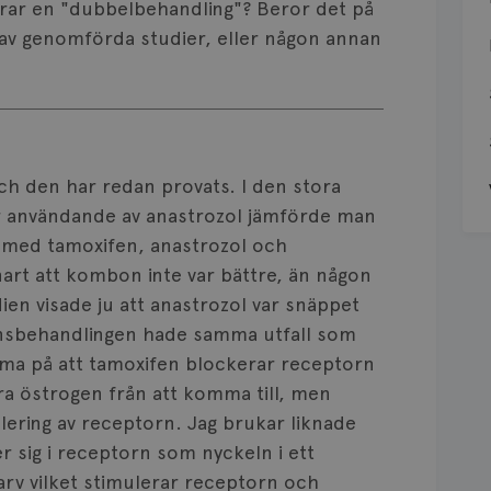
drar en "dubbelbehandling"? Beror det på
 av genomförda studier, eller någon annan
 och den har redan provats. I den stora
r användande av anastrozol jämförde man
n med tamoxifen, anastrozol och
art att kombon inte var bättre, än någon
dien visade ju att anastrozol var snäppet
onsbehandlingen hade samma utfall som
döma på att tamoxifen blockerar receptorn
ra östrogen från att komma till, men
ulering av receptorn. Jag brukar liknade
er sig i receptorn som nyckeln i ett
arv vilket stimulerar receptorn och