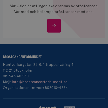
och anvä
Vår vision är att ingen ska drabbas av bröstcancer.
och spår
Var med och bekämpa bröstcancer med oss!
IDE
1 år
Google LLC
.doubleclick.net
Stöd
oss
_gcl_au
3
Google LLC
BRÖSTCANCERFÖRBUNDET
månad
.brostcancerforbundet.se
Hantverkargatan 25 B, 1 trappa (våning 4)
112 21 Stockholm
08-546 40 530
Mejl:
info@brostcancerforbundet.se
Organisationsnummer: 802010-4264
_pin_unauth
1 år
Pinterest Inc.
.brostcancerforbundet.se