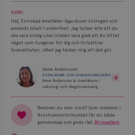
Smärta
Visa svar
SVAR:
Prognos
Hej. Estrokad innehåller låga doser östrogen och
Risker
används lokalt i underlivet. Jag tycker inte att du
ska vara orolig utan istället vara glad att du hittat
Spridd bröstcancer
något som fungerar för dig och förbättrar
livskvaliteten, vilket jag tänker mig att det gör.
Strålning
Vätska
Anne Andersson
ÖVERLÄKARE OCH DIAGNOSANSVARIG
Anne Andersson är överläkare i
onkologi och diagnosansvarig
för bröstcancer vid Norrlands
Universitetssjukhus i Umeå.
Behöver du mer stöd? Som medlem i
Bröstcancerförbundet får du både
gemenskap och goda råd.
Bli medlem