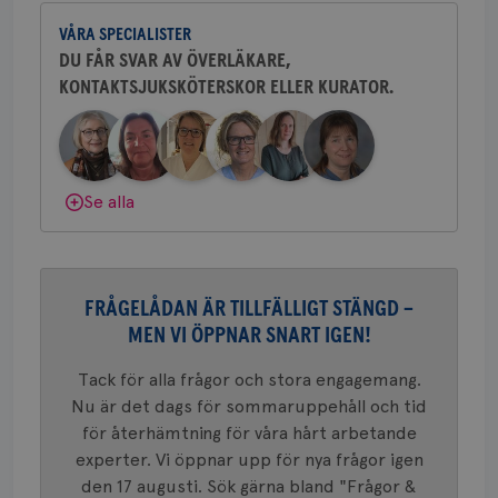
och bröstkirurg vid Västmanlands
2 dagar
Coo
.brostcancerforbundet.se
tjä
VÅRA SPECIALISTER
sjukhus i Västerås.
ihå
bes
DU FÅR SVAR AV ÖVERLÄKARE,
nöd
KONTAKTSJUKSKÖTERSKOR ELLER KURATOR.
Behöver du mer stöd? Som medlem i
Scr
Google
fun
Privacy Policy
Bröstcancerförbundet får du både
gemenskap och goda råd.
Bli medlem
Dölj svar
Se alla
Namn
Leverantör
/
Domän
Utgång
Beskriv
c_rid
.brostcancerforbundet.se
1 dag
Denna c
Namn
Leverantör
/
Domän
Utgån
att mäta
postutsk
YSC
Sessi
Google LLC
om mott
FRÅGELÅDAN ÄR TILLFÄLLIGT STÄNGD –
.youtube.com
länkar i
MEN VI ÖPPNAR SNART IGEN!
konverte
webbpla
VISITOR_PRIVACY_METADATA
5
YouTube
Tack för alla frågor och stora engagemang.
_gat_UA-1577937-
.brostcancerforbundet.se
1
Detta är
månad
.youtube.com
37
minut
cookie s
4 veck
Nu är det dags för sommaruppehåll och tid
Google A
mönster
för återhämtning för våra hårt arbetande
innehåll
experter. Vi öppnar upp för nya frågor igen
identite
eller we
den 17 augusti. Sök gärna bland "Frågor &
sig till.