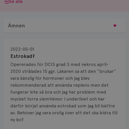
Se alla
Ämnen
Behandling
2022-05-01
Biopsi
Estrokad?
Opererades för DCIS grad 3 med nekros april-
Biverkningar
2020 strålades 15 ggr. Läkaren sa att den ”brukar”
vara känslig för hormoner och jag blev
Bröstvårta
rekommenderad att använda replens men det
Knöl
fungerar inte så bra och jag har problem med
mycket torra slemhinnor i underlivet och har
Läkemedel
därför börjat använda estrokad som jag bli bättre
av. Behöver jag vara orolig över att det ska bidra till
Typ av bröstcancer
ny bc?