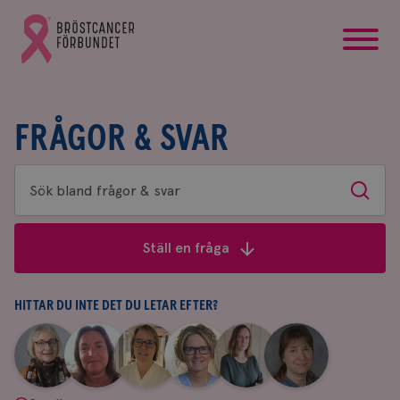
startsida
Gå
till
Bröstcancerförbundets
startsida
FRÅGOR & SVAR
Sök
Sök
bland
frågor
Ställ en fråga
&
svar
HITTAR DU INTE DET DU LETAR EFTER?
|
|
|
|
|
|
Aina
Anne
Fredrika
Jeanette
Maria
Yvette
Johnsson
Andersson
Killander
Bäcklund
Edegran
Andersson