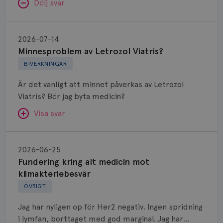
Dölj svar
Minnesproblem
av
2026-07-14
Letrozol
Minnesproblem av Letrozol Viatris?
Viatris?
BIVERKNINGAR
Är det vanligt att minnet påverkas av Letrozol
Viatris? Bör jag byta medicin?
Visa svar
Fundering
kring
SVAR:
2026-06-25
alt
Fundering kring alt medicin mot
Hej. Oavsett vilken hormonsänkande behandling
medicin
klimakteriebesvär
(men även cytostatika) man får så kan en del
mot
ÖVRIGT
uppleva negativ påverkan på minnet. Prata din
klimakteriebesvär
läkare och hör om ni kanske kan byta till annat
Jag har nyligen op för Her2 negativ. Ingen spridning
märke eller annan aromatashämmare. Det kan ofta
i lymfan, borttaget med god marginal. Jag har