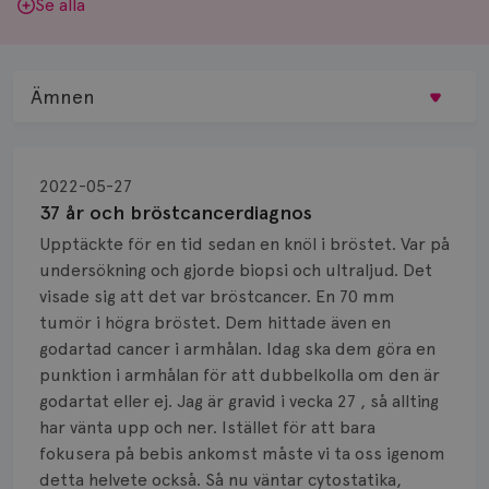
Se alla
Ämnen
Behandling
2022-05-27
Biopsi
37 år och bröstcancerdiagnos
Upptäckte för en tid sedan en knöl i bröstet. Var på
Biverkningar
undersökning och gjorde biopsi och ultraljud. Det
visade sig att det var bröstcancer. En 70 mm
Bröstvårta
tumör i högra bröstet. Dem hittade även en
Knöl
godartad cancer i armhålan. Idag ska dem göra en
punktion i armhålan för att dubbelkolla om den är
Läkemedel
godartat eller ej. Jag är gravid i vecka 27 , så allting
har vänta upp och ner. Istället för att bara
Typ av bröstcancer
fokusera på bebis ankomst måste vi ta oss igenom
detta helvete också. Så nu väntar cytostatika,