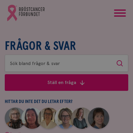
startsida
Gå
till
Bröstcancerförbundets
startsida
FRÅGOR & SVAR
Sök
Sök
bland
frågor
Ställ en fråga
&
svar
HITTAR DU INTE DET DU LETAR EFTER?
|
|
|
|
|
|
Aina
Anne
Fredrika
Jeanette
Maria
Yvette
Johnsson
Andersson
Killander
Bäcklund
Edegran
Andersson