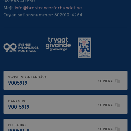
08-546 40 530
_pin_unauth
1 år
Pinterest Inc.
Mejl:
info@brostcancerforbundet.se
.brostcancerforbundet.se
Organisationsnummer: 802010-4264
SWISH SPONTANGÅVA
KOPIERA
9005919
BANKGIRO
KOPIERA
900-5919
PLUSGIRO
KOPIERA