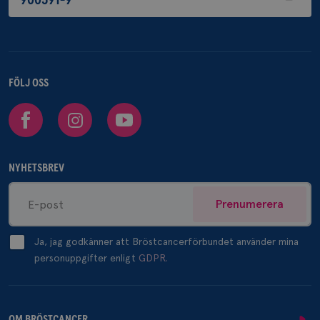
900591-9
FÖLJ OSS
Facebook
Instagram
Youtube
NYHETSBREV
Prenumerera
Ja, jag godkänner att Bröstcancerförbundet använder mina
personuppgifter enligt
GDPR.
OM BRÖSTCANCER