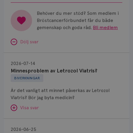
Universitetssjukhus i Umeå.
Behöver du mer stöd? Som medlem i
Bröstcancerförbundet får du både
gemenskap och goda råd.
Bli medlem
Dölj svar
Minnesproblem
av
2026-07-14
Letrozol
Minnesproblem av Letrozol Viatris?
Viatris?
BIVERKNINGAR
Är det vanligt att minnet påverkas av Letrozol
Viatris? Bör jag byta medicin?
Visa svar
Fundering
kring
SVAR:
2026-06-25