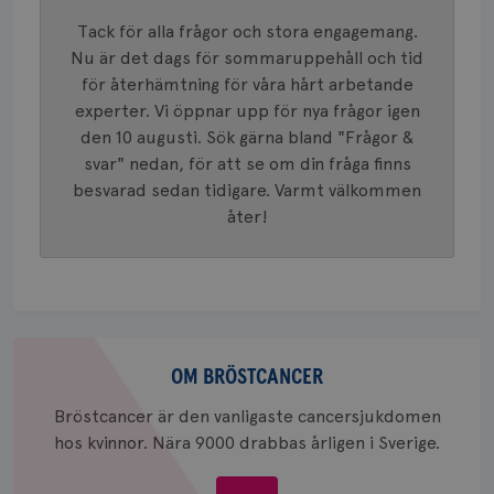
mönster
innehåll
Tack för alla frågor och stora engagemang.
identite
eller we
Nu är det dags för sommaruppehåll och tid
sig till.
för återhämtning för våra hårt arbetande
_gat-ka
att beg
experter. Vi öppnar upp för nya frågor igen
som regi
webbpla
den 10 augusti. Sök gärna bland "Frågor &
trafikvo
svar" nedan, för att se om din fråga finns
_ga
1 år 1
Detta c
Google LLC
besvarad sedan tidigare. Varmt välkommen
månad
associe
.brostcancerforbundet.se
__Secure-ROLLOUT_TOKEN
.youtube.com
5
Universal
månad
åter!
en vikti
4 veck
Googles
analystj
VISITOR_INFO1_LIVE
5
Google LLC
används 
månad
.youtube.com
unika a
4 veck
tilldela
generer
klientid
Om
i varje 
webbpla
bröstcancer
OM BRÖSTCANCER
att berä
session
för
Bröstcancer är den vanligaste cancersjukdomen
webbpla
hos kvinnor. Nära 9000 drabbas årligen i Sverige.
_ga_W8VXKBRK9Y
.brostcancerforbundet.se
1 år 1
Denna c
månad
Google A
ar_debug
.pinterest.com
1 år
bevara s