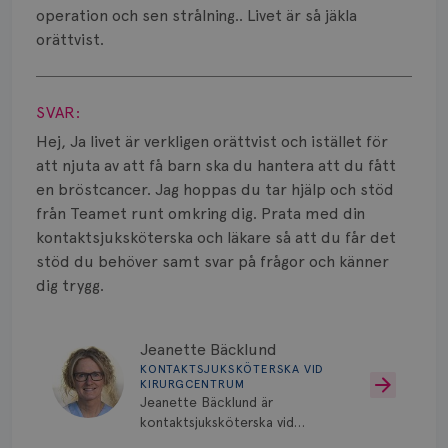
Smärta
operation och sen strålning.. Livet är så jäkla
orättvist.
Prognos
Visa svar
Risker
SVAR:
Spridd bröstcancer
Hej, Ja livet är verkligen orättvist och istället för
att njuta av att få barn ska du hantera att du fått
Strålning
en bröstcancer. Jag hoppas du tar hjälp och stöd
från Teamet runt omkring dig. Prata med din
Vätska
kontaktsjuksköterska och läkare så att du får det
stöd du behöver samt svar på frågor och känner
dig trygg.
Jeanette Bäcklund
KONTAKTSJUKSKÖTERSKA VID
KIRURGCENTRUM
Jeanette Bäcklund är
kontaktsjuksköterska vid
Kirurgcentrum, Norrlands