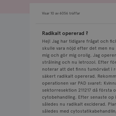
Visar 10 av 6056 träffar
Radikalt opererad ?
Hej! Jag har tidigare frågat och fic
skulle vara nöjd efter det men nu 
mig och gör mig orolig. Jag opere
strålning och nu letrozol. Efter f
noterar att det finns tumörväxt i 
säkert radikalt opererad. Rekomm
operationen var PAD svaret: Kvin
sektorresektion 211217 då första o
cytobehandling. Efter senaste op 
således nu radikalt exciderad. Pl
således med cytostatikabehandling.