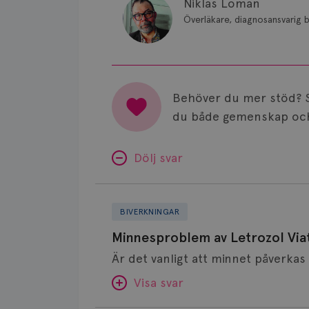
Niklas Loman
Överläkare, diagnosansvarig b
Behöver du mer stöd? 
du både gemenskap och
Dölj svar
Minnesproblem
av
BIVERKNINGAR
Letrozol
Minnesproblem av Letrozol Viat
Viatris?
Visa svar