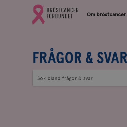
Bröstcancerförbundets
Gå
startsida
Om bröstcancer
till
Bröstcancerförbundets
startsida
FRÅGOR & SVA
Sök
bland
frågor
&
svar