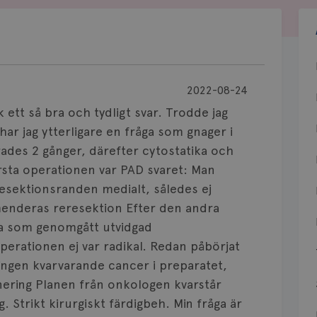
2022-08-24
k ett så bra och tydligt svar. Trodde jag
har jag ytterligare en fråga som gnager i
rades 2 gånger, därefter cytostatika och
örsta operationen var PAD svaret: Man
resektionsranden medialt, således ej
enderas reresektion Efter den andra
na som genomgått utvidgad
perationen ej var radikal. Redan påbörjat
ingen kvarvarande cancer i preparatet,
anering Planen från onkologen kvarstår
 Strikt kirurgiskt färdigbeh. Min fråga är