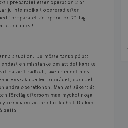
xt i preparatet efter operation 2 är
r ju inte radikalt opererad efter
ed i preparatet vid operation 2? Jag
 att ni finns !
denna situation. Du måste tänka på att
t endast en misstanke om att det kanske
tiskt ha varit radikalt, även om det mest
 kvar enskaka celler i området, som det
den andra operationen. Man vet säkert åt
iteten förelåg eftersom man mycket noga
 ytorna som vätter åt olika håll. Du kan
å detta.