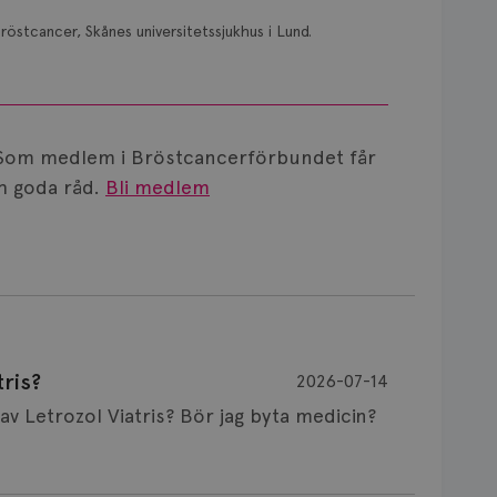
röstcancer, Skånes universitetssjukhus i Lund.
Som medlem i Bröstcancerförbundet får
 goda råd.
Bli medlem
ris?
2026-07-14
Är det vanligt att minnet påverkas av Letrozol Viatris? Bör jag byta medicin?