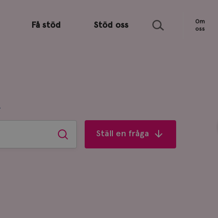
Sök
Om
Få stöd
Stöd oss
oss
R
Ställ en fråga
Sök