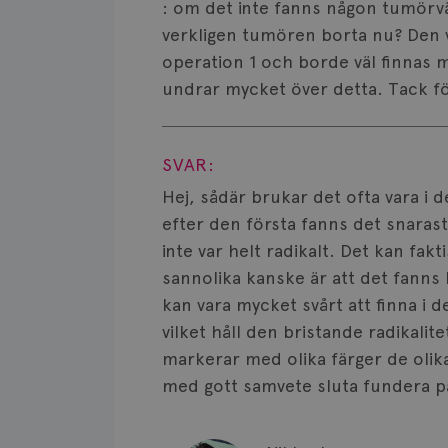
: om det inte fanns någon tumörvä
verkligen tumören borta nu? Den va
operation 1 och borde väl finnas m
undrar mycket över detta. Tack för
Visa svar
SVAR:
Hej, sådär brukar det ofta vara i 
efter den första fanns det snaras
inte var helt radikalt. Det kan fak
sannolika kanske är att det fanns
kan vara mycket svårt att finna i 
vilket håll den bristande radikal
markerar med olika färger de olika
med gott samvete sluta fundera p