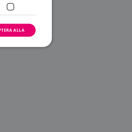
PTERA ALLA
bbplatsen kan inte
ändare.
n är utformad för
av
m-tjänsten för att
 cookie. Det är
banner fungerar