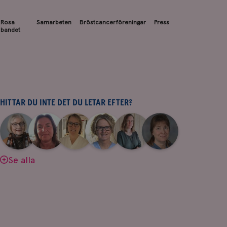
Rosa
Samarbeten
Bröstcancerföreningar
Press
bandet
HITTAR DU INTE DET DU LETAR EFTER?
|
|
|
|
|
|
Aina
Anne
Fredrika
Jeanette
Maria
Yvette
Johnsson
Andersson
Killander
Bäcklund
Edegran
Andersson
Se alla