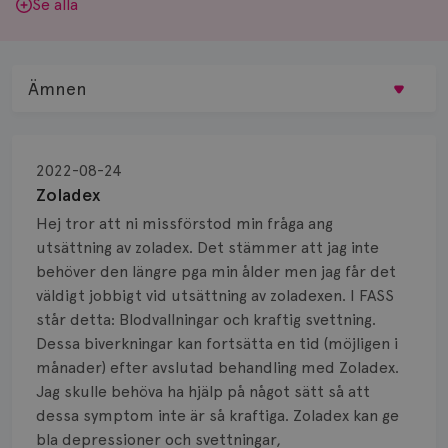
Se alla
Ämnen
Behandling
2022-08-24
Biopsi
Zoladex
Hej tror att ni missförstod min fråga ang
Biverkningar
utsättning av zoladex. Det stämmer att jag inte
behöver den längre pga min ålder men jag får det
Bröstvårta
väldigt jobbigt vid utsättning av zoladexen. I FASS
Knöl
står detta: Blodvallningar och kraftig svettning.
Dessa biverkningar kan fortsätta en tid (möjligen i
Läkemedel
månader) efter avslutad behandling med Zoladex.
Jag skulle behöva ha hjälp på något sätt så att
Typ av bröstcancer
dessa symptom inte är så kraftiga. Zoladex kan ge
bla depressioner och svettningar,