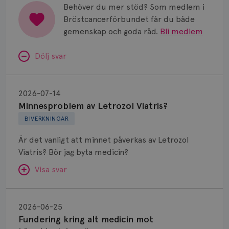
Behöver du mer stöd? Som medlem i
Bröstcancerförbundet får du både
gemenskap och goda råd.
Bli medlem
Dölj svar
Minnesproblem
av
2026-07-14
Letrozol
Minnesproblem av Letrozol Viatris?
Viatris?
BIVERKNINGAR
Är det vanligt att minnet påverkas av Letrozol
Viatris? Bör jag byta medicin?
Visa svar
Fundering
kring
SVAR:
2026-06-25
alt
Fundering kring alt medicin mot
Hej. Oavsett vilken hormonsänkande behandling