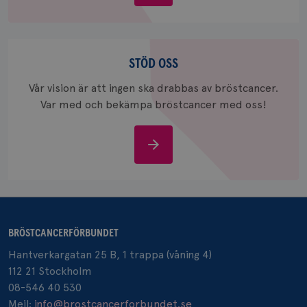
bröstcancer
_gcl_au
3
Google LLC
Stöd
månad
.brostcancerforbundet.se
oss
STÖD OSS
Vår vision är att ingen ska drabbas av bröstcancer.
Var med och bekämpa bröstcancer med oss!
Stöd
_pin_unauth
1 år
Pinterest Inc.
oss
.brostcancerforbundet.se
BRÖSTCANCERFÖRBUNDET
Hantverkargatan 25 B, 1 trappa (våning 4)
112 21 Stockholm
08-546 40 530
Mejl:
info@brostcancerforbundet.se