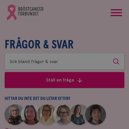
startsida
Gå
till
Bröstcancerförbundets
startsida
FRÅGOR & SVAR
Sök
Sök
bland
frågor
Ställ en fråga
&
svar
HITTAR DU INTE DET DU LETAR EFTER?
|
|
|
|
|
|
Aina
Anne
Fredrika
Jeanette
Maria
Yvette
Johnsson
Andersson
Killander
Bäcklund
Edegran
Andersson