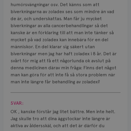
Smärta
humörsvängningar osv. Det känns som att
biverkningarna av zoladex ses som mindre än vad
Prognos
de är, och underskattas. Man får ju mycket
biverkningar av alla cancerbehandlingar så det
Risker
kanske är en förklaring till att man inte tänker så
Spridd bröstcancer
mycket på vad zoladex kan innebära för en del
människor. En del klarar sig säkert utan
Strålning
biverkningar men jag har haft zoladex i 8 år. Det är
svårt för mig att få ett någorlunda ok avslut på
Vätska
denna medicinen därav min fråga: Finns det något
man kan göra för att inte få så stora problem när
man inte längre får behandling av zoladex?
Visa svar
SVAR:
OK , kanske förstår jag litet bättre. Men inte helt.
Jag skulle tro att dina äggstockar inte längre är
aktiva av åldersskäl, och att det är därför du