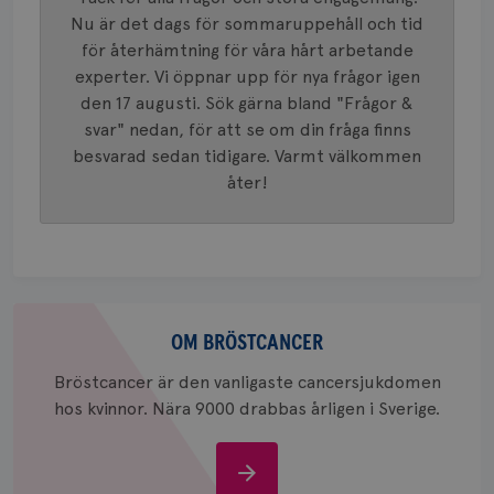
används 
månad
.youtube.com
Nu är det dags för sommaruppehåll och tid
unika a
4 veck
tilldela
för återhämtning för våra hårt arbetande
generer
klientid
experter. Vi öppnar upp för nya frågor igen
i varje 
webbpla
den 17 augusti. Sök gärna bland "Frågor &
att berä
svar" nedan, för att se om din fråga finns
session
för
besvarad sedan tidigare. Varmt välkommen
webbpla
åter!
_ga_W8VXKBRK9Y
.brostcancerforbundet.se
1 år 1
Denna c
månad
Google A
ar_debug
.pinterest.com
1 år
bevara s
_gid
1 dag
Denna co
Google LLC
Google A
.brostcancerforbundet.se
och uppd
värde fö
Om
och anvä
och spår
bröstcancer
OM BRÖSTCANCER
IDE
1 år
Google LLC
Bröstcancer är den vanligaste cancersjukdomen
.doubleclick.net
hos kvinnor. Nära 9000 drabbas årligen i Sverige.
Om