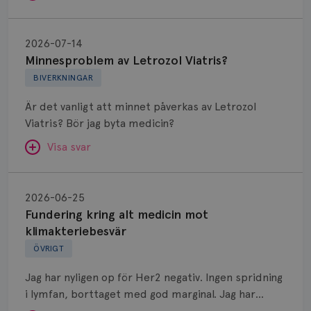
Minnesproblem
av
2026-07-14
Letrozol
Minnesproblem av Letrozol Viatris?
Viatris?
BIVERKNINGAR
Är det vanligt att minnet påverkas av Letrozol
Viatris? Bör jag byta medicin?
Visa svar
Fundering
kring
SVAR:
2026-06-25
alt
Fundering kring alt medicin mot
Hej. Oavsett vilken hormonsänkande behandling
medicin
klimakteriebesvär
(men även cytostatika) man får så kan en del
mot
ÖVRIGT
uppleva negativ påverkan på minnet. Prata din
klimakteriebesvär
läkare och hör om ni kanske kan byta till annat
Jag har nyligen op för Her2 negativ. Ingen spridning
märke eller annan aromatashämmare. Det kan ofta
i lymfan, borttaget med god marginal. Jag har
vara bra att ha en paus först, för att se att
genomgått en 5 dagars strålning och är färdig