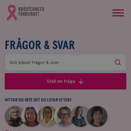
startsida
Gå
till
Bröstcancerförbundets
startsida
FRÅGOR & SVAR
Sök
Sök
bland
frågor
Ställ en fråga
&
svar
HITTAR DU INTE DET DU LETAR EFTER?
|
|
|
|
|
|
Aina
Anne
Fredrika
Jeanette
Maria
Yvette
Johnsson
Andersson
Killander
Bäcklund
Edegran
Andersson