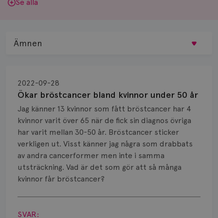
Se alla
Ämnen
Behandling
2022-09-28
Biopsi
Ökar bröstcancer bland kvinnor under 50 år
Jag känner 13 kvinnor som fått bröstcancer har 4
Biverkningar
kvinnor varit över 65 när de fick sin diagnos övriga
har varit mellan 30-50 år. Bröstcancer sticker
Bröstvårta
verkligen ut. Visst känner jag några som drabbats
Knöl
av andra cancerformer men inte i samma
utsträckning. Vad är det som gör att så många
Läkemedel
kvinnor får bröstcancer?
Visa svar
Typ av bröstcancer
SVAR: