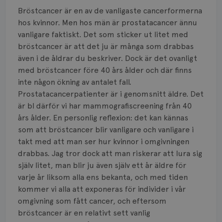
Smärta
Bröstcancer är en av de vanligaste cancerformerna
Prognos
hos kvinnor. Men hos män är prostatacancer ännu
vanligare faktiskt. Det som sticker ut litet med
Risker
bröstcancer är att det ju är många som drabbas
även i de åldrar du beskriver. Dock är det ovanligt
Spridd bröstcancer
med bröstcancer före 40 års ålder och där finns
inte någon ökning av antalet fall.
Strålning
Prostatacancerpatienter är i genomsnitt äldre. Det
är bl därför vi har mammografiscreening från 40
Vätska
års ålder. En personlig reflexion: det kan kännas
som att bröstcancer blir vanligare och vanligare i
takt med att man ser hur kvinnor i omgivningen
drabbas. Jag tror dock att man riskerar att lura sig
själv litet, man blir ju även själv ett år äldre för
varje år liksom alla ens bekanta, och med tiden
kommer vi alla att exponeras för individer i vår
omgivning som fått cancer, och eftersom
bröstcancer är en relativt sett vanlig