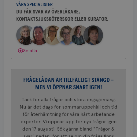
c_rid
.brostcancerforbundet.se
1 dag
Denna c
Namn
Leverantör
/
Domän
Utgån
att mäta
VÅRA SPECIALISTER
sjukhus i Västerås.
postutsk
YSC
Sessi
Google LLC
DU FÅR SVAR AV ÖVERLÄKARE,
om mott
.youtube.com
länkar i
KONTAKTSJUKSKÖTERSKOR ELLER KURATOR.
Behöver du mer stöd? Som medlem i
konverte
webbpla
Bröstcancerförbundet får du både
VISITOR_PRIVACY_METADATA
5
YouTube
gemenskap och goda råd.
Bli medlem
_gat_UA-1577937-
.brostcancerforbundet.se
1
Detta är
månad
.youtube.com
37
minut
cookie s
4 veck
Google A
mönster
Dölj svar
Se alla
innehåll
identite
eller we
sig till.
_gat-ka
att beg
som regi
FRÅGELÅDAN ÄR TILLFÄLLIGT STÄNGD –
webbpla
trafikvo
MEN VI ÖPPNAR SNART IGEN!
_ga
1 år 1
Detta c
Google LLC
Tack för alla frågor och stora engagemang.
månad
associe
.brostcancerforbundet.se
__Secure-ROLLOUT_TOKEN
.youtube.com
5
Universal
månad
Nu är det dags för sommaruppehåll och tid
en vikti
4 veck
Googles
för återhämtning för våra hårt arbetande
analystj
VISITOR_INFO1_LIVE
5
Google LLC
används 
experter. Vi öppnar upp för nya frågor igen
månad
.youtube.com
unika a
4 veck
den 17 augusti. Sök gärna bland "Frågor &
tilldela
generer
svar" nedan, för att se om din fråga finns