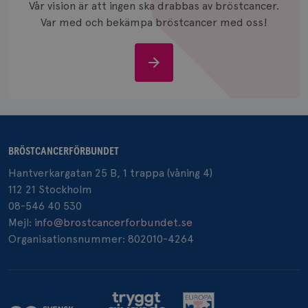
Vår vision är att ingen ska drabbas av bröstcancer.
månad
.brostcancerforbundet.se
Var med och bekämpa bröstcancer med oss!
Stöd
oss
_pin_unauth
1 år
Pinterest Inc.
.brostcancerforbundet.se
BRÖSTCANCERFÖRBUNDET
Hantverkargatan 25 B, 1 trappa (våning 4)
112 21 Stockholm
08-546 40 530
Mejl:
info@brostcancerforbundet.se
Organisationsnummer: 802010-4264