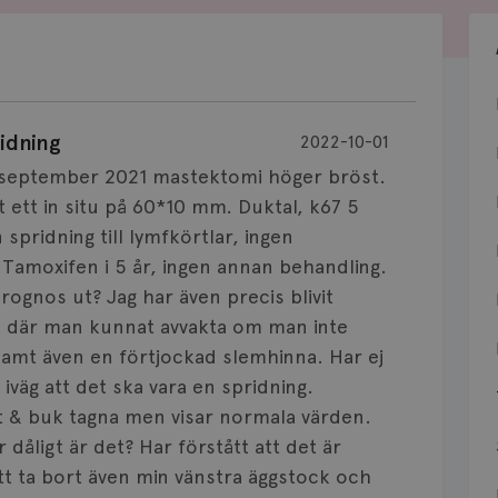
idning
2022-10-01
 i september 2021 mastektomi höger bröst.
tt in situ på 60*10 mm. Duktal, k67 5
pridning till lymfkörtlar, ingen
. Tamoxifen i 5 år, ingen annan behandling.
rognos ut? Jag har även precis blivit
k där man kunnat avvakta om man inte
samt även en förtjockad slemhinna. Har ej
iväg att det ska vara en spridning.
 & buk tagna men visar normala värden.
dåligt är det? Har förstått att det är
tt ta bort även min vänstra äggstock och