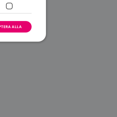
PTERA ALLA
bbplatsen kan inte
ändare.
n är utformad för
av
m-tjänsten för att
 cookie. Det är
banner fungerar