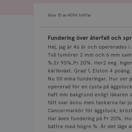
Visar 10 av 6056 träffar
Fundering över återfall och spr
Hej, jag är 46 år och opererades
Två tumörer 2 mm och 6 mm samt e
%,Er 95%,Pr 20%. Her2 neg. Ingen s
kärlinväxt. Grad 1, Elston 4 poäng
Nu till mina funderingar. Hur ser p
opererad för en cysta på äggstoc
haft min bakgrund enligt läkaren 
fått svar ännu men tankarna far ju 
Cancermarkör för äggstock, bröst
Har även fundering på Pr 20%. Hur 
bättre med högre %. Är det läge a