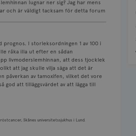
slemhinnan lugnar ner sig? Jag har mens
ar och är väldigt tacksam för detta forum
 prognos. I storleksordningen 1 av 100 i
le råka illa ut efter en sådan
 upp livmoderslemhinnan, att dess tjocklek
ikt att jag skulle vilja säga att det är
en påverkan av tamoxifen, vilket det vore
 god att tilläggsvärdet av att lägga till
röstcancer, Skånes universitetssjukhus i Lund.