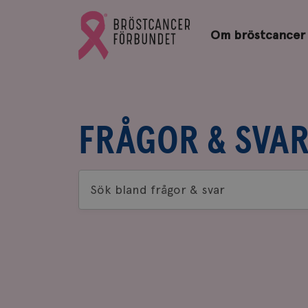
Bröstcancerförbundets
Gå
startsida
Om bröstcancer
till
Bröstcancerförbundets
startsida
FRÅGOR & SVA
Sök
bland
frågor
&
svar