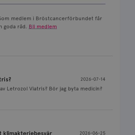
Som medlem i Bröstcancerförbundet får
 goda råd.
Bli medlem
ris?
2026-07-14
Är det vanligt att minnet påverkas av Letrozol Viatris? Bör jag byta medicin?
de behandling (men även cytostatika) man
t klimakteriebesvär
2026-06-25