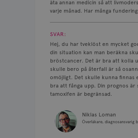
äta annan medicin så att livmoder
varje månad. Har många fundering
Visa svar
SVAR:
Hej, du har tveklöst en mycket god
din situation kan man beräkna skul
bröstcancer. Det är bra att kolla
skulle bero på återfall är så osannol
omöjligt. Det skulle kunna finnas 
bra att fånga upp. Din prognos är så
tamoxifen är begränsad.
Niklas Loman
Överläkare, diagnosansvarig b