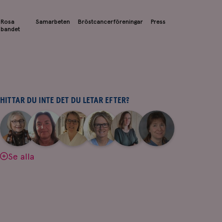
Rosa
Samarbeten
Bröstcancerföreningar
Press
bandet
HITTAR DU INTE DET DU LETAR EFTER?
|
|
|
|
|
|
Aina
Anne
Fredrika
Jeanette
Maria
Yvette
Johnsson
Andersson
Killander
Bäcklund
Edegran
Andersson
Se alla