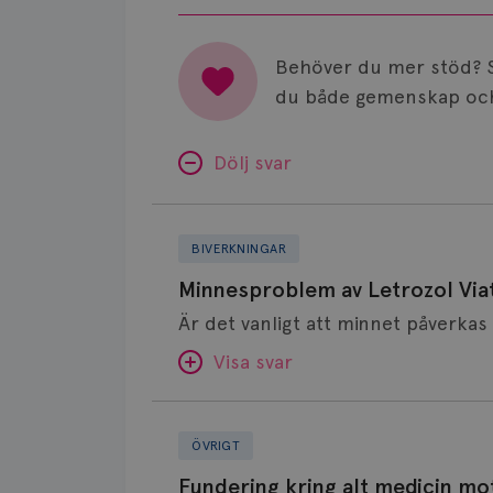
Behöver du mer stöd? 
du både gemenskap och
Dölj svar
Minnesproblem
av
BIVERKNINGAR
Letrozol
Minnesproblem av Letrozol Viat
Viatris?
Visa svar
Fundering
SVAR:
kring
ÖVRIGT
alt
Hej. Oavsett vilken hormonsänkan
Fundering kring alt medicin mo