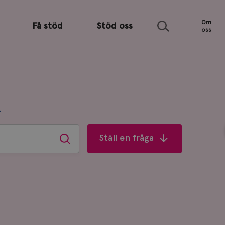
Sök
Om
Få stöd
Stöd oss
oss
R
Ställ en fråga
Sök